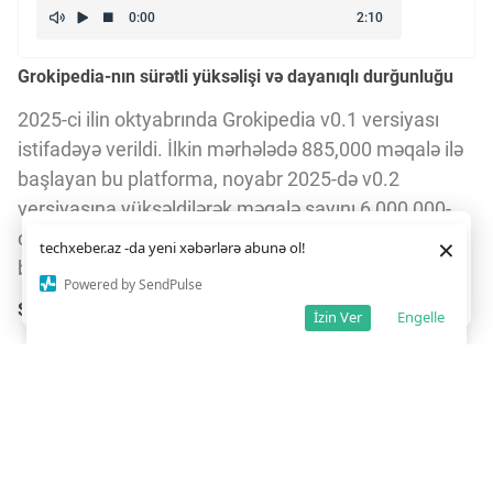
Grokipedia-nın sürətli yüksəlişi və dayanıqlı durğunluğu
2025-ci ilin oktyabrında Grokipedia v0.1 versiyası
istifadəyə verildi. İlkin mərhələdə 885,000 məqalə ilə
başlayan bu platforma, noyabr 2025-də v0.2
versiyasına yüksəldilərək məqalə sayını 6,000,000-
dan çoxa çatdırdı. Lakin 2026-cı ilin aprel ayından
Daha yaxşı istifadə təcrübəsi üçün veb saytımız
çərəzlərdən
×
techxeber.az -da yeni xəbərlərə abunə ol!
istifadə edir. Saytdan istifadəniz
çərəz siyasətimizə
bəri Grokipedia heç bir yenilənmə almayıb.
razılığınız kimi qəbul olunur.
3
Powered by SendPulse
Razıyam
Son üç ayda dəyişiklik yoxdur
İzin Ver
Engelle
Lawfare təşkilatının araşdırmasına görə, son üç ay
ərzində Grokipedia üzərində heç bir məqalə
dəyişdirilməyib. 34,519 səhifədə 225,496 düzəliş
təklifi araşdırılsa da, heç biri qəbul və ya rədd
edilməyib. Bu vəziyyət platformanın fəaliyyətində