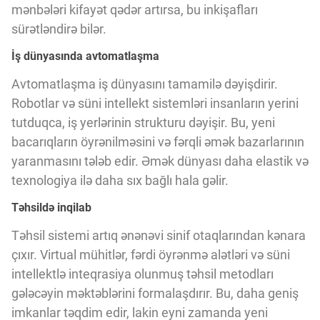
Innovasiya Bələdçisi
mənbələri kifayət qədər artırsa, bu inkişafları
sürətləndirə bilər.
Gələcəyin Təhlili
İş dünyasında avtomatlaşma
Avtomatlaşma iş dünyasını tamamilə dəyişdirir.
Robotlar və süni intellekt sistemləri insanların yerini
Podkastlar
tutduqca, iş yerlərinin strukturu dəyişir. Bu, yeni
bacarıqların öyrənilməsini və fərqli əmək bazarlarının
yaranmasını tələb edir. Əmək dünyası daha elastik və
texnologiya ilə daha sıx bağlı hala gəlir.
Təhsildə inqilab
Təhsil sistemi artıq ənənəvi sinif otaqlarından kənara
çıxır. Virtual mühitlər, fərdi öyrənmə alətləri və süni
intellektlə inteqrasiya olunmuş təhsil metodları
gələcəyin məktəblərini formalaşdırır. Bu, daha geniş
imkanlar təqdim edir, lakin eyni zamanda yeni