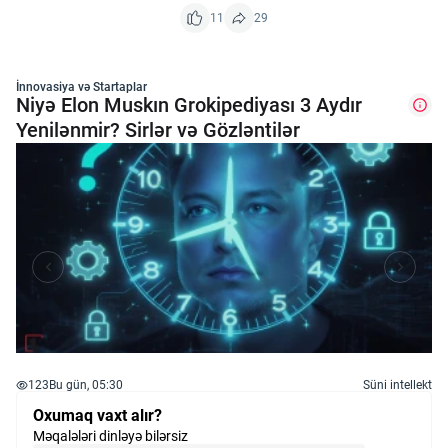
11
29
İnnovasiya və Startaplar
Niyə Elon Muskın Grokipediyası 3 Aydır
Yenilənmir? Sirlər və Gözləntilər
123
Bu gün, 05:30
Süni intellekt
Oxumaq vaxt alır?
Məqalələri dinləyə bilərsiz