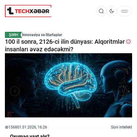
Süni İntellekt
ŞƏRH
İnnovasiya və Startaplar
100 il sonra, 2126-ci ilin dünyası: Alqoritmlər
insanları əvəz edəcəkmi?
Elm və Kosmos
Texnoloji İnkişaf
İnnovasiya və Startaplar
Robot və Cihazlar
1568
01.01.2026, 16:26
Süni intellekt
Oxumaq vaxt alır?