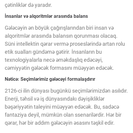
çətinliklər də yaradır.
İnsanlar və alqoritmlər arasında balans
Gələcəyin ən böyük çağırışlarından biri insan və
alqoritmlər arasında balansın qorunması olacaq.
Süni intellektin qərar vermə proseslərində artan rolu
etik sualları gündəmə gətirir. İnsanların bu
texnologiyalarla necə əməkdaşlıq edəcəyi,
cəmiyyətin gələcək formasını müəyyən edəcək.
Nəticə: Seçimlərimiz gələcəyi formalaşdırır
2126-ci ilin dünyası bugünkü seçimlərimizdən asılıdır.
Enerji, təhsil və iş dünyasındakı dəyişikliklər
bəşəriyyətin taleyini müəyyən edəcək. Bu, sadəcə
fantaziya deyil, mümkün olan ssenarilərdir. Hər bir
qərar, hər bir addım gələcəyin əsasını təşkil edir.