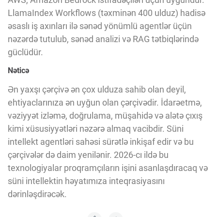
LlamaIndex Workflows (təxminən 400 ulduz) hadisə
əsaslı iş axınları ilə sənəd yönümlü agentlər üçün
nəzərdə tutulub, sənəd analizi və RAG tətbiqlərində
güclüdür.
Nəticə
Ən yaxşı çərçivə ən çox ulduza sahib olan deyil,
ehtiyaclarınıza ən uyğun olan çərçivədir. İdarəetmə,
vəziyyət izləmə, doğrulama, müşahidə və alətə çıxış
kimi xüsusiyyətləri nəzərə almaq vacibdir. Süni
intellekt agentləri sahəsi sürətlə inkişaf edir və bu
çərçivələr də daim yenilənir. 2026-cı ildə bu
texnologiyalar proqramçıların işini asanlaşdıracaq və
süni intellektin həyatımıza inteqrasiyasını
dərinləşdirəcək.