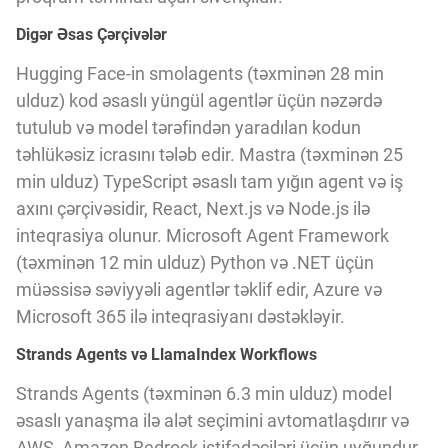
Digər Əsas Çərçivələr
Hugging Face-in smolagents (təxminən 28 min
ulduz) kod əsaslı yüngül agentlər üçün nəzərdə
tutulub və model tərəfindən yaradılan kodun
təhlükəsiz icrasını tələb edir. Mastra (təxminən 25
min ulduz) TypeScript əsaslı tam yığın agent və iş
axını çərçivəsidir, React, Next.js və Node.js ilə
inteqrasiya olunur. Microsoft Agent Framework
(təxminən 12 min ulduz) Python və .NET üçün
müəssisə səviyyəli agentlər təklif edir, Azure və
Microsoft 365 ilə inteqrasiyanı dəstəkləyir.
Strands Agents və LlamaIndex Workflows
Strands Agents (təxminən 6.3 min ulduz) model
əsaslı yanaşma ilə alət seçimini avtomatlaşdırır və
AWS, Amazon Bedrock istifadəçiləri üçün uyğundur.