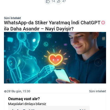
14
47
Süni İntellekt
WhatsApp-da Stiker Yaratmaq İndi ChatGPT
ilə Daha Asandır – Nəyi Dəyişir?
281
Bu gün, 15:30
Süni intellekt
Oxumaq vaxt alır?
Məqalələri dinləyə bilərsiz