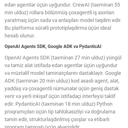
Innovasiya Bələdçisi
edən agentlər üçün uyğundur. CrewAI (təxminən 55
min ulduz) rollara bölünmüş çoxagentli iş axınları
yaratmaq üçün sadə və anlaşılan model təqdim edir.
Gələcəyin Təhlili
Bu platforma sürətli prototipləşdirmə üçün ideal
hesab olunur.
Podkastlar
OpenAI Agents SDK, Google ADK və PydanticAI
OpenAI Agents SDK (təxminən 27 min ulduz) yüngül
və təmiz alət istifadə edən agentlər üçün uyğundur
və müxtəlif model təminatçılarını dəstəkləyir. Google
ADK (təxminən 20 min ulduz) kod əsaslı agent, alət,
yaddaş və çoxagentli nümunələr üçün geniş dəstək
verir və yerli inkişaf üçün istifadəçi interfeysi təklif
edir. PydanticAI (təxminən 18 min ulduz) Python
proqramçıları üçün tip təhlükəsizliyi və doğrulama
təmin edir, strukturlaşdırılmış çıxışlar və etibarlı
proqram təminatı üçün əlverişlidir.