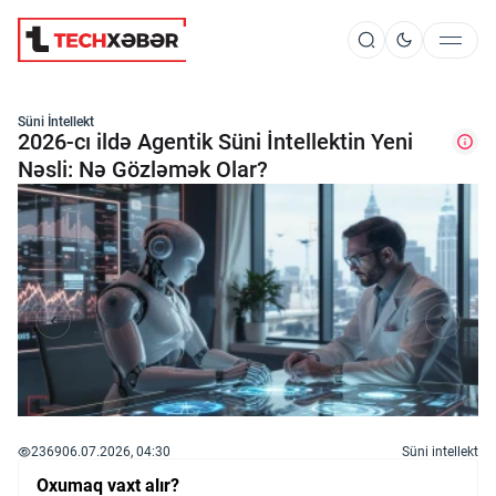
Süni İntellekt
Süni İntellekt
2026-cı ildə Agentik Süni İntellektin Yeni
Nəsli: Nə Gözləmək Olar?
Elm və Kosmos
Texnoloji İnkişaf
İnnovasiya və Startaplar
Robot və Cihazlar
2369
06.07.2026, 04:30
Süni intellekt
Oxumaq vaxt alır?