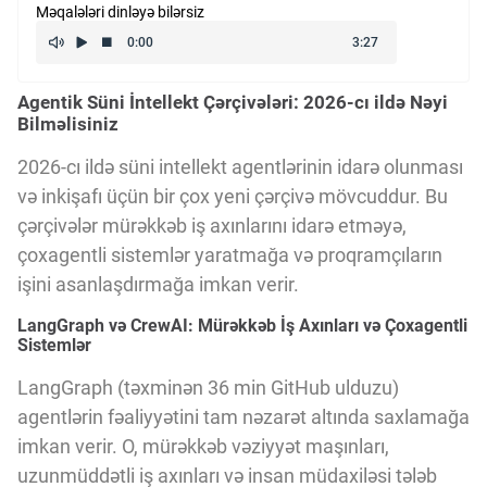
Məqalələri dinləyə bilərsiz
Kriptovalyuta
Agentik Süni İntellekt Çərçivələri: 2026-cı ildə Nəyi
ÇƏRƏZLƏR SİYASƏTİ
Bilməlisiniz
2026-cı ildə süni intellekt agentlərinin idarə olunması
İSTIFADƏ ŞƏRTLƏRİ
və inkişafı üçün bir çox yeni çərçivə mövcuddur. Bu
çərçivələr mürəkkəb iş axınlarını idarə etməyə,
çoxagentli sistemlər yaratmağa və proqramçıların
MƏXFİLİK SİYASƏTİ
işini asanlaşdırmağa imkan verir.
LangGraph və CrewAI: Mürəkkəb İş Axınları və Çoxagentli
Haqqımızda
Sistemlər
LangGraph (təxminən 36 min GitHub ulduzu)
Vizyoner Baxışı
agentlərin fəaliyyətini tam nəzarət altında saxlamağa
imkan verir. O, mürəkkəb vəziyyət maşınları,
uzunmüddətli iş axınları və insan müdaxiləsi tələb