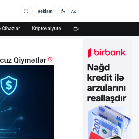
Reklam
AZ
 Cihazlar
Kriptovalyuta
 Ucuz Qiymətlər