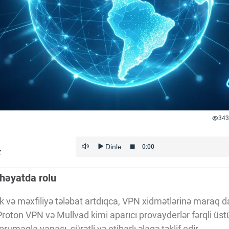
343
z
 həyatda rolu
ik və məxfiliyə tələbat artdıqca, VPN xidmətlərinə maraq d
oton VPN və Mullvad kimi aparıcı provayderlər fərqli üstünl
rumaqla yanaşı, sürətli və etibarlı əlaqə təklif edir.