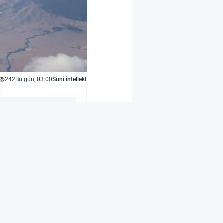
242
Bu gün, 03:00
Süni intellekt
Bu addım, MiG
distan Hərbi Hava