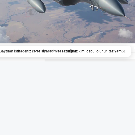
. Saytdan istifadəniz
çərəz siyasətimizə
razılığınız kimi qəbul olunur.
Razıyam
z
Hava Qüvvələrində Yeni Dövr
 Rafale döyüş təyyarəsi almaq üçün təklif təqdim edib. 
əli təqaüdə çıxması ilə yaranan boşluğu doldurmaq və Hin
rtırmaq məqsədi daşıyır.
xnologiya transferi ön plandadır