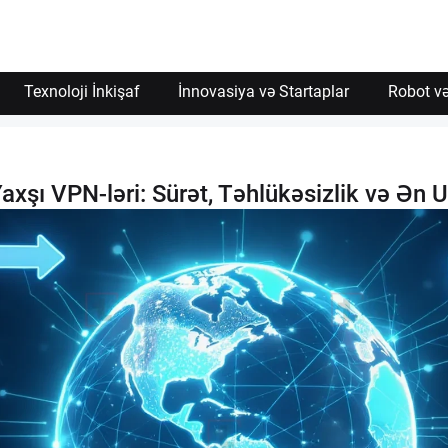
İzin Ver
Texnoloji İnkişaf
İnnovasiya və Startaplar
Robot və
Yaxşı VPN-ləri: Sürət, Təhlükəsizlik və Ən