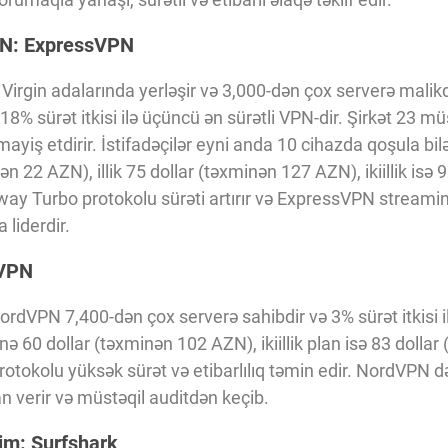
PN: ExpressVPN
irgin adalarında yerləşir və 3,000-dən çox serverə malikdi
 18% sürət itkisi ilə üçüncü ən sürətli VPN-dir. Şirkət 23 
ayiş etdirir. İstifadəçilər eyni anda 10 cihazda qoşula bilə
n 22 AZN), illik 75 dollar (təxminən 127 AZN), ikiillik isə
tway Turbo protokolu sürəti artırır və ExpressVPN streami
 liderdir.
dVPN
dVPN 7,400-dən çox serverə sahibdir və 3% sürət itkisi il
bunə 60 dollar (təxminən 102 AZN), ikiillik plan isə 83 doll
protokolu yüksək sürət və etibarlılıq təmin edir. NordVPN 
verir və müstəqil auditdən keçib.
im: Surfshark