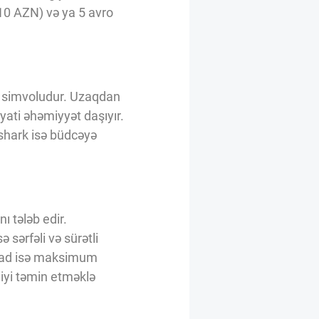
 10 AZN) və ya 5 avro
lik simvoludur. Uzaqdan
ati əhəmiyyət daşıyır.
shark isə büdcəyə
ı tələb edir.
sərfəli və sürətli
llvad isə maksimum
liyi təmin etməklə