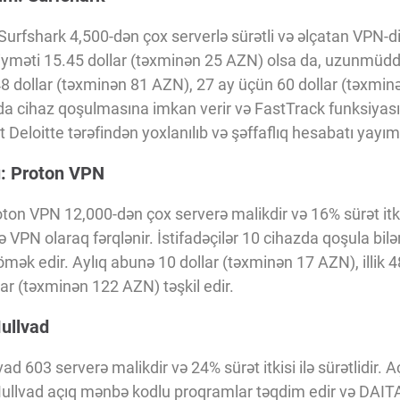
urfshark 4,500-dən çox serverlə sürətli və əlçatan VPN-dir.
 qiyməti 15.45 dollar (təxminən 25 AZN) olsa da, uzunmüdd
 48 dollar (təxminən 81 AZN), 27 ay üçün 60 dollar (təxmi
da cihaz qoşulmasına imkan verir və FastTrack funksiyası
ət Deloitte tərəfindən yoxlanılıb və şəffaflıq hesabatı yayım
ü: Proton VPN
ton VPN 12,000-dən çox serverə malikdir və 16% sürət itkisi
 VPN olaraq fərqlənir. İstifadəçilər 10 cihazda qoşula bilə
ömək edir. Aylıq abunə 10 dollar (təxminən 17 AZN), illik 
ollar (təxminən 122 AZN) təşkil edir.
Mullvad
d 603 serverə malikdir və 24% sürət itkisi ilə sürətlidir. A
Mullvad açıq mənbə kodlu proqramlar təqdim edir və DAITA 