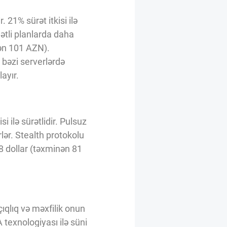
 21% sürət itkisi ilə
ətli planlarda daha
nən 101 AZN).
 bəzi serverlərdə
layır.
 ilə sürətlidir. Pulsuz
rlər. Stealth protokolu
48 dollar (təxminən 81
çıqlıq və məxfilik onun
texnologiyası ilə süni