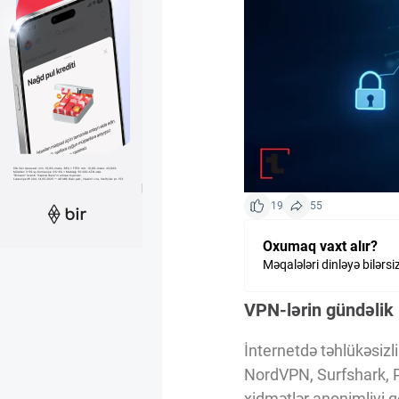
Kriptovalyuta
ÇƏRƏZLƏR SİYASƏTİ
İSTIFADƏ ŞƏRTLƏRİ
19
55
MƏXFİLİK SİYASƏTİ
Oxumaq vaxt alır?
Məqalələri dinləyə bilərsi
Haqqımızda
VPN-lərin gündəlik
Vizyoner Baxışı
İnternetdə təhlükəsizl
NordVPN, Surfshark, Pr
xidmətlər anonimliyi qo