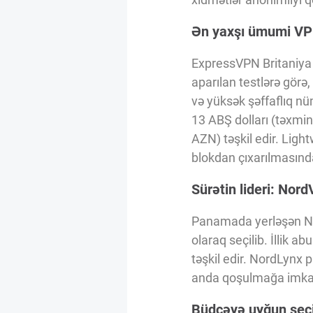
Innovasiya Bələdçisi
Ən yaxşı ümumi V
Gələcəyin Təhlili
ExpressVPN Britaniya V
aparılan testlərə görə,
və yüksək şəffaflıq nüm
Podkastlar
13 ABŞ dolları (təxminə
AZN) təşkil edir. Ligh
blokdan çıxarılmasında
Sürətin lideri: Nor
Panamada yerləşən Nor
olaraq seçilib. İllik a
təşkil edir. NordLynx 
anda qoşulmağa imkan 
Büdcəyə uyğun seç