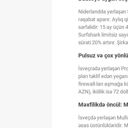
Niderlandda yerləşən S
rəqabət aparır. Aylıq
sərfəlidir: 15 ay üçün
Surfshark limitsiz say
sürəti 20% artırır. Şirk
Pulsuz və çox yönl
İsveçrədə yerləşən Pro
plan təklif edən yeganə
firewall-ları aşmağa k
AZN), ikiillik isə 72 d
Məxfilikdə öncül: 
İsveçdə yerləşən Mullva
əsas üstünlükləridir. 