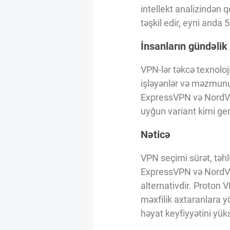
intellekt analizindən 
təşkil edir, eyni anda 5
İnsanların gündəlik 
VPN-lər təkcə texnoloj
işləyənlər və məzmunu
ExpressVPN və NordVPN
uyğun variant kimi geni
Nəticə
VPN seçimi sürət, təhlü
ExpressVPN və NordVPN 
alternativdir. Proton 
məxfilik axtaranlara y
həyat keyfiyyətini yüks