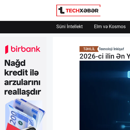
Engelle
Powered by SendPulse
Süni İntellekt
Elm və Kosmos
Süni İntellekt
TƏHLİL
Texnoloji İnkişaf
Elm və Kosmos
2026-ci ilin Ən 
Texnoloji İnkişaf
İnnovasiya və Startaplar
Robot və Cihazlar