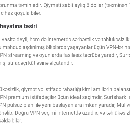
qorunma təmin edir. Qiyməti sabit aylıq 6 dollar (təxminən
 cihaz qoşula bilər.
həyatına təsiri
i vasitə deyil, həm də internetdə sərbəstlik və təhlükəsiz
 məhdudlaşdırılmış ölkələrdə yaşayanlar üçün VPN-lər həy
 streaming və oyunlarda fasiləsiz təcrübə yaradır, Surf
ş istifadəçi kütləsinə əlçatandır.
kəsizlik, qiymət və istifadə rahatlığı kimi amillərin balansın
premium istifadəçilər üçün ideal seçimdir, Surfshark isə 
VPN pulsuz planı ilə yeni başlayanlara imkan yaradır, Mu
önəlib. Doğru VPN seçimi internetdə azadlıq və təhlükəsiz
əldə bilər.