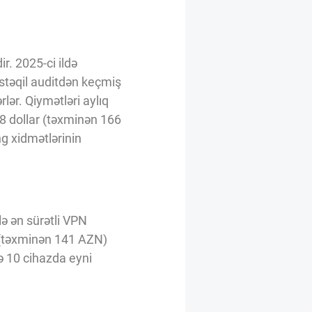
r. 2025-ci ildə
müstəqil auditdən keçmiş
rlər. Qiymətləri aylıq
 98 dollar (təxminən 166
ng xidmətlərinin
ə ən sürətli VPN
ar (təxminən 141 AZN)
də 10 cihazda eyni