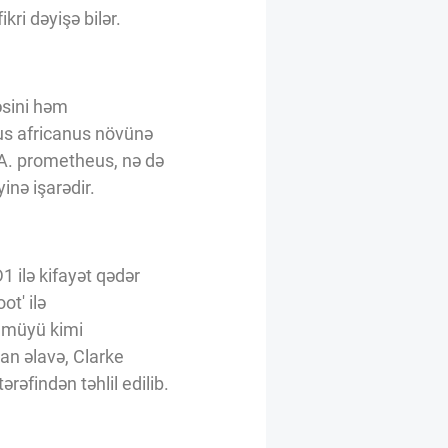
ri dəyişə bilər.
əsini həm
us africanus növünə
q A. prometheus, nə də
inə işarədir.
1 ilə kifayət qədər
ot' ilə
 sümüyü kimi
an əlavə, Clarke
ərəfindən təhlil edilib.