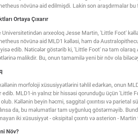
theus növünə aid edilmişdi. Lakin son araşdırmalar bu fik
tları Ortaya Çıxarır
 Universitetindən arxeoloq Jesse Martin, 'Little Foot' kəll
metheus növünə aid MLD1 kəlləsi, həm də Australopithec
sə edib. Nəticələr göstərib ki, 'Little Foot' nə tam olara
lərinə malikdir. Bu, onun tamamilə yeni bir növ ola biləcəy
q
llənin morfoloji xüsusiyyətlərini təhlil edərkən, onun MLD
 edib. MLD1-in yalnız bir hissəsi qorunduğu üçün 'Little Fo
 olub. Kəllənin beyin həcmi, saggital çıxıntısı və parietal
alınsa da, bu məlumatlar tam uyğunluq göstərməyib. Bund
ayan iki xüsusiyyət - oksipital çıxıntı və asterion - Martin t
eni Növ?