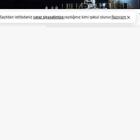
. Saytdan istifadəniz
çərəz siyasətimizə
razılığınız kimi qəbul olunur.
Razıyam
z
irri və Avstraliyanın rolu
n təxminən 85%-ni təşkil edən, lakin görünməz və işıqla qar
dədir. Bu naməlum maddənin tərkibini anlamaq müasir as
. İndi Avstraliya alimləri bu sirləri açmaq üçün SABRE Sout
ika Laboratoriyası və muon ölçmələri
Avstraliyanın Stawell Qızıl Mədənində 2022-ci ildə qurula
da (SUPL) aparılır. SUPL 1 km dərinlikdə yerləşir və təxm
u təbəqə ilə əhatə olunub. Bu, səthdəki kosmik şüaların yar