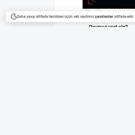
5
4
Daha yaxşı istifadə təcrübəsi üçün veb saytımız
çərəzlərdən
istifadə edir
Oxumaq vaxt alır?
Məqalələri dinləyə bilərsi
Qaranlıq maddənin s
Qaranlıq maddə kainəti
göstərməyən sirli mad
çağırışlarından biridir
başlayırlar.
Stawell Yeraltı Fiz
SABRE South təcrübəsi 
Fizika Laboratoriyasın
ekvivalentində qoruyuc