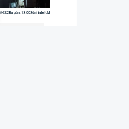
382
Bu gün, 13:00
Süni intellekt
şılıqlı təsir
trofizikanın ən böyük
h adlı yeni təcrübəyə
n Stawell Yeraltı
inən 3 km su
atdığı fon təsirlərini