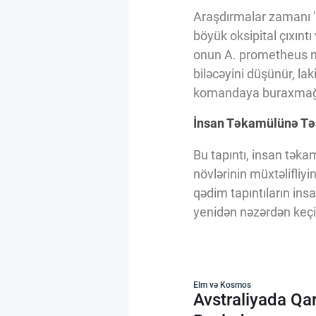
Araşdırmalar zamanı 'Lit
böyük oksipital çıxıntı
onun A. prometheus nö
biləcəyini düşünür, lak
komandaya buraxmağı
İnsan Təkamülünə Təs
Bu tapıntı, insan təkam
növlərinin müxtəlifliy
qədim tapıntıların ins
yenidən nəzərdən keçir
Elm və Kosmos
Avstraliyada Qar