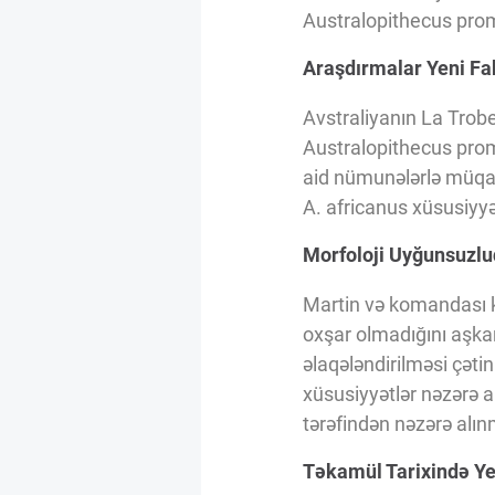
Innovasiya Bələdçisi
Australopithecus prome
Araşdırmalar Yeni Fak
Gələcəyin Təhlili
Avstraliyanın La Trobe
Australopithecus pro
Podkastlar
aid nümunələrlə müqayi
A. africanus xüsusiyyət
Morfoloji Uyğunsuzlu
Martin və komandası kə
oxşar olmadığını aşkar
əlaqələndirilməsi çətin
xüsusiyyətlər nəzərə 
tərəfindən nəzərə alınm
Təkamül Tarixində Y