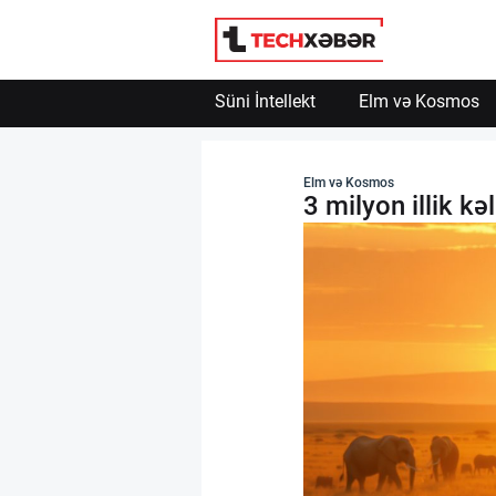
Süni İntellekt
Elm və Kosmos
Süni İntellekt
Elm və Kosmos
3 milyon illik k
Elm və Kosmos
Texnoloji İnkişaf
İnnovasiya və Startaplar
Robot və Cihazlar