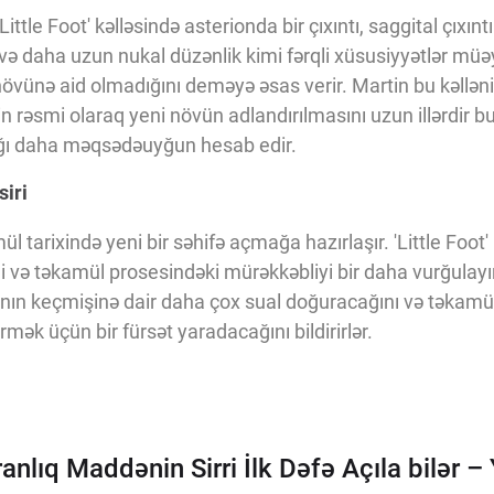
tle Foot' kəlləsində asterionda bir çıxıntı, saggital çıxıntı
 və daha uzun nukal düzənlik kimi fərqli xüsusiyyətlər müəy
vünə aid olmadığını deməyə əsas verir. Martin bu kəllənin
in rəsmi olaraq yeni növün adlandırılmasını uzun illərdir bu
 daha məqsədəuyğun hesab edir.
iri
ül tarixində yeni bir səhifə açmağa hazırlaşır. 'Little Foot' 
ini və təkamül prosesindəki mürəkkəbliyi bir daha vurğulayı
anın keçmişinə dair daha çox sual doğuracağını və təkamül
mək üçün bir fürsət yaradacağını bildirirlər.
anlıq Maddənin Sirri İlk Dəfə Açıla bilər –