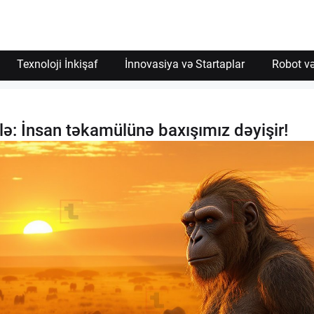
Texnoloji İnkişaf
İnnovasiya və Startaplar
Robot və
əllə: İnsan təkamülünə baxışımız dəyişir!