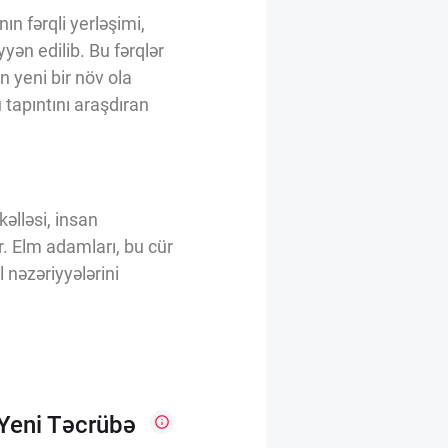
nın fərqli yerləşimi,
yən edilib. Bu fərqlər
 yeni bir növ ola
 tapıntını araşdıran
kəlləsi, insan
r. Elm adamları, bu cür
 nəzəriyyələrini
 Yeni Təcrübə