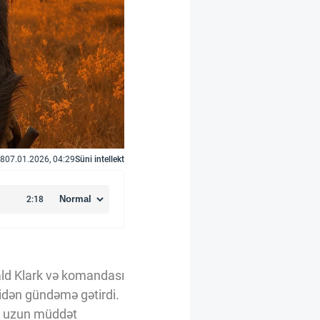
8
07.01.2026, 04:29
Süni intellekt
ald Klark və komandası
enidən gündəmə gətirdi.
ə, uzun müddət