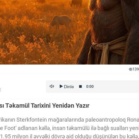
139
z
sı Təkamül Tarixini Yenidən Yazır
frikanın Sterkfontein mağaralarında paleoantropoloq Ron
tle Foot' adlanan kəllə, insan təkamülü ilə bağlı sualları y
1.95 milyon il əvvəlki dövrə aid olduğu düşünülən bu kəll