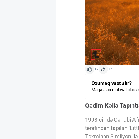
Kriptovalyuta
ÇƏRƏZLƏR SİYASƏTİ
İSTIFADƏ ŞƏRTLƏRİ
17
17
MƏXFİLİK SİYASƏTİ
Oxumaq vaxt alır?
Məqalələri dinləyə bilərsi
Haqqımızda
Qədim Kəllə Tapıntı
Vizyoner Baxışı
1998-ci ildə Cənubi A
tərəfindən tapılan 'Lit
Təxminən 3 milyon ilə 