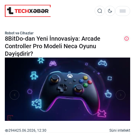
Süni İntellekt
Robot və Cihazlar
8BitDo-dan Yeni İnnovasiya: Arcade
Controller Pro Modeli Necə Oyunu
Dəyişdirir?
Elm və Kosmos
Texnoloji İnkişaf
İnnovasiya və Startaplar
Robot və Cihazlar
2944
25.06.2026, 12:30
Süni intellekt