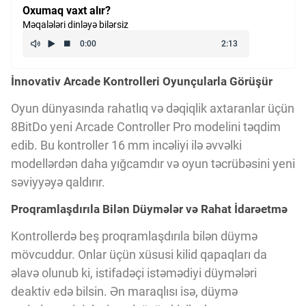
Oxumaq vaxt alır?
Kriptovalyuta
Məqalələri dinləyə bilərsiz
ÇƏRƏZLƏR SİYASƏTİ
İnnovativ Arcade Kontrolleri Oyunçularla Görüşür
Oyun dünyasında rahatlıq və dəqiqlik axtaranlar üçün
İSTIFADƏ ŞƏRTLƏRİ
8BitDo yeni Arcade Controller Pro modelini təqdim
edib. Bu kontroller 16 mm incəliyi ilə əvvəlki
MƏXFİLİK SİYASƏTİ
modellərdən daha yığcamdır və oyun təcrübəsini yeni
səviyyəyə qaldırır.
Proqramlaşdırıla Bilən Düymələr və Rahat İdarəetmə
Haqqımızda
Kontrollerdə beş proqramlaşdırıla bilən düymə
mövcuddur. Onlar üçün xüsusi kilid qapaqları da
Vizyoner Baxışı
əlavə olunub ki, istifadəçi istəmədiyi düymələri
deaktiv edə bilsin. Ən maraqlısı isə, düymə