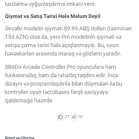
tərzlərinə uyğunlaşdırma imkanı verir.
Qiymət və Satış Tarixi Hələ Məlum Deyil
Əvvəlki modelin qiyməti 89.99 ABŞ dolları (təxminən
153 AZN) olsa da, yeni Pro modelinin qiyməti və
satışa çıxma tarixi hələ açıqlanmayıb. Bu, oyun
həvəskarları arasında maraq və gözlənti yaradır.
8BitDo Arcade Controller Pro oyunçulara həm
funksionallıq, həm də rahatlıq təqdim edir. İncə
dizaynı və proqramlaşdırıla bilən düymələri ilə bu
kontroller oyun təcrübəsini fərqli səviyyəyə
qaldırmağa hazırdır.
27
57
Robot və Cihazlar