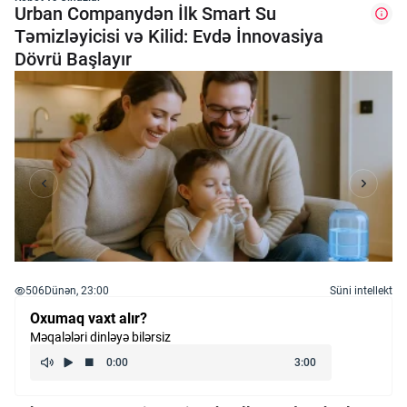
Urban Companydən İlk Smart Su
Təmizləyicisi və Kilid: Evdə İnnovasiya
Dövrü Başlayır
506
Dünən, 23:00
Süni intellekt
Oxumaq vaxt alır?
Məqalələri dinləyə bilərsiz