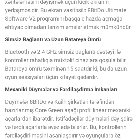
xəritələməsini dəyişmək üçün kiçik ekranın
Innovasiya Bələdçisi
yerləşməsidir. Bu ekran vasitəsilə 8BitDo Ultimate
Software V2 proqramını başqa cihazda açmağa
Gələcəyin Təhlili
ehtiyac olmadan tənzimləmələr etmək mümkündür.
Simsiz Bağlantı və Uzun Batareya Ömrü
Podkastlar
Bluetooth və 2.4 GHz simsiz bağlantı dəstəyi ilə
kontroller rahatlıqla müxtəlif cihazlara qoşula bilir.
Batareya ömrü təxminən 15 saatdır ki, bu da uzun
oyun sessiyaları üçün kifayət qədərdir.
Mexaniki Düymələr və Fərdiləşdirmə İmkanları
Düymələr 8BitDo və Kailh şirkətləri tərəfindən
hazırlanmış Core Green aşağı profil linear mexaniki
açarlardan ibarətdir. İstifadəçilər düymələri dəyişdirə
və fərqli açarlarla əvəz edə bilərlər. Bu, kontrollerin
fərdiləşdirilməsini asanlaşdırır və oyunçulara öz