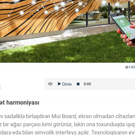
143
z
iət harmoniyası
ını sadəliklə birləşdirən Mui Board, ekran olmadan cihazla
ız bir ağac parçası kimi görünür, lakin ona toxunduqda işıql
ı idarə edə bilən simvolik interfeys açılır. Texnologiyanın e