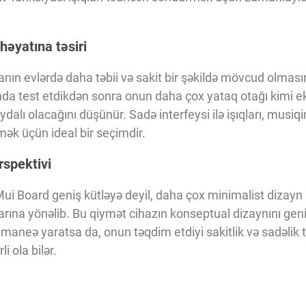
həyatına təsiri
nın evlərdə daha təbii və sakit bir şəkildə mövcud olmasını
nda test etdikdən sonra onun daha çox yataq otağı kimi 
alı olacağını düşünür. Sadə interfeysi ilə işıqları, musiqini
tmək üçün ideal bir seçimdir.
rspektivi
 Mui Board geniş kütləyə deyil, daha çox minimalist dizayn
arına yönəlib. Bu qiymət cihazın konseptual dizaynını gen
aneə yaratsa da, onun təqdim etdiyi sakitlik və sadəlik t
i ola bilər.