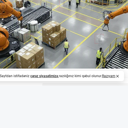
. Saytdan istifadəniz
çərəz siyasətimizə
razılığınız kimi qəbul olunur.
Razıyam
z
dırma həlləri anbar işçilərinin yükünü yüngülləşdi
 States Logistics şirkəti KUKA Robotics və süni intellektlə
q edərək anbarlarında yarı-treylerlərin boşaldılmasını avt