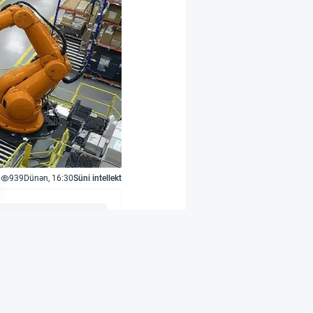
939
Dünən, 16:30
Süni intellekt
rir
 işləyən Contoro
omatlaşdırıb. Əvvəlcə