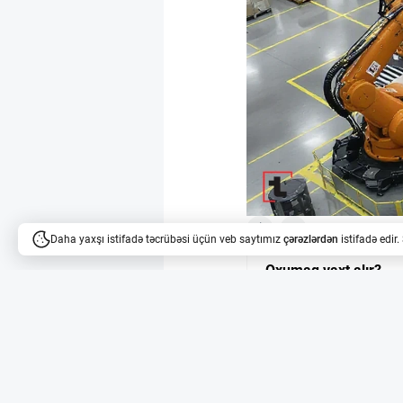
6
10
Daha yaxşı istifadə təcrübəsi üçün veb saytımız
çərəzlərdən
istifadə edir
Oxumaq vaxt alır?
Məqalələri dinləyə bilərsi
KUKA-nın avtomatlaş
Kaliforniyada yerləşən
Robotics ilə əməkdaşlı