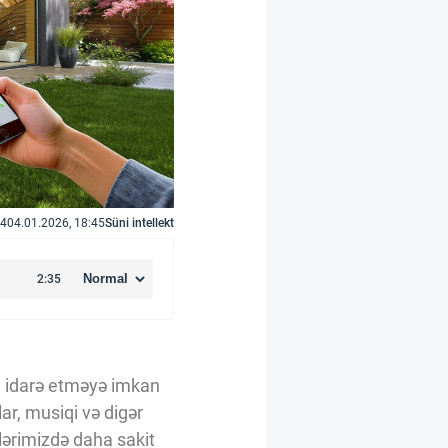
4
04.01.2026, 18:45
Süni intellekt
rı idarə etməyə imkan
ar, musiqi və digər
vlərimizdə daha sakit