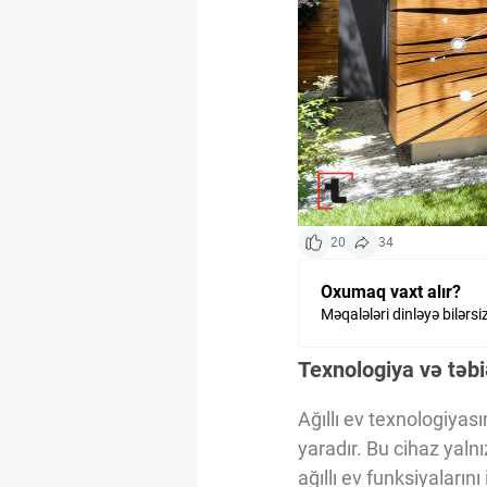
Kriptovalyuta
ÇƏRƏZLƏR SİYASƏTİ
İSTIFADƏ ŞƏRTLƏRİ
20
34
MƏXFİLİK SİYASƏTİ
Oxumaq vaxt alır?
Məqalələri dinləyə bilərsi
Haqqımızda
Texnologiya və təb
Vizyoner Baxışı
Ağıllı ev texnologiyas
yaradır. Bu cihaz yaln
ağıllı ev funksiyaların