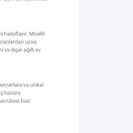
 hədəfləyir. Müəllif
ekranlardan uzaq
 və digər ağıllı ev
 sevənlərə və unikal
iş bazara
əcrübəsi bəzi