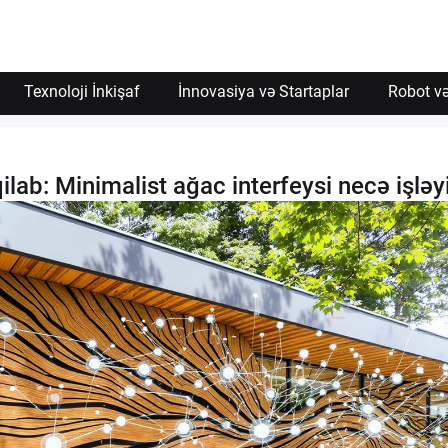
Texnoloji İnkişaf
İnnovasiya və Startaplar
Robot və
qilab: Minimalist ağac interfeysi necə işləy