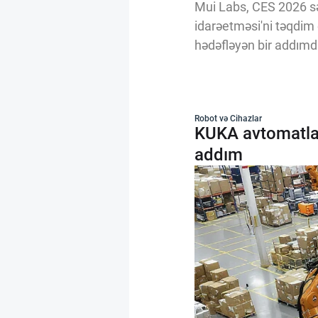
Mui Labs, CES 2026 sər
idarəetməsi'ni təqdim 
hədəfləyən bir addımdır
Robot və Cihazlar
KUKA avtomatlaşd
addım