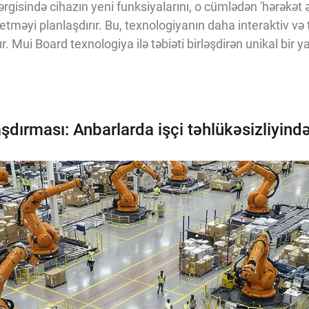
gisində cihazın yeni funksiyalarını, o cümlədən 'hərəkət ə
etməyi planlaşdırır. Bu, texnologiyanın daha interaktiv və 
. Mui Board texnologiya ilə təbiəti birləşdirən unikal bir y
ırması: Anbarlarda işçi təhlükəsizliyində