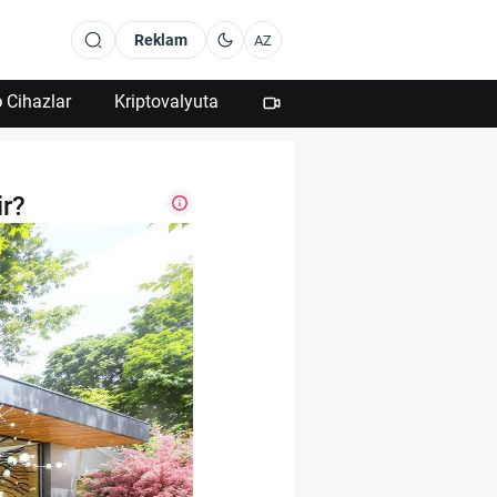
Reklam
AZ
 Cihazlar
Kriptovalyuta
ir?