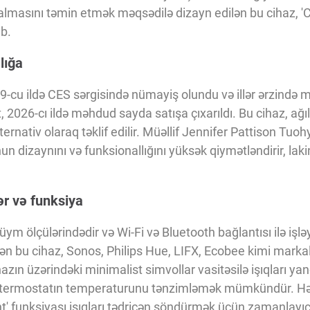
er almasını təmin etmək məqsədilə dizayn edilən bu cihaz, '
ıb.
lığa
9-cu ildə CES sərgisində nümayiş olundu və illər ərzində mü
 2026-cı ildə məhdud sayda satışa çıxarıldı. Bu cihaz, ağıl
lternativ olaraq təklif edilir. Müəllif Jennifer Pattison Tuo
un dizaynını və funksionallığını yüksək qiymətləndirir, lak
ər və funksiya
ym ölçülərindədir və Wi-Fi və Bluetooth bağlantısı ilə işlə
n bu cihaz, Sonos, Philips Hue, LIFX, Ecobee kimi markaları
hazın üzərindəki minimalist simvollar vasitəsilə işıqları y
, termostatın temperaturunu tənzimləmək mümkündür. Hə
ght' funksiyası işıqları tədricən söndürmək üçün zamanlayı