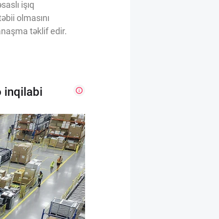
saslı işıq
təbii olmasını
anaşma təklif edir.
 inqilabi