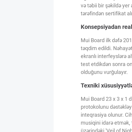
Innovasiya Bələdçisi
və təbii bir şəkildə y
tərəfindən sertifikat al
Gələcəyin Təhlili
Konsepsiyadan real
Mui Board ilk dəfə 201
Podkastlar
təqdim edildi. Nəhayət,
ekranlı interfeyslərə a
test etdikdən sonra on
olduğunu vurğulayır.
Texniki xüsusiyyətl
Mui Board 23 x 3 x 1 dü
protokolunu dəstəkləyə
inteqrasiya olunur. Ci
musiqini idarə etmək
üzərindəki 'Veil of Ni