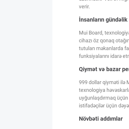
verir.
İnsanların gündəlik 
Mui Board, texnologiya
cihazı öz qonaq otağı
tutulan məkanlarda fayd
funksiyalarını idarə e
Qiymət və bazar pe
999 dollar qiyməti ilə
texnologiya həvəskarl
uyğunlaşdırmaq üçün m
istifadəçilər üçün dəyərl
Növbəti addımlar