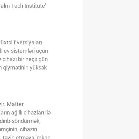
Calm Tech Institute'
xtəlif versiyaları
lı ev sistemləri üçün
hy cihazı bir neçə gün
in qiymətinin yüksək
yir. Matter
n ağıllı cihazları ilə
andırıb-söndürmək,
mçinin, cihazın
cı təyin etməyə imkan