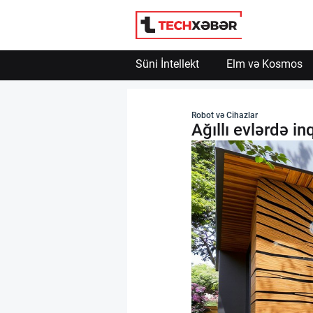
Süni İntellekt
Elm və Kosmos
Süni İntellekt
Robot və Cihazlar
Ağıllı evlərdə in
Elm və Kosmos
Texnoloji İnkişaf
İnnovasiya və Startaplar
Robot və Cihazlar