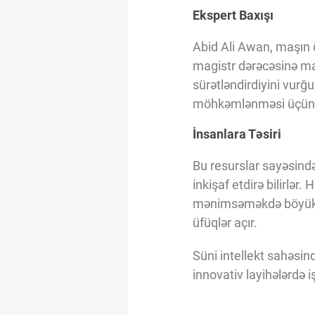
Ekspert Baxışı
Abid Ali Awan, maşın ö
magistr dərəcəsinə mal
sürətləndirdiyini vurğu
möhkəmlənməsi üçün 
İnsanlara Təsiri
Bu resurslar sayəsində 
inkişaf etdirə bilirlər
mənimsəməkdə böyük də
üfüqlər açır.
Süni intellekt sahəsin
innovativ layihələrdə 