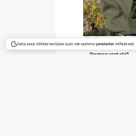
4
Daha yaxşı istifadə təcrübəsi üçün veb saytımız
çərəzlərdən
istifadə edir
Oxumaq vaxt alır?
Məqalələri dinləyə bilərsi
Borshevikə qarşı r
Moskva vilayətində bor
texnologiyaları vasitə
özəl torpaq sahəsinin
Süni intellekt və pi
Pozuntu pilotsuz uçuş a