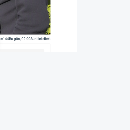
144
Bu gün, 02:00
Süni intellekt
ahibinə süni intellekt
 dairəsində yerləşən
imələnib.
iyaları vasitəsilə