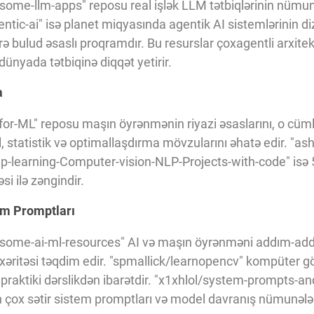
-llm-apps" reposu real işlək LLM tətbiqlərinin nümunəl
ntic-ai" isə planet miqyasında agentik AI sistemlərinin di
ə bulud əsaslı proqramdır. Bu resurslar çoxagentli arxitek
dünyada tətbiqinə diqqət yetirir.
a
or-ML" reposu maşın öyrənmənin riyazi əsaslarını, o cümlə
 statistik və optimallaşdırma mövzularını əhatə edir. "as
-learning-Computer-vision-NLP-Projects-with-code" isə 
i ilə zəngindir.
tem Promptları
ome-ai-ml-resources" AI və maşın öyrənməni addım-ad
l xəritəsi təqdim edir. "spmallick/learnopencv" kompüter g
praktiki dərslikdən ibarətdir. "x1xhlol/system-prompts-an
çox sətir sistem promptları və model davranış nümunələr