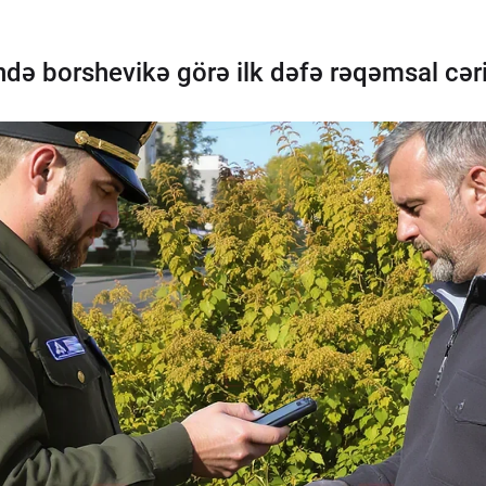
ndə borshevikə görə ilk dəfə rəqəmsal cər