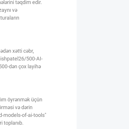
ərini təqdim edir.
zaynı və
turaların
dən xətti cəbr,
hishpatel26/500-AI-
500-dən çox layihə
dım öyrənmək üçün
örməsi və dərin
d-models-of-ai-tools"
i toplanıb.