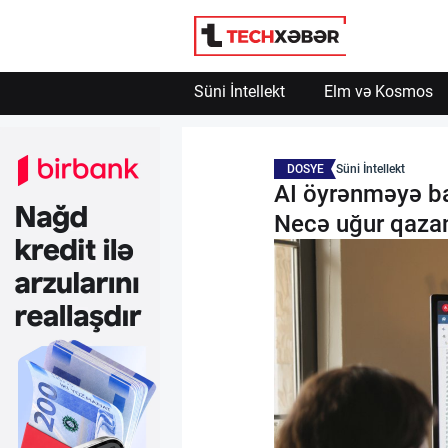
Engelle
Powered by SendPulse
Süni İntellekt
Elm və Kosmos
Süni İntellekt
DOSYE
Süni İntellekt
Elm və Kosmos
AI öyrənməyə ba
Necə uğur qaza
Texnoloji İnkişaf
İnnovasiya və Startaplar
Robot və Cihazlar