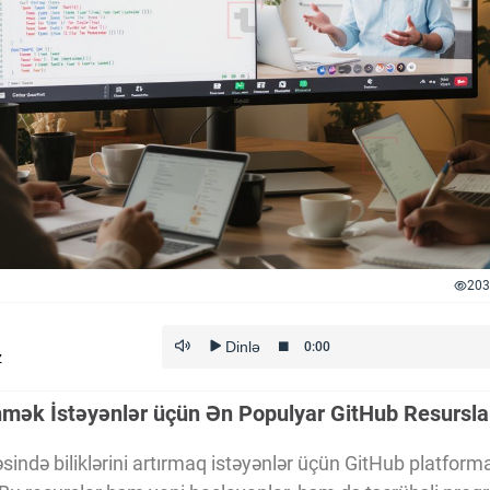
203
z
ənmək İstəyənlər üçün Ən Populyar GitHub Resursla
əsində biliklərini artırmaq istəyənlər üçün GitHub platform