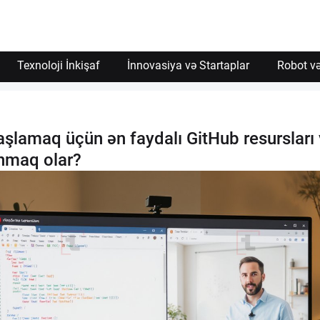
İzin Ver
Texnoloji İnkişaf
İnnovasiya və Startaplar
Robot və
şlamaq üçün ən faydalı GitHub resursları 
nmaq olar?