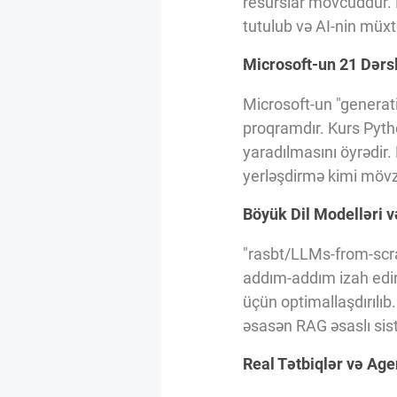
resurslar mövcuddur. 
Innovasiya Bələdçisi
tutulub və AI-nin müxtə
Microsoft-un 21 Dərsl
Gələcəyin Təhlili
Microsoft-un "generati
proqramdır. Kurs Pytho
Podkastlar
yaradılmasını öyrədir.
yerləşdirmə kimi mövz
Böyük Dil Modelləri v
"rasbt/LLMs-from-scra
addım-addım izah edir
üçün optimallaşdırılıb
əsasən RAG əsaslı sis
Real Tətbiqlər və Age