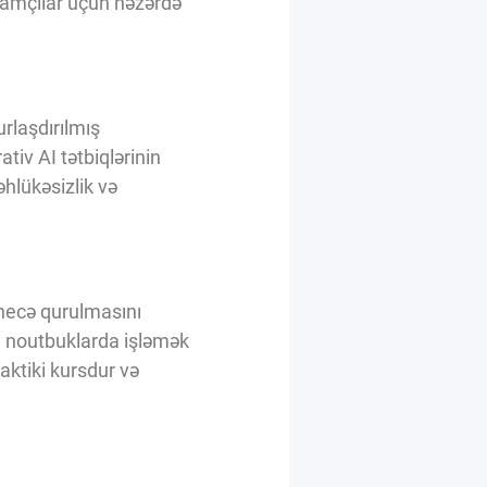
ramçılar üçün nəzərdə
urlaşdırılmış
tiv AI tətbiqlərinin
əhlükəsizlik və
 necə qurulmasını
i noutbuklarda işləmək
aktiki kursdur və