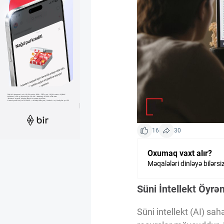
Kriptovalyuta
ÇƏRƏZLƏR SİYASƏTİ
İSTIFADƏ ŞƏRTLƏRİ
MƏXFİLİK SİYASƏTİ
16
30
Oxumaq vaxt alır?
Haqqımızda
Məqalələri dinləyə bilərsi
Süni İntellekt Öyr
Vizyoner Baxışı
Süni intellekt (AI) sah