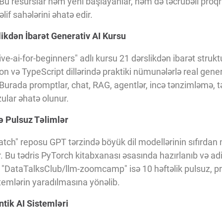
Bu resurslar həm yeni başlayanlar, həm də təcrübəli proq
lif sahələrini əhatə edir.
ikdən İbarət Generativ AI Kursu
ve-ai-for-beginners" adlı kursu 21 dərslikdən ibarət strukt
n və TypeScript dillərində praktiki nümunələrlə real genera
 Burada promptlar, chat, RAG, agentlər, incə tənzimləmə, t
ular əhatə olunur.
ə Pulsuz Təlimlər
tch" reposu GPT tərzində böyük dil modellərinin sıfırdan
. Bu tədris PyTorch kitabxanası əsasında hazırlanıb və ad
. "DataTalksClub/llm-zoomcamp" isə 10 həftəlik pulsuz, pr
temlərin yaradılmasına yönəlib.
ntik AI Sistemləri