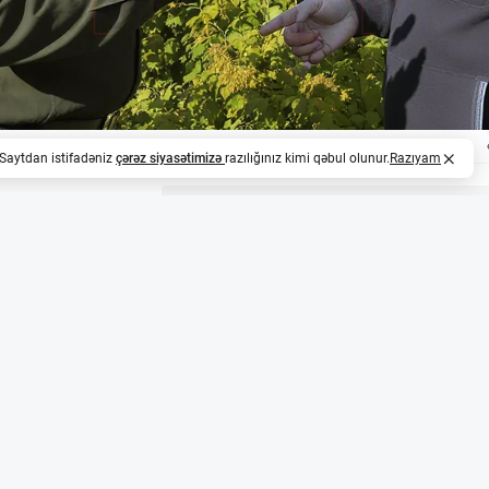
. Saytdan istifadəniz
çərəz siyasətimizə
razılığınız kimi qəbul olunur.
Razıyam
z
əqəmsal cərimə tətbiq olundu
shevik bitkisinin yayılmasına görə ilk dəfə olaraq torpaq s
silə aşkarlanmış pozuntular əsasında cərimə kəsilib. Ruza
 sahibi 150 min rubl (təxminən 4 200 AZN) məbləğində cər
lotsuz uçuş aparatları ilə aşkarlama
paratları ilə çəkilmiş görüntülər və süni intellekt texnolog