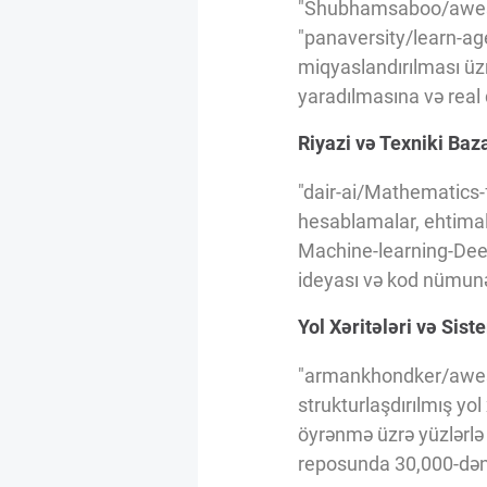
"Shubhamsaboo/awesome
"panaversity/learn-age
miqyaslandırılması üzr
yaradılmasına və real 
Riyazi və Texniki Baz
"dair-ai/Mathematics-f
hesablamalar, ehtimal,
Machine-learning-Deep
ideyası və kod nümunəs
Yol Xəritələri və Sis
"armankhondker/awes
strukturlaşdırılmış yo
öyrənmə üzrə yüzlərlə 
reposunda 30,000-dən 