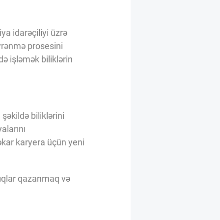
a idarəçiliyi üzrə
öyrənmə prosesini
də işləmək biliklərin
əkildə biliklərini
yalarını
əkar karyera üçün yeni
arıqlar qazanmaq və