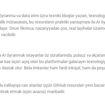
yrənmə və data elmi üzrə texniki bloqlar yazan, texnologiy
ik mütəxəssis, bu resursların praktiki yanaşması ilə AI 
layır. Onun fikrincə, nəzəriyyədən çox, real layihələr üzərin
vacibdir.
AI öyrənmək istəyənlər öz sürətlərində, pulsuz və əlçatan ş
. Hər kəs üçün açıq olan bu platformalar gələcəyin texnologi
stək olur. Belə imkanlar həm fərdi inkişaf, həm də peş
də irəliləyişə can atanlar üçün GitHub resursları yeni bac
iştirak etmək üçün əvəzsiz mənbədir.