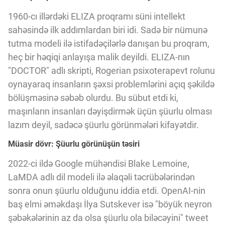
Innovasiya Bələdçisi
1960-cı illərdəki ELIZA proqramı süni intellekt
sahəsində ilk addımlardan biri idi. Sadə bir nümunə
Gələcəyin Təhlili
tutma modeli ilə istifadəçilərlə danışan bu proqram,
heç bir həqiqi anlayışa malik deyildi. ELIZA-nın
"DOCTOR" adlı skripti, Rogerian psixoterapevt rolunu
Podkastlar
oynayaraq insanların şəxsi problemlərini açıq şəkildə
bölüşməsinə səbəb olurdu. Bu sübut etdi ki,
maşınların insanları dəyişdirmək üçün şüurlu olması
lazım deyil, sadəcə şüurlu görünmələri kifayətdir.
Müasir dövr: Şüurlu görünüşün təsiri
2022-ci ildə Google mühəndisi Blake Lemoine,
LaMDA adlı dil modeli ilə əlaqəli təcrübələrindən
sonra onun şüurlu olduğunu iddia etdi. OpenAI-nin
baş elmi əməkdaşı İlya Sutskever isə "böyük neyron
şəbəkələrinin az da olsa şüurlu ola biləcəyini" tweet