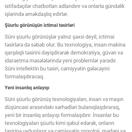
istifadəçilər chatbotları adlandırır və onlarla gündəlik
işlərində əməkdaşlıq edirlər.
Şüurlu görünüşün ictimai təsirləri
Süni şüurlu görünüşlər yalnız şəxsi deyil, ictimai
təsirlərə də səbəb olur. Bu texnologiya, insan-makina
qarşılıqlı təsirini dəyişdirərək demokratiya, güvən və
idarəetmə məsələlərində yeni problemlər yaradır.
Süni intellektin bu təsiri, cəmiyyətin gələcəyini
formalaşdıracaq.
Yeni insanlıq anlayışı
Süni şüurlu görünüş texnologiyaları, insan və maşın
düşüncəsi arasındakı sərhədləri bulanıqlaşdıraraq,
yeni bir insanlıq anlayışı formalaşdırır. İnsanlar bu
texnologiyaları şüurlu kimi qəbul edərək, onların
təsirinə uyğunlaşır və cəmiyyətin psixoloji, mədəni və