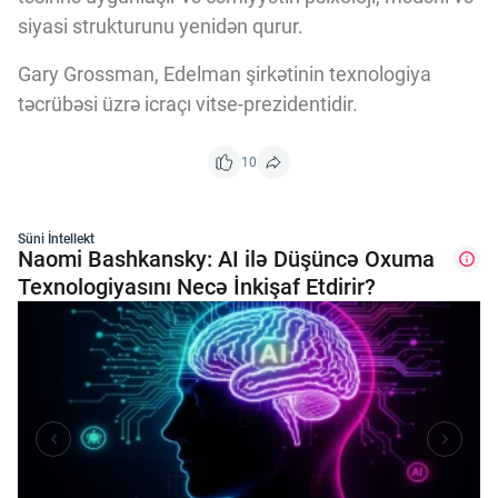
siyasi strukturunu yenidən qurur.
Gary Grossman, Edelman şirkətinin texnologiya
təcrübəsi üzrə icraçı vitse-prezidentidir.
10
Süni İntellekt
Naomi Bashkansky: AI ilə Düşüncə Oxuma
Texnologiyasını Necə İnkişaf Etdirir?