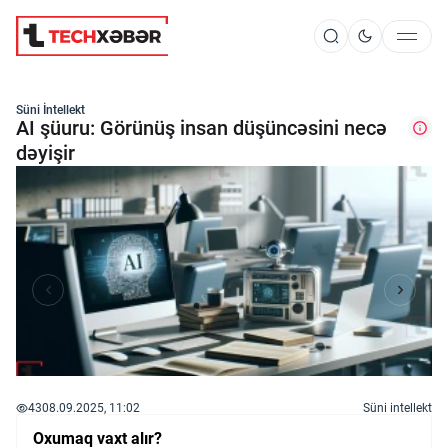
Süni İntellekt
Süni İntellekt
AI şüuru: Görünüş insan düşüncəsini necə
dəyişir
Elm və Kosmos
Texnoloji İnkişaf
İnnovasiya və Startaplar
Robot və Cihazlar
43
08.09.2025, 11:02
Süni intellekt
Oxumaq vaxt alır?