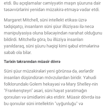
etdi. Bu açıqlamalar cəmiyyətin maşın şüuruna dair
təsəvvürlərini yenidən müzakirə etməyə vadar etdi.
Margaret Mitchell, süni intellekt etikası üzrə
tədqiqatçı, insanların süni şüur illüziyası ilə necə
manipulyasiya oluna biləcəyindən narahat olduğunu
bildirdi. Mitchellə görə, bu illüziya insanları
yanıldaraq, süni şüuru həqiqi kimi qəbul etmələrinə
səbəb ola bilər.
Tarixin təkrarından müasir dövrə
Süni şüur müzakirələri yeni görünsə də, əsrlərdir
insanları düşündürən mövzulardan biridir. Yəhudi
folklorundakı Golem hekayəsi və Mary Shelley-nin
"Frankenşteyn" əsəri, süni həyat yaratmağın
qorxuları və ümidlərini əks etdirir. Müasir dövrdə isə
bu qorxular süni intellektin "uyğunluğu" və