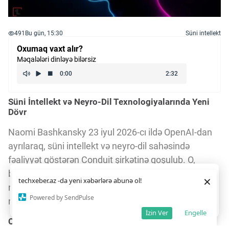
491
Bu gün, 15:30
Süni intellekt
Oxumaq vaxt alır?
Məqalələri dinləyə bilərsiz
Süni İntellekt və Neyro-Dil Texnologiyalarında Yeni
Dövr
Naomi Bashkansky 23 iyul 2026-cı ildə OpenAI-dan
ayrılaraq, süni intellekt və neyro-dil sahəsində
fəaliyyət göstərən Conduit şirkətinə qoşulub. O,
burada insan beynindən qeyri-invaziv yolla toplanan
Daha yaxşı istifadə təcrübəsi üçün veb saytımız
çərəzlərdən
×
techxeber.az -da yeni xəbərlərə abunə ol!
istifadə edir. Saytdan istifadəniz
çərəz siyasətimizə
neyron məlumatlarını AI təlimatlarına çevirən
razılığınız kimi qəbul olunur.
9
7
Powered by SendPulse
modellər üzərində işləyir.
Razıyam
İzin Ver
Engelle
Conduit-nin Toplanmış Məlumatları və Məqsədləri