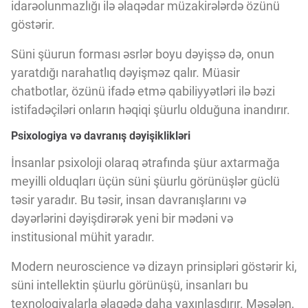
idarəolunmazlığı ilə əlaqədar müzakirələrdə özünü
göstərir.
Süni şüurun forması əsrlər boyu dəyişsə də, onun
yaratdığı narahatlıq dəyişməz qalır. Müasir
chatbotlar, özünü ifadə etmə qabiliyyətləri ilə bəzi
istifadəçiləri onların həqiqi şüurlu olduğuna inandırır.
Psixologiya və davranış dəyişiklikləri
İnsanlar psixoloji olaraq ətrafında şüur axtarmağa
meyilli olduqları üçün süni şüurlu görünüşlər güclü
təsir yaradır. Bu təsir, insan davranışlarını və
dəyərlərini dəyişdirərək yeni bir mədəni və
institusional mühit yaradır.
Modern neuroscience və dizayn prinsipləri göstərir ki,
süni intellektin şüurlu görünüşü, insanları bu
texnologiyalarla əlaqədə daha yaxınlaşdırır. Məsələn,