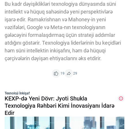
Bu kadr dəyişiklikləri texnologiya dünyasında süni
intellekt və hüquq sahəsində yeni perspektivlərə
işarə edir. Ramakrishnan və Mahoney-in yeni
vəzifələri, Google və Meta-nın texnologiyanın
gələcəyini formalaşdırmaq üçün strateji addımlar
atdığını göstərir. Texnologiya liderlərinin bu keçidləri
həm süni intellektin inkişafını, həm də hüquqi
çərçivələrin dəyişən ehtiyaclarını əks etdirir.
19
29
Texnoloji İnkişaf
KEXP-də Yeni Dövr: Jyoti Shukla
Texnologiya Rəhbəri Kimi İnovasiyanı İdarə
Edir