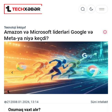
Süni İntellekt
Texnoloji İnkişaf
Amazon və Microsoft liderləri Google və
Meta-ya niyə keçdi?
Elm və Kosmos
Texnoloji İnkişaf
İnnovasiya və Startaplar
Robot və Cihazlar
2120
08.01.2026, 13:14
Süni intellekt
Oxumaq vaxt alır?