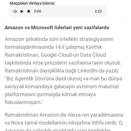
Məqalələri dinləyə bilərsiz
Kriptovalyuta
Amazon və Microsoft liderləri yeni vəzifələrdə
ÇƏRƏZLƏR SİYASƏTİ
Amazon şirkətində süni intellekt strategiyasının
formalaşdırılmasında 14 il çalışmış Karthik
İSTIFADƏ ŞƏRTLƏRİ
Ramakrishnan, Google Cloud-un Data Cloud
təşkilatında vitse-prezident vəzifəsinə təyin olunub.
MƏXFİLİK SİYASƏTİ
Ramakrishnan dəyişikliklə bağlı LinkedIn-də yazıb:
"Biz Agentlik Dövrünə daxil oluruq və mən bu dünya
səviyyəli komandaya gələcəyin avtonom məlumat
Haqqımızda
platformasını qurmaqda kömək etməyə
fokuslanmışam."
Vizyoner Baxışı
Ramakrishnan Amazon-da Alexa-nın yaradılmasına
və Nova təməl modellərinin inkişafına töhfə verib. O,
Amazon-da çalışdığı müddətdə süni intellektin