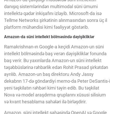
Innovasiya Bələdçisi
danışıq sistemlərindən multimodal süni ümumi
intellektə qədər inkişafını izləyib. Microsoft-da isə
Gələcəyin Təhlili
Tellme Networks şirkətinin alınmasından sonra üç il
platform mühəndisi kimi fəaliyyət göstərib.
Amazon-da süni intellekt bölməsində dəyişikliklər
Podkastlar
Ramakrishnan-ın Google-a keçidi Amazon-un süni
intellekt bölməsində baş verən dəyişikliklər fonunda
baş verir. Bu yaxınlarda Amazon-un süni intellekt
təşəbbüslərinə rəhbərlik edən Rohit Prasad şirkətdən
ayrılıb. Amazon-un baş direktoru Andy Jassy
dekabrın 17-də göndərdiyi memo-da Peter DeSantis-i
yeni təşkilatın rəhbəri kimi təyin edib. Bu təşkilat
Nova və model araşdırma qruplarını xüsusi silisium
və kvant hesablama sahələri ilə birləşdirir.
Amazon, süni intellekt sahəsində OpenAI və Google