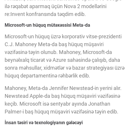
ilə rəqabət aparmaq üçün Nova 2 modellərini
re:Invent konfransında təqdim edib.
Microsoft-un hüquq mütəxəssisi Meta-da
Microsoft-un hüquq üzrə korporativ vitse-prezidenti
C.J. Mahoney Meta-da baş hüquq müşaviri
vəzifəsinə təyin olunub. Mahoney, Microsoft-da
beynəlxalq ticarət və Azure sahəsində çalışıb, daha
sonra məhsullar, xidmətlər və bazar strategiyası üzrə
hüquq departamentinə rəhbərlik edib.
Mahoney, Meta-da Jennifer Newstead-in yerini alır.
Newstead Apple-da baş hüquq müşaviri vəzifəsinə
keçib. Microsoft isə sentyabr ayında Jonathan
Palmer-i baş hüquq müşaviri vəzifəsinə təyin edib.
İnsan təsiri və texnologiyanın gələcəyi