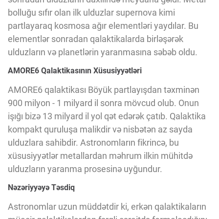
Innovasiya Bələdçisi
bolluğu sıfır olan ilk ulduzlar supernova kimi
partlayaraq kosmosa ağır elementləri yaydılar. Bu
Gələcəyin Təhlili
elementlər sonradan qalaktikalarda birləşərək
ulduzların və planetlərin yaranmasına səbəb oldu.
AMORE6 Qalaktikasının Xüsusiyyətləri
Podkastlar
AMORE6 qalaktikası Böyük partlayışdan təxminən
900 milyon - 1 milyard il sonra mövcud olub. Onun
işığı bizə 13 milyard il yol qət edərək çatıb. Qalaktika
kompakt quruluşa malikdir və nisbətən az sayda
ulduzlara sahibdir. Astronomların fikrincə, bu
xüsusiyyətlər metallardan məhrum ilkin mühitdə
ulduzların yaranma prosesinə uyğundur.
Nəzəriyyəyə Təsdiq
Astronomlar uzun müddətdir ki, erkən qalaktikaların