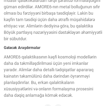
müasir qalaktikalardan fərqli şəraitdə formalaşdığını
güman edirdilər. AMORE6-nın metal bolluğunun sıfır
olması bu fərziyyəni birbaşa təsdiqləyir. Lakin bu
kəşfin tam təsdiqi üçün daha ətraflı müşahidələrə
ehtiyac var. Alimlərin dediyinə görə, bu qalaktika
Böyük partlayış nəzəriyyəsini dəstəkləyən əhəmiyyətli
bir sübutdur.
Gələcək Araşdırmalar
AMORE6 qalaktikasının kəşfi kosmoloji modellərin
daha da təkmilləşdirilməsi üçün yeni imkanlar
yaradır. Alimlər daha detallı tədqiqatlar apararaq
kainatın təkamülünü daha dərindən öyrənməyi
planlaşdırırlar. Bu, erkən qalaktikaların
xüsusiyyətlərini və onların formalaşma prosesini
daha dəqiq anlamağa kömək edəcək.