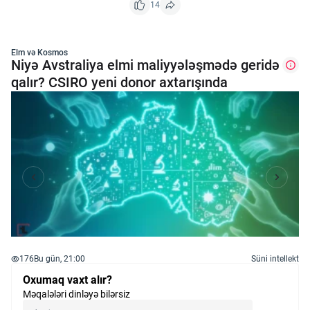
14
Elm və Kosmos
Niyə Avstraliya elmi maliyyələşmədə geridə
qalır? CSIRO yeni donor axtarışında
176
Bu gün, 21:00
Süni intellekt
Oxumaq vaxt alır?
Məqalələri dinləyə bilərsiz