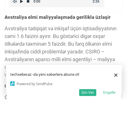
Avstraliya elmi maliyyələşmədə geriliklə üzləşir
Avstraliya tədqiqat və inkişaf üçün iqtisadiyyatının
cəmi 1.6 faizini ayırır. Bu göstərici digər oxşar
ölkələrdə təxminən 5 faizdir. Bu fərq ölkənin elmi
inkişafında ciddi problemlər yaradır. CSIRO –
Avstraliyanın aparıcı milli elmi agentliyi – maliyyə
çatışmazlığını aradan qaldırmaq üçün xeyriyyəçilər
Daha yaxşı istifadə təcrübəsi üçün veb saytımız
çərəzlərdən
×
və bizneslərlə əməkdaşlıq axtarır.
techxeber.az -da yeni xəbərlərə abunə ol!
istifadə edir. Saytdan istifadəniz
çərəz siyasətimizə
razılığınız kimi qəbul olunur.
1
6
Powered by SendPulse
CSIRO-nun maliyyə və infrastruktur problemləri
Razıyam
İzin Ver
Engelle
CSIRO-nun 800-dən çox binasının 80 faizdən çoxu
2025-ci ilin sonuna qədər istifadəyə yararsız
vəziyyətə gəlib. Bu, təşkilatın fəaliyyətinə ciddi təsir
göstərir. 2023-cü ilin mayında federal büdcədən