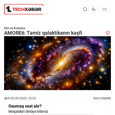
Süni İntellekt
Elm və Kosmos
AMORE6: Təmiz qalaktikanın kəşfi
Elm və Kosmos
Texnoloji İnkişaf
İnnovasiya və Startaplar
41
05.09.2025, 10:32
Süni intellekt
Robot və Cihazlar
Oxumaq vaxt alır?
Məqalələri dinləyə bilərsiz