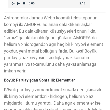
Kriptovalyuta
Astronomlar James Webb kosmik teleskopunun
ÇƏRƏZLƏR SİYASƏTİ
köməyi ilə AMORE6 adlanan qalaktikanı aşkar
ediblər. Bu qalaktikanın xüsusiyyətləri onun ilkin,
“təmiz” qalaktika olduğunu göstərir. AMORE6-da
İSTIFADƏ ŞƏRTLƏRİ
helium və hidrogendən ağır heç bir kimyəvi element
yoxdur, yəni metal bolluğu sıfırdır. Bu kəşf Böyük
partlayış nəzəriyyəsini təsdiqləyərək kainatın
MƏXFİLİK SİYASƏTİ
yaranması və təkamülünü daha yaxşı anlamağa
imkan verir.
Haqqımızda
Böyük Partlayışdan Sonra İlk Elementlər
Böyük partlayış zamanı kainat sürətlə genişlənərək
Vizyoner Baxışı
ilk kimyəvi elementləri - hidrogen, helium və az
miqdarda litiumu yaratdı. Daha ağır elementlər isə
sonradan ulduzların daxilində meydana gəldi. Metal