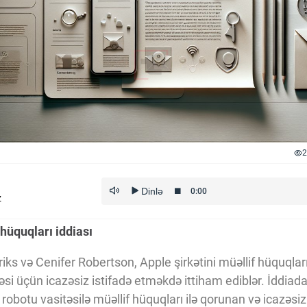
2
z
 hüquqları iddiası
riks və Cenifer Robertson, Apple şirkətini müəllif hüquqları
əsi üçün icazəsiz istifadə etməkdə ittiham ediblər. İddiada bi
 robotu vasitəsilə müəllif hüquqları ilə qorunan və icazəsi