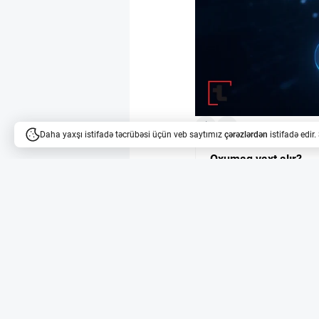
Daha yaxşı istifadə təcrübəsi üçün veb saytımız
çərəzlərdən
istifadə edir
Oxumaq vaxt alır?
Məqalələri dinləyə bilərsi
Rusiya texnoloji şir
Rusiya texnoloji şirk
üçün riyazi və proqram
qanunvericiliyin sadələ
ərazisində və yerli şirk