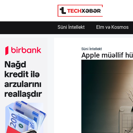
Süni İntellekt
Elm və Kosmos
Süni İntellekt
Süni İntellekt
Apple müəllif h
Elm və Kosmos
Texnoloji İnkişaf
İnnovasiya və Startaplar
Robot və Cihazlar