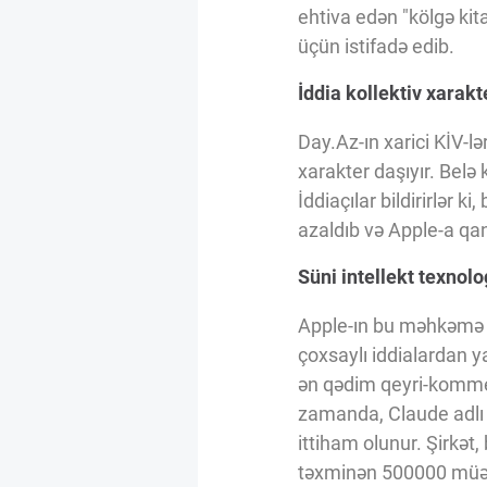
Innovasiya Bələdçisi
ehtiva edən "kölgə kita
üçün istifadə edib.
Gələcəyin Təhlili
İddia kollektiv xarakt
Day.Az-ın xarici KİV-l
Podkastlar
xarakter daşıyır. Belə
İddiaçılar bildirirlər k
azaldıb və Apple-a qa
Süni intellekt texnolo
Apple-ın bu məhkəmə işi
çoxsaylı iddialardan y
ən qədim qeyri-kommers
zamanda, Claude adlı 
ittiham olunur. Şirkət,
təxminən 500000 müəllif