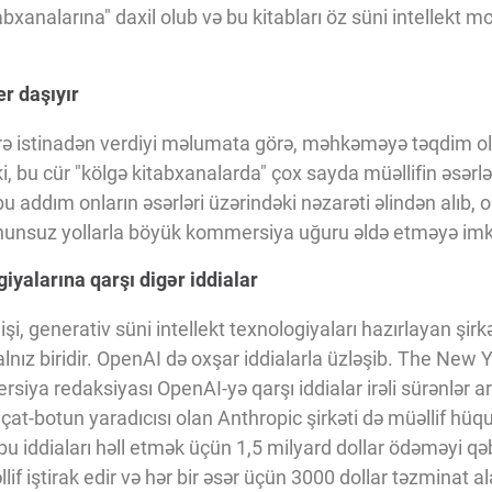
bxanalarına" daxil olub və bu kitabları öz süni intellekt m
er daşıyır
ərə istinadən verdiyi məlumata görə, məhkəməyə təqdim ol
 ki, bu cür "kölgə kitabxanalarda" çox sayda müəllifin əsər
i, bu addım onların əsərləri üzərindəki nəzarəti əlindən alıb, o
nunsuz yollarla böyük kommersiya uğuru əldə etməyə imk
giyalarına qarşı digər iddialar
, generativ süni intellekt texnologiyaları hazırlayan şirkət
alnız biridir. OpenAI də oxşar iddialarla üzləşib. The New
iya redaksiyası OpenAI-yə qarşı iddialar irəli sürənlər ara
çat-botun yaradıcısı olan Anthropic şirkəti də müəllif hü
 bu iddiaları həll etmək üçün 1,5 milyard dollar ödəməyi qə
 iştirak edir və hər bir əsər üçün 3000 dollar təzminat alaca