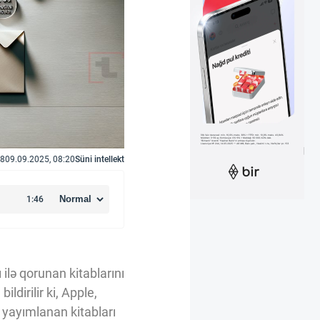
8
09.09.2025, 08:20
Süni intellekt
 ilə qorunan kitablarını
ldirilir ki, Apple,
z yayımlanan kitabları