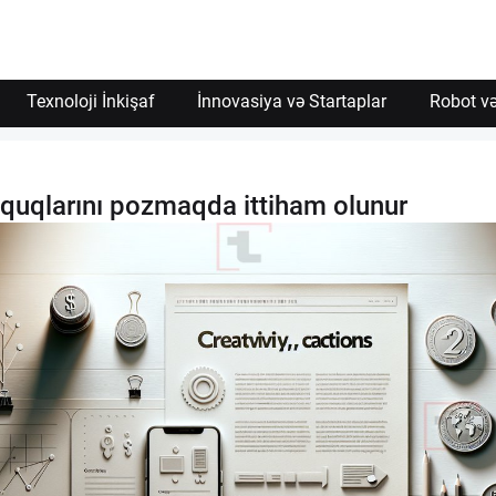
Texnoloji İnkişaf
İnnovasiya və Startaplar
Robot və
üquqlarını pozmaqda ittiham olunur