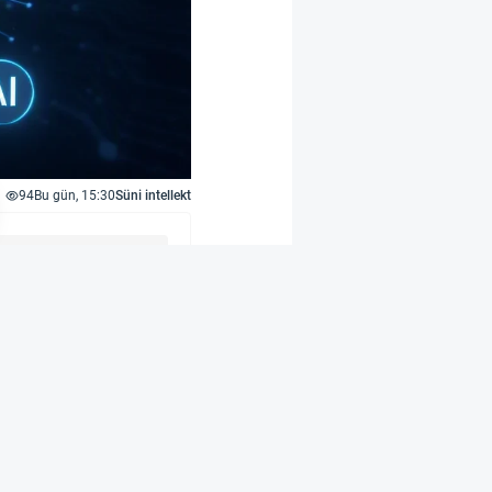
94
Bu gün, 15:30
Süni intellekt
umatların qorunması
şdırmaq məqsədilə
lı yalnız Rusiya