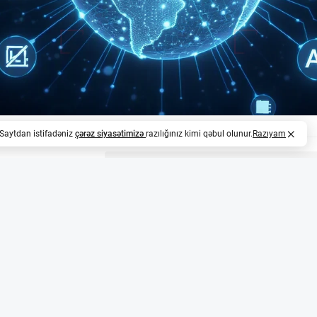
. Saytdan istifadəniz
çərəz siyasətimizə
razılığınız kimi qəbul olunur.
Razıyam
z
kətləri məlumatların istifadəsində yeni dövr istəyir
ətləri PETs (Privacy Enhancing Technologies) — şəxsi məl
 üsullarından ibarət texnologiyaların istifadəsini asanla
şdirilməsini tələb edir. Onların fikrincə, məlumatların ema
ətlər tərəfindən həyata keçirilməlidir.