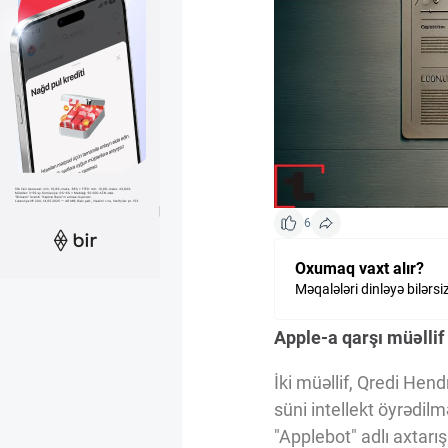
Kriptovalyuta
ÇƏRƏZLƏR SİYASƏTİ
İSTIFADƏ ŞƏRTLƏRİ
6
MƏXFİLİK SİYASƏTİ
Oxumaq vaxt alır?
Məqalələri dinləyə bilərsi
Haqqımızda
Apple-a qarşı müəllif
İki müəllif, Qredi Hend
Vizyoner Baxışı
süni intellekt öyrədilm
"Applebot" adlı axtarış