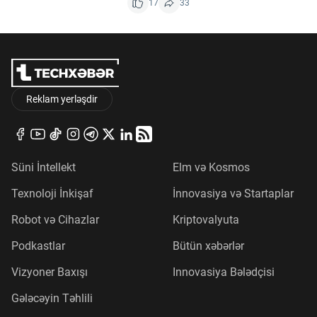
17
33
Reklam yerləşdir
Süni İntellekt
Elm və Kosmos
Texnoloji İnkişaf
İnnovasiya və Startaplar
Robot və Cihazlar
Kriptovalyuta
Podkastlar
Bütün xəbərlər
Vizyoner Baxışı
Innovasiya Bələdçisi
Gələcəyin Təhlili