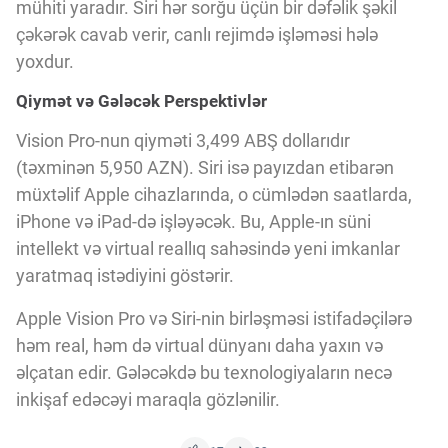
mühiti yaradır. Siri hər sorğu üçün bir dəfəlik şəkil
çəkərək cavab verir, canlı rejimdə işləməsi hələ
yoxdur.
Qiymət və Gələcək Perspektivlər
Vision Pro-nun qiyməti 3,499 ABŞ dollarıdır
(təxminən 5,950 AZN). Siri isə payızdan etibarən
müxtəlif Apple cihazlarında, o cümlədən saatlarda,
iPhone və iPad-də işləyəcək. Bu, Apple-ın süni
intellekt və virtual reallıq sahəsində yeni imkanlar
yaratmaq istədiyini göstərir.
Apple Vision Pro və Siri-nin birləşməsi istifadəçilərə
həm real, həm də virtual dünyanı daha yaxın və
əlçatan edir. Gələcəkdə bu texnologiyaların necə
inkişaf edəcəyi maraqla gözlənilir.