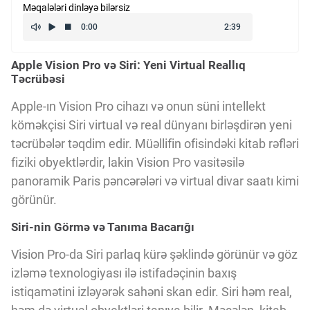
Məqalələri dinləyə bilərsiz
Kriptovalyuta
Apple Vision Pro və Siri: Yeni Virtual Reallıq
ÇƏRƏZLƏR SİYASƏTİ
Təcrübəsi
Apple-ın Vision Pro cihazı və onun süni intellekt
İSTIFADƏ ŞƏRTLƏRİ
köməkçisi Siri virtual və real dünyanı birləşdirən yeni
təcrübələr təqdim edir. Müəllifin ofisindəki kitab rəfləri
fiziki obyektlərdir, lakin Vision Pro vasitəsilə
MƏXFİLİK SİYASƏTİ
panoramik Paris pəncərələri və virtual divar saatı kimi
görünür.
Haqqımızda
Siri-nin Görmə və Tanıma Bacarığı
Vision Pro-da Siri parlaq kürə şəklində görünür və göz
Vizyoner Baxışı
izləmə texnologiyası ilə istifadəçinin baxış
istiqamətini izləyərək sahəni skan edir. Siri həm real,