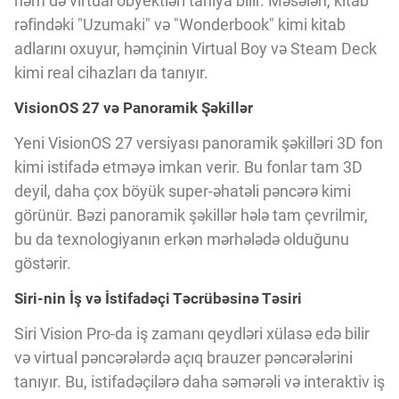
həm də virtual obyektləri tanıya bilir. Məsələn, kitab
Innovasiya Bələdçisi
rəfindəki "Uzumaki" və "Wonderbook" kimi kitab
adlarını oxuyur, həmçinin Virtual Boy və Steam Deck
Gələcəyin Təhlili
kimi real cihazları da tanıyır.
VisionOS 27 və Panoramik Şəkillər
Podkastlar
Yeni VisionOS 27 versiyası panoramik şəkilləri 3D fon
kimi istifadə etməyə imkan verir. Bu fonlar tam 3D
deyil, daha çox böyük super-əhatəli pəncərə kimi
görünür. Bəzi panoramik şəkillər hələ tam çevrilmir,
bu da texnologiyanın erkən mərhələdə olduğunu
göstərir.
Siri-nin İş və İstifadəçi Təcrübəsinə Təsiri
Siri Vision Pro-da iş zamanı qeydləri xülasə edə bilir
və virtual pəncərələrdə açıq brauzer pəncərələrini
tanıyır. Bu, istifadəçilərə daha səmərəli və interaktiv iş