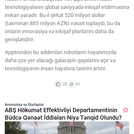
texnologiyalarını qlobal səviyyədə inkişaf etdirməsinə
imkan yaradır. Bu il şirkət 520 milyon dollar
(təxminən 885 milyon AZN) vəsait toplayıb, bu da
onların innovasiya və inkişaf planlarını daha da
genişləndirir.
Apptronikin bu addımları robotların həyatımızda
daha çox yer alacağı gələcəyin qapılarını açır və
texnologiyanın insan həyatına təsirini artırır.
22
61
İnnovasiya və Startaplar
ABŞ Hökumət Effektivliyi Departamentinin
Büdcə Qənaət İddiaları Niyə Tənqid Olundu?