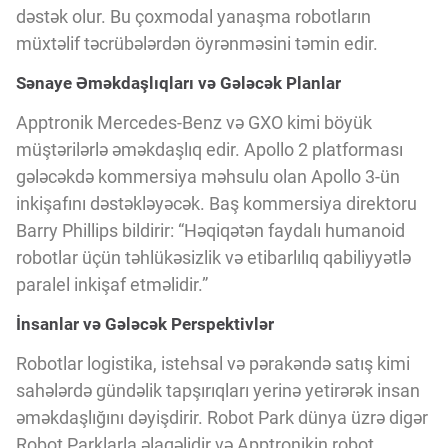
dəstək olur. Bu çoxmodal yanaşma robotların
müxtəlif təcrübələrdən öyrənməsini təmin edir.
Sənaye Əməkdaşlıqları və Gələcək Planlar
Apptronik Mercedes-Benz və GXO kimi böyük
müştərilərlə əməkdaşlıq edir. Apollo 2 platforması
gələcəkdə kommersiya məhsulu olan Apollo 3-ün
inkişafını dəstəkləyəcək. Baş kommersiya direktoru
Barry Phillips bildirir: “Həqiqətən faydalı humanoid
robotlar üçün təhlükəsizlik və etibarlılıq qabiliyyətlə
paralel inkişaf etməlidir.”
İnsanlar və Gələcək Perspektivlər
Robotlar logistika, istehsal və pərakəndə satış kimi
sahələrdə gündəlik tapşırıqları yerinə yetirərək insan
əməkdaşlığını dəyişdirir. Robot Park dünya üzrə digər
Robot Parklarla əlaqəlidir və Apptronikin robot