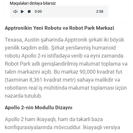
Məqalələri dinləyə bilərsiz
Kriptovalyuta
Apptronikin Yeni Robotu və Robot Park Mərkəzi
ÇƏRƏZLƏR SİYASƏTİ
Texasa, Austin şəhərində Apptronik şirkəti iki böyük
yenilik təqdim edib. Şirkət yenilənmiş humanoid
İSTIFADƏ ŞƏRTLƏRİ
robotu Apollo 2-ni istifadəyə verib və eyni zamanda
Robot Park adlı genişləndirilmiş məlumat toplama və
MƏXFİLİK SİYASƏTİ
təlim mərkəzini açıb. Bu mərkəz 90,000 kvadrat fut
(təxminən 8,361 kvadrat metr) sahəyə malikdir və
robotların real iş mühitində məlumat toplaması üçün
Haqqımızda
nəzərdə tutulub.
Apollo 2-nin Modullu Dizaynı
Vizyoner Baxışı
Apollo 2 həm ikiayaqlı, həm də təkərli baza
konfiqurasiyalarında mövcuddur. İkiayaqlı versiya