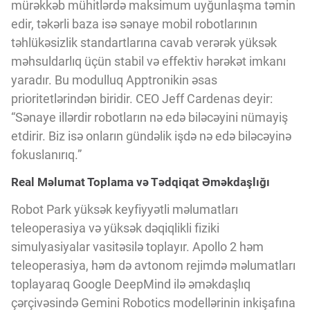
Innovasiya Bələdçisi
mürəkkəb mühitlərdə maksimum uyğunlaşma təmin
edir, təkərli baza isə sənaye mobil robotlarının
təhlükəsizlik standartlarına cavab verərək yüksək
Gələcəyin Təhlili
məhsuldarlıq üçün stabil və effektiv hərəkət imkanı
yaradır. Bu modulluq Apptronikin əsas
prioritetlərindən biridir. CEO Jeff Cardenas deyir:
Podkastlar
“Sənaye illərdir robotların nə edə biləcəyini nümayiş
etdirir. Biz isə onların gündəlik işdə nə edə biləcəyinə
fokuslanırıq.”
Real Məlumat Toplama və Tədqiqat Əməkdaşlığı
Robot Park yüksək keyfiyyətli məlumatları
teleoperasiya və yüksək dəqiqlikli fiziki
simulyasiyalar vasitəsilə toplayır. Apollo 2 həm
teleoperasiya, həm də avtonom rejimdə məlumatları
toplayaraq Google DeepMind ilə əməkdaşlıq
çərçivəsində Gemini Robotics modellərinin inkişafına