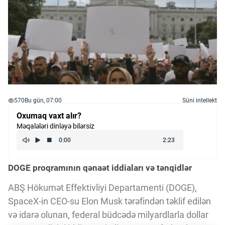
570
Bu gün, 07:00
Süni intellekt
Oxumaq vaxt alır?
Məqalələri dinləyə bilərsiz
DOGE proqramının qənaət iddiaları və tənqidlər
ABŞ Hökumət Effektivliyi Departamenti (DOGE),
SpaceX-in CEO-su Elon Musk tərəfindən təklif edilən
və idarə olunan, federal büdcədə milyardlarla dollar