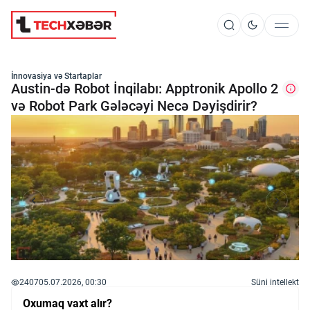
Süni İntellekt
İnnovasiya və Startaplar
Austin-də Robot İnqilabı: Apptronik Apollo 2
və Robot Park Gələcəyi Necə Dəyişdirir?
Elm və Kosmos
Texnoloji İnkişaf
İnnovasiya və Startaplar
Robot və Cihazlar
2407
05.07.2026, 00:30
Süni intellekt
Oxumaq vaxt alır?