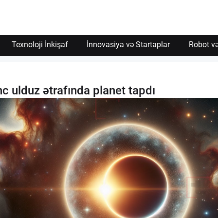
Texnoloji İnkişaf
İnnovasiya və Startaplar
Robot və
c ulduz ətrafında planet tapdı