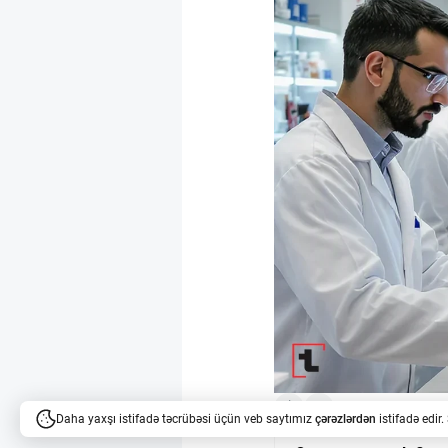
3
Daha yaxşı istifadə təcrübəsi üçün veb saytımız
çərəzlərdən
istifadə edir