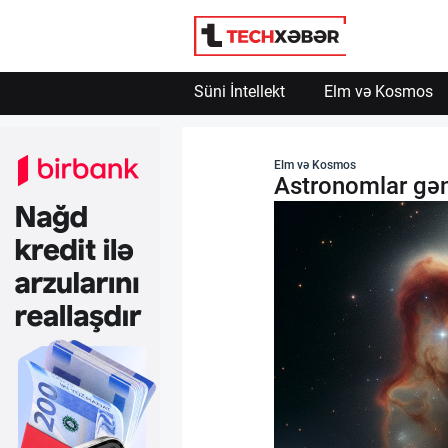
Süni İntellekt
Elm və Kosmos
Süni İntellekt
Elm və Kosmos
Astronomlar gən
Elm və Kosmos
Texnoloji İnkişaf
İnnovasiya və Startaplar
Robot və Cihazlar