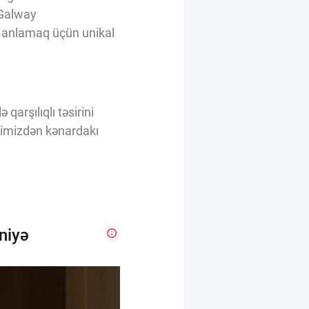
 Galway
i anlamaq üçün unikal
qarşılıqlı təsirini
mimizdən kənardakı
niyə