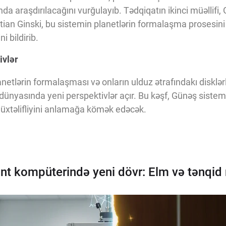
nda araşdırılacağını vurğulayıb. Tədqiqatın ikinci müəllifi,
stian Ginski, bu sistemin planetlərin formalaşma prosesin
i bildirib.
ivlər
etlərin formalaşması və onların ulduz ətrafındakı disklərlə 
ünyasında yeni perspektivlər açır. Bu kəşf, Günəş siste
müxtəlifliyini anlamağa kömək edəcək.
nt kompüterində yeni dövr: Elm və tənqid 