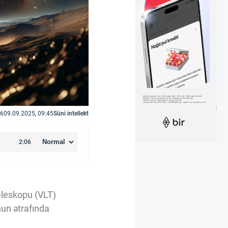
6
09.09.2025, 09:45
Süni intellekt
eleskopu (VLT)
nun ətrafında