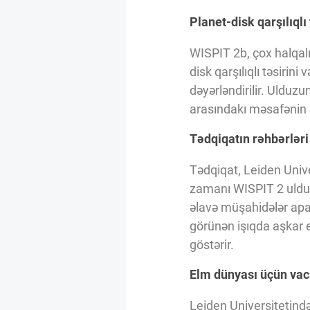
Innovasiya Bələdçisi
Planet-disk qarşılıqlı
WISPIT 2b, çox halqalı 
Gələcəyin Təhlili
disk qarşılıqlı təsirin
dəyərləndirilir. Ulduzu
Podkastlar
arasındakı məsafənin 3
Tədqiqatın rəhbərlər
Tədqiqat, Leiden Unive
zamanı WISPIT 2 ulduz
əlavə müşahidələr apar
görünən işıqda aşkar e
göstərir.
Elm dünyası üçün vaci
Leiden Universitetində