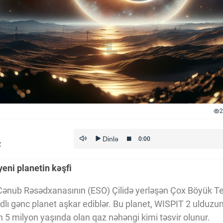
2
z
yeni planetin kəşfi
Cənub Rəsədxanasının (ESO) Çilidə yerləşən Çox Böyük T
dlı gənc planet aşkar ediblər. Bu planet, WISPIT 2 ulduzu
 5 milyon yaşında olan qaz nəhəngi kimi təsvir olunur.