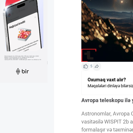
Kriptovalyuta
ÇƏRƏZLƏR SİYASƏTİ
İSTIFADƏ ŞƏRTLƏRİ
5
MƏXFİLİK SİYASƏTİ
Oxumaq vaxt alır?
Məqalələri dinləyə bilərsi
Haqqımızda
Avropa teleskopu ilə 
Astronomlar, Avropa 
Vizyoner Baxışı
vasitəsilə WISPIT 2b a
formalaşır və təxminən