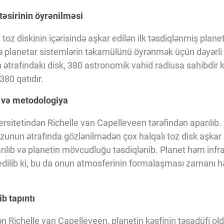
 təsirinin öyrənilməsi
toz diskinin içərisində aşkar edilən ilk təsdiqlənmiş planet
i və planetar sistemlərin təkamülünü öyrənmək üçün dəyərli 
n ətrafındakı disk, 380 astronomik vahid radiusa sahibdir k
80 qatıdır.
i və metodologiya
rsitetindən Richelle van Capelleveen tərəfindən aparılıb
unun ətrafında gözlənilmədən çox halqalı toz disk aşkar 
ılıb və planetin mövcudluğu təsdiqlənib. Planet həm infr
dilib ki, bu da onun atmosferinin formalaşması zamanı hə
b tapıntı
n Richelle van Capelleveen, planetin kəşfinin təsadüfi o