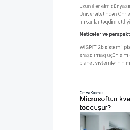
uzun illər elm dünyası
Universitetindən Chri
imkanlar təqdim etdiyin
Nəticələr və perspekt
WISPIT 2b sistemi, plan
araşdırmaq üçün elm d
planet sistemlərinin 
Elm və Kosmos
Microsoftun kva
toqquşur?