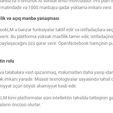
ənbə və 5 ömürlük AI söhbət limiti mövcuddur. Pro plan i
mətindədir və 1000 mənbəyə qədər yükləmə imkanı verir.
lik və açıq mənbə yanaşması
M-ə bənzər funksiyalar təklif edir və istifadəçilərə seçd
verir. Bu platforma yüksək məxfilik təmin edir, istifadəçi
yi paylaşacağını özü qərar verir. OpenNotebook həmçinin p
tin rolu
 və tələbələrə vaxt qazanmaq, məlumatları daha yaxşı idar
ək imkanı yaradır. Müasir texnologiyalar sayəsində təhsil
əmiyyət üçün böyük əhəmiyyət kəsb edir.
M kimi platformalar süni intellektin təhsildə tətbiqinin gə
ların öncüsü olurlar.