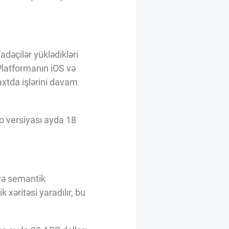
adəçilər yüklədikləri
 Platformanın iOS və
vaxtda işlərini davam
o versiyası ayda 18
 və semantik
 xəritəsi yaradılır, bu