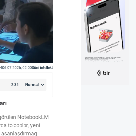
4
06.07.2026, 02:00
Süni intellekt
arı
iq görülən NotebookLM
da tələbələr, yeni
ni asanlaşdırmaq