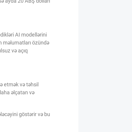
sə ayda 20 ABŞ dolları
ikləri AI modellərini
nin məlumatları özündə
ulsuz və açıq
ə etmək və təhsil
 daha əlçatan və
ləcəyini göstərir və bu