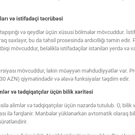
arı və istifadəçi təcrübəsi
 tapşırığı və qeydlər üçün xüsusi bölmələr mövcuddur. İstif
q saxlayır, bu da təhsil prosesində ardıcıllığı təmin edir.
biqi mövcuddur, beləliklə istifadəçilər istənilən yerdə və 
ersiyası mövcuddur, lakin müəyyən məhdudiyyətlər var. Pr
30 AZN) qiymətindədir və əlavə funksiyalar təqdim edir.
lər və tədqiqatçılar üçün bilik xəritəsi
lə alimlər və tədqiqatçılar üçün nəzərdə tutulub. O, bilik
sı ilə fərqlənir. Mənbələr yüklənərkən avtomatik olaraq bilik
ürətləndirir.