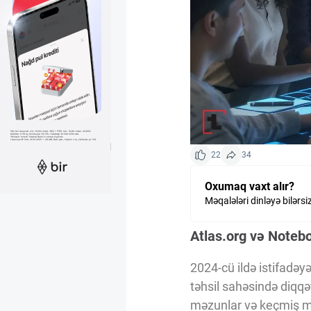
Kriptovalyuta
ÇƏRƏZLƏR SİYASƏTİ
İSTIFADƏ ŞƏRTLƏRİ
22
34
MƏXFİLİK SİYASƏTİ
Oxumaq vaxt alır?
Məqalələri dinləyə bilərsi
Haqqımızda
Atlas.org və Notebo
Vizyoner Baxışı
2024-cü ildə istifadə
təhsil sahəsində diqqət
məzunlar və keçmiş mü