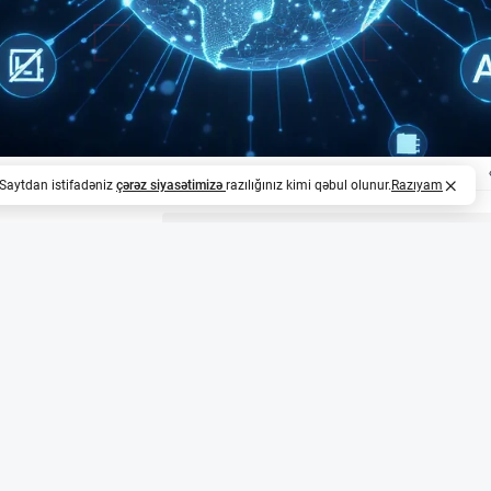
. Saytdan istifadəniz
çərəz siyasətimizə
razılığınız kimi qəbul olunur.
Razıyam
z
kətləri məlumatların istifadəsində yeni dövr istəyir
ətləri PETs (Privacy Enhancing Technologies) — şəxsi məl
 üsullarından ibarət texnologiyaların istifadəsini asanla
şdirilməsini tələb edir. Onların fikrincə, məlumatların ema
ətlər tərəfindən həyata keçirilməlidir.
ın anonimliyi