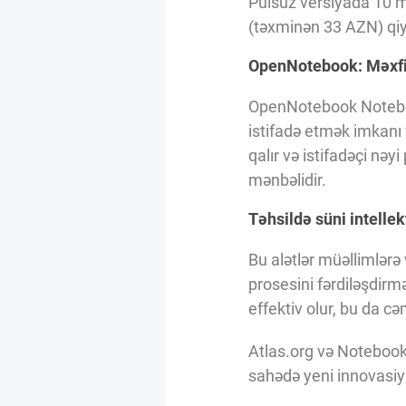
Pulsuz versiyada 10 m
(təxminən 33 AZN) qiy
OpenNotebook: Məxfi
OpenNotebook NotebookL
istifadə etmək imkanı 
qalır və istifadəçi nə
mənbəlidir.
Təhsildə süni intellek
Bu alətlər müəllimlərə
prosesini fərdiləşdirm
effektiv olur, bu da c
Atlas.org və NotebookL
sahədə yeni innovasiya