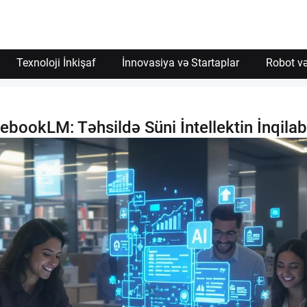
Texnoloji İnkişaf
İnnovasiya və Startaplar
Robot və
ebookLM: Təhsildə Süni İntellektin İnqilabi