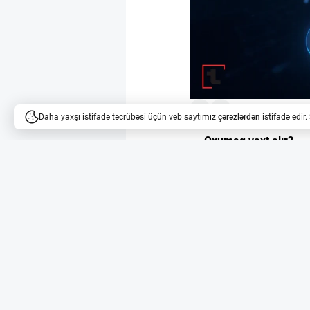
2
Daha yaxşı istifadə təcrübəsi üçün veb saytımız
çərəzlərdən
istifadə edir
Oxumaq vaxt alır?
Məqalələri dinləyə bilərsi
Rusiya texnoloji şir
Rusiya texnoloji şirk
üçün riyazi və proqram
qanunvericiliyin sadələ
ərazisində və yerli şirk
PETs və məlumatlar