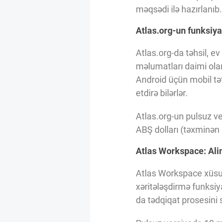
Innovasiya Bələdçisi
məqsədi ilə hazırlanıb.
Atlas.org-un funksiyal
Gələcəyin Təhlili
Atlas.org-da təhsil, ev
məlumatları daimi olara
Podkastlar
Android üçün mobil tət
etdirə bilərlər.
Atlas.org-un pulsuz v
ABŞ dolları (təxminən 
Atlas Workspace: Alim
Atlas Workspace xüsusi
xəritələşdirmə funksiya
da tədqiqat prosesini s