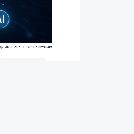
148
Bu gün, 15:30
Süni intellekt
umatların qorunması
şdırmaq məqsədilə
lı yalnız Rusiya