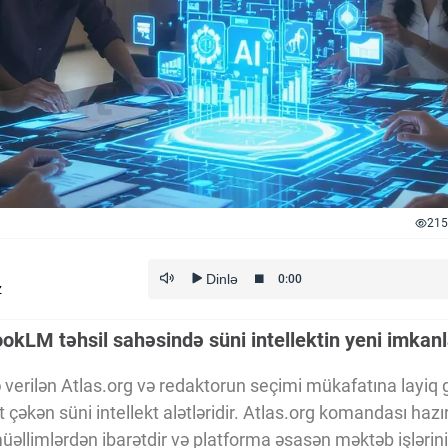
215
z
okLM təhsil sahəsində süni intellektin yeni imkanl
yə verilən Atlas.org və redaktorun seçimi mükafatına lay
 çəkən süni intellekt alətləridir. Atlas.org komandası hazır
əllimlərdən ibarətdir və platforma əsasən məktəb işləri