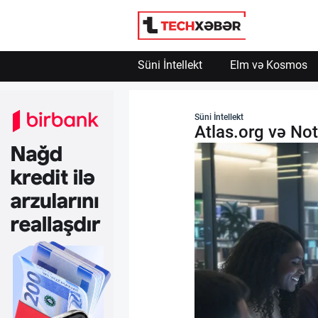
Süni İntellekt
Elm və Kosmos
Süni İntellekt
Süni İntellekt
Atlas.org və Not
Elm və Kosmos
Texnoloji İnkişaf
İnnovasiya və Startaplar
Robot və Cihazlar