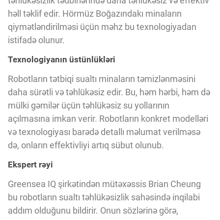
təhlükəsizlik tədbirlərində daha təhlükəsiz və effektiv
Innovasiya Bələdçisi
həll təklif edir. Hörmüz Boğazındakı minaların
qiymətləndirilməsi üçün məhz bu texnologiyadan
Gələcəyin Təhlili
istifadə olunur.
Texnologiyanın üstünlükləri
Podkastlar
Robotların tətbiqi sualtı minaların təmizlənməsini
daha sürətli və təhlükəsiz edir. Bu, həm hərbi, həm də
mülki gəmilər üçün təhlükəsiz su yollarının
açılmasına imkan verir. Robotların konkret modelləri
və texnologiyası barədə detallı məlumat verilməsə
də, onların effektivliyi artıq sübut olunub.
Ekspert rəyi
Greensea IQ şirkətindən mütəxəssis Brian Cheung
bu robotların sualtı təhlükəsizlik sahəsində inqilabi
addım olduğunu bildirir. Onun sözlərinə görə,