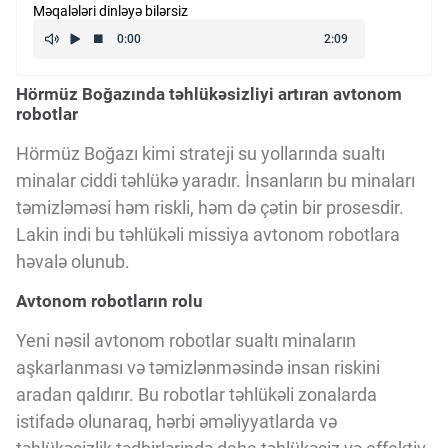
Məqalələri dinləyə bilərsiz
Kriptovalyuta
Hörmüz Boğazında təhlükəsizliyi artıran avtonom
ÇƏRƏZLƏR SİYASƏTİ
robotlar
Hörmüz Boğazı kimi strateji su yollarında sualtı
İSTIFADƏ ŞƏRTLƏRİ
minalar ciddi təhlükə yaradır. İnsanların bu minaları
təmizləməsi həm riskli, həm də çətin bir prosesdir.
Lakin indi bu təhlükəli missiya avtonom robotlara
MƏXFİLİK SİYASƏTİ
həvalə olunub.
Avtonom robotların rolu
Haqqımızda
Yeni nəsil avtonom robotlar sualtı minaların
aşkarlanması və təmizlənməsində insan riskini
Vizyoner Baxışı
aradan qaldırır. Bu robotlar təhlükəli zonalarda
istifadə olunaraq, hərbi əməliyyatlarda və