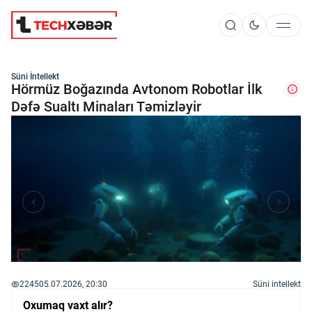
Süni İntellekt
Süni İntellekt
Hörmüz Boğazında Avtonom Robotlar İlk
Dəfə Sualtı Minaları Təmizləyir
Elm və Kosmos
Texnoloji İnkişaf
İnnovasiya və Startaplar
Robot və Cihazlar
2245
05.07.2026, 20:30
Süni intellekt
Oxumaq vaxt alır?