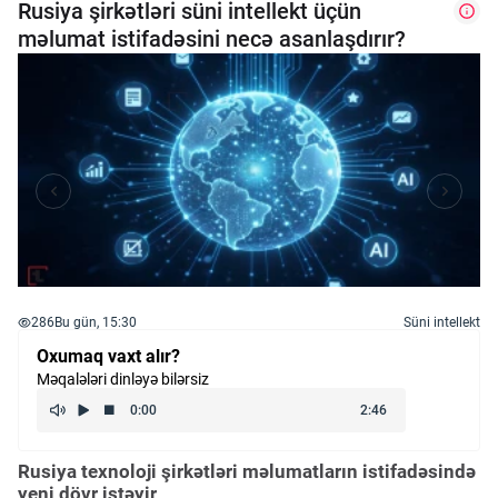
Rusiya şirkətləri süni intellekt üçün
məlumat istifadəsini necə asanlaşdırır?
286
Bu gün, 15:30
Süni intellekt
Oxumaq vaxt alır?
Məqalələri dinləyə bilərsiz
Rusiya texnoloji şirkətləri məlumatların istifadəsində
yeni dövr istəyir