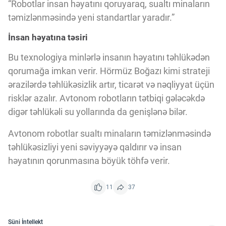
“Robotlar insan həyatını qoruyaraq, sualtı minaların
təmizlənməsində yeni standartlar yaradır.”
İnsan həyatına təsiri
Bu texnologiya minlərlə insanın həyatını təhlükədən
qorumağa imkan verir. Hörmüz Boğazı kimi strateji
ərazilərdə təhlükəsizlik artır, ticarət və nəqliyyat üçün
risklər azalır. Avtonom robotların tətbiqi gələcəkdə
digər təhlükəli su yollarında da genişlənə bilər.
Avtonom robotlar sualtı minaların təmizlənməsində
təhlükəsizliyi yeni səviyyəyə qaldırır və insan
həyatının qorunmasına böyük töhfə verir.
11
37
Süni İntellekt