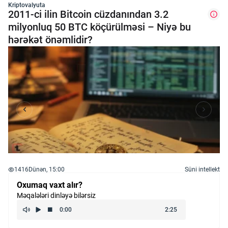
Kriptovalyuta
2011-ci ilin Bitcoin cüzdanından 3.2
milyonluq 50 BTC köçürülməsi – Niyə bu
hərəkət önəmlidir?
1416
Dünən, 15:00
Süni intellekt
Oxumaq vaxt alır?
Məqalələri dinləyə bilərsiz