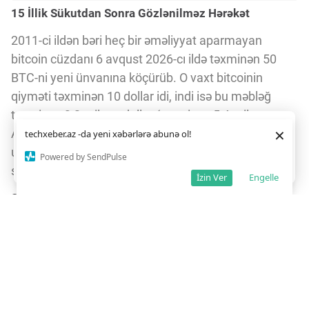
15 İllik Sükutdan Sonra Gözlənilməz Hərəkət
2011-ci ildən bəri heç bir əməliyyat aparmayan
bitcoin cüzdanı 6 avqust 2026-cı ildə təxminən 50
BTC-ni yeni ünvanına köçürüb. O vaxt bitcoinin
qiyməti təxminən 10 dollar idi, indi isə bu məbləğ
təxminən 3,2 milyon dollar (təxminən 5,4 milyon
Daha yaxşı istifadə təcrübəsi üçün veb saytımız
çərəzlərdən
×
AZN) dəyərindədir. Bu, kriptovalyuta dünyasında
techxeber.az -da yeni xəbərlərə abunə ol!
istifadə edir. Saytdan istifadəniz
çərəz siyasətimizə
razılığınız kimi qəbul olunur.
uzun müddət fəaliyyətsiz qalan aktivlərin necə
10
27
Powered by SendPulse
Razıyam
sürətlə dəyər qazandığını göstərir.
İzin Ver
Engelle
SegWit Ünvanına Keçid və Əlaqəli Platformalar
Köçürülən 50 BTC SegWit ünvanına göndərilib. Bu
ünvanlar "bc1" ilə başlayır və əməliyyatları daha
səmərəli və ucuz edir. Maraqlıdır ki, bu ünvan
FalconX ilə əlaqəli digər ünvanlara əvvəllər də bitcoin
göndərib. Bundan əlavə, həmin ünvan Nexo və Prime