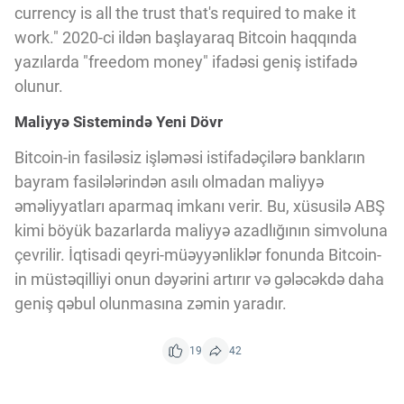
currency is all the trust that's required to make it
work." 2020-ci ildən başlayaraq Bitcoin haqqında
yazılarda "freedom money" ifadəsi geniş istifadə
olunur.
Maliyyə Sistemində Yeni Dövr
Bitcoin-in fasiləsiz işləməsi istifadəçilərə bankların
bayram fasilələrindən asılı olmadan maliyyə
əməliyyatları aparmaq imkanı verir. Bu, xüsusilə ABŞ
kimi böyük bazarlarda maliyyə azadlığının simvoluna
çevrilir. İqtisadi qeyri-müəyyənliklər fonunda Bitcoin-
in müstəqilliyi onun dəyərini artırır və gələcəkdə daha
geniş qəbul olunmasına zəmin yaradır.
19
42