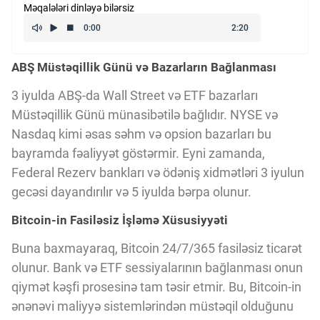
Məqalələri dinləyə bilərsiz
Kriptovalyuta
ABŞ Müstəqillik Günü və Bazarların Bağlanması
ÇƏRƏZLƏR SİYASƏTİ
3 iyulda ABŞ-da Wall Street və ETF bazarları
Müstəqillik Günü münasibətilə bağlıdır. NYSE və
İSTIFADƏ ŞƏRTLƏRİ
Nasdaq kimi əsas səhm və opsion bazarları bu
bayramda fəaliyyət göstərmir. Eyni zamanda,
MƏXFİLİK SİYASƏTİ
Federal Rezerv bankları və ödəniş xidmətləri 3 iyulun
gecəsi dayandırılır və 5 iyulda bərpa olunur.
Bitcoin-in Fasiləsiz İşləmə Xüsusiyyəti
Haqqımızda
Buna baxmayaraq, Bitcoin 24/7/365 fasiləsiz ticarət
olunur. Bank və ETF sessiyalarının bağlanması onun
Vizyoner Baxışı
qiymət kəşfi prosesinə tam təsir etmir. Bu, Bitcoin-in
ənənəvi maliyyə sistemlərindən müstəqil olduğunu