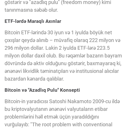
Innovasiya Bələdçisi
göstərir və "azadlıq pulu" (freedom money) kimi
tanınmasına səbəb olur.
ETF-lərdə Maraqlı Axınlar
Gələcəyin Təhlili
Bitcoin ETF-lərində 30 iyun və 1 iyulda böyük net
çıxışlar qeydə alınıb – müvafiq olaraq 222 milyon və
Podkastlar
296 milyon dollar. Lakin 2 iyulda ETF-lərə 223.5
milyon dollar daxil olub. Bu rəqəmlər bazarın bayram
dövründə də aktiv olduğunu göstərir, baxmayaraq ki,
ənənəvi likvidlik təminatçıları və institusional alıcılar
bazardan kənarda qalıblar.
Bitcoin və "Azadlıq Pulu" Konsepti
Bitcoin-in yaradıcısı Satoshi Nakamoto 2009-cu ildə
bu kriptovalyutanın ənənəvi valyutaların etibar
problemlərini həll etmək üçün yaradıldığını
vurğulayıb: "The root problem with conventional