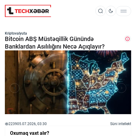
Süni İntellekt
Kriptovalyuta
Bitcoin ABŞ Müstəqillik Günündə
Banklardan Asılılığını Necə Açıqlayır?
Elm və Kosmos
Texnoloji İnkişaf
İnnovasiya və Startaplar
Robot və Cihazlar
2239
05.07.2026, 03:30
Süni intellekt
Oxumaq vaxt alır?