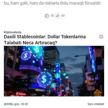
bu, həm gəlir, həm də risklərlə dolu maraqlı fürsətdir.
30
69
Kriptovalyuta
Daxili Stablecoinlər: Dollar Tokenlərinə
Tələbatı Necə Artıracaq?
99
Bu gün, 18:30
Süni intellekt