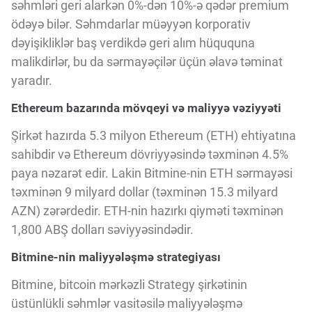
Innovasiya Bələdçisi
səhmləri geri alarkən 0%-dən 10%-ə qədər premium
ödəyə bilər. Səhmdarlar müəyyən korporativ
dəyişikliklər baş verdikdə geri alım hüququna
Gələcəyin Təhlili
malikdirlər, bu da sərmayəçilər üçün əlavə təminat
yaradır.
Podkastlar
Ethereum bazarında mövqeyi və maliyyə vəziyyəti
Şirkət hazırda 5.3 milyon Ethereum (ETH) ehtiyatına
sahibdir və Ethereum dövriyyəsində təxminən 4.5%
paya nəzarət edir. Lakin Bitmine-nin ETH sərmayəsi
təxminən 9 milyard dollar (təxminən 15.3 milyard
AZN) zərərdedir. ETH-nin hazırkı qiyməti təxminən
1,800 ABŞ dolları səviyyəsindədir.
Bitmine-nin maliyyələşmə strategiyası
Bitmine, bitcoin mərkəzli Strategy şirkətinin
üstünlükli səhmlər vasitəsilə maliyyələşmə