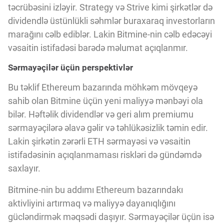
təcrübəsini izləyir. Strategy və Strive kimi şirkətlər də
dividendlə üstünlükli səhmlər buraxaraq investorların
marağını cəlb ediblər. Lakin Bitmine-nin cəlb edəcəyi
vəsaitin istifadəsi barədə məlumat açıqlanmır.
Sərmayəçilər üçün perspektivlər
Bu təklif Ethereum bazarında möhkəm mövqeyə
sahib olan Bitmine üçün yeni maliyyə mənbəyi ola
bilər. Həftəlik dividendlər və geri alım premiumu
sərmayəçilərə əlavə gəlir və təhlükəsizlik təmin edir.
Lakin şirkətin zərərli ETH sərmayəsi və vəsaitin
istifadəsinin açıqlanmaması riskləri də gündəmdə
saxlayır.
Bitmine-nin bu addımı Ethereum bazarındakı
aktivliyini artırmaq və maliyyə dayanıqlığını
gücləndirmək məqsədi daşıyır. Sərmayəçilər üçün isə