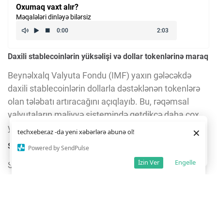
Oxumaq vaxt alır?
Məqalələri dinləyə bilərsiz
Daxili stablecoinlərin yüksəlişi və dollar tokenlərinə maraq
Beynəlxalq Valyuta Fondu (IMF) yaxın gələcəkdə
daxili stablecoinlərin dollarla dəstəklənən tokenlərə
olan tələbatı artıracağını açıqlayıb. Bu, rəqəmsal
valyutaların maliyyə sistemində getdikcə daha çox
yer tutduğunu göstərir.
Daha yaxşı istifadə təcrübəsi üçün veb saytımız
çərəzlərdən
×
techxeber.az -da yeni xəbərlərə abunə ol!
istifadə edir. Saytdan istifadəniz
çərəz siyasətimizə
razılığınız kimi qəbul olunur.
Stablecoinlər nədir və niyə önəmlidir?
2
Powered by SendPulse
Razıyam
İzin Ver
Engelle
Stablecoinlər, adətən, milli valyutalarla, xüsusən də
ABŞ dolları ilə dəstəklənən rəqəmsal tokenlərdir.
Onlar kriptovalyutaların volatilliyini azaltmaq və
ödəniş sistemlərini daha stabil etmək məqsədilə