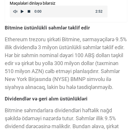
Məqalələri dinləyə bilərsiz
Kriptovalyuta
Bitmine üstünlükli səhmlər təklif edir
ÇƏRƏZLƏR SİYASƏTİ
Ethereum trezoru şirkəti Bitmine, sərmayəçilərə 9.5%
illik dividendlə 3 milyon üstünlükli səhmlər təklif edir.
İSTIFADƏ ŞƏRTLƏRİ
Hər bir səhmin nominal dəyəri 100 ABŞ dolları təşkil
edir və şirkət bu yolla 300 milyon dollar (təxminən
MƏXFİLİK SİYASƏTİ
510 milyon AZN) cəlb etməyi planlaşdırır. Səhmlər
New York Birjasında (NYSE) BMNP simvolu ilə
siyahıya alınacaq, lakin bu hələ təsdiqlənməyib.
Haqqımızda
Dividendlər və geri alım üstünlükləri
Bitmine səhmdarlara dividendləri həftəlik nağd
Vizyoner Baxışı
şəkildə ödəməyi nəzərdə tutur. Səhmlər illik 9.5%
dividend dərəcəsinə malikdir. Bundan əlavə, şirkət