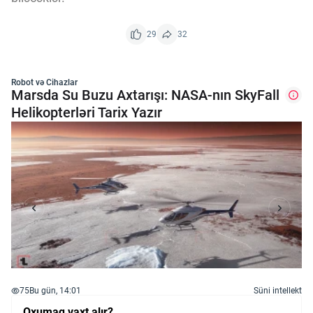
29
32
Robot və Cihazlar
Marsda Su Buzu Axtarışı: NASA-nın SkyFall
Helikopterləri Tarix Yazır
75
Bu gün, 14:01
Süni intellekt
Oxumaq vaxt alır?