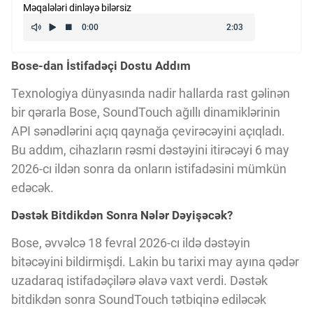
Məqalələri dinləyə bilərsiz
Kriptovalyuta
Bose-dan İstifadəçi Dostu Addım
ÇƏRƏZLƏR SİYASƏTİ
Texnologiya dünyasında nadir hallarda rast gəlinən
bir qərarla Bose, SoundTouch ağıllı dinamiklərinin
İSTIFADƏ ŞƏRTLƏRİ
API sənədlərini açıq qaynağa çevirəcəyini açıqladı.
Bu addım, cihazların rəsmi dəstəyini itirəcəyi 6 may
MƏXFİLİK SİYASƏTİ
2026-cı ildən sonra da onların istifadəsini mümkün
edəcək.
Dəstək Bitdikdən Sonra Nələr Dəyişəcək?
Haqqımızda
Bose, əvvəlcə 18 fevral 2026-cı ildə dəstəyin
bitəcəyini bildirmişdi. Lakin bu tarixi may ayına qədər
Vizyoner Baxışı
uzadaraq istifadəçilərə əlavə vaxt verdi. Dəstək
bitdikdən sonra SoundTouch tətbiqinə ediləcək