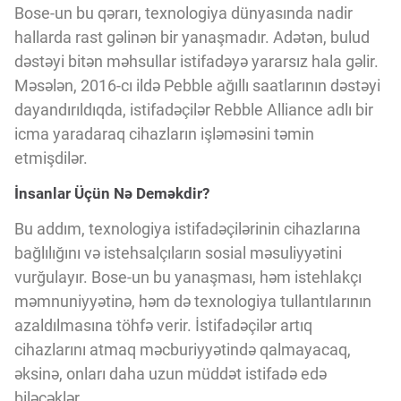
Bose-un bu qərarı, texnologiya dünyasında nadir
hallarda rast gəlinən bir yanaşmadır. Adətən, bulud
dəstəyi bitən məhsullar istifadəyə yararsız hala gəlir.
Məsələn, 2016-cı ildə Pebble ağıllı saatlarının dəstəyi
dayandırıldıqda, istifadəçilər Rebble Alliance adlı bir
icma yaradaraq cihazların işləməsini təmin
etmişdilər.
İnsanlar Üçün Nə Deməkdir?
Bu addım, texnologiya istifadəçilərinin cihazlarına
bağlılığını və istehsalçıların sosial məsuliyyətini
vurğulayır. Bose-un bu yanaşması, həm istehlakçı
məmnuniyyətinə, həm də texnologiya tullantılarının
azaldılmasına töhfə verir. İstifadəçilər artıq
cihazlarını atmaq məcburiyyətində qalmayacaq,
əksinə, onları daha uzun müddət istifadə edə
biləcəklər.