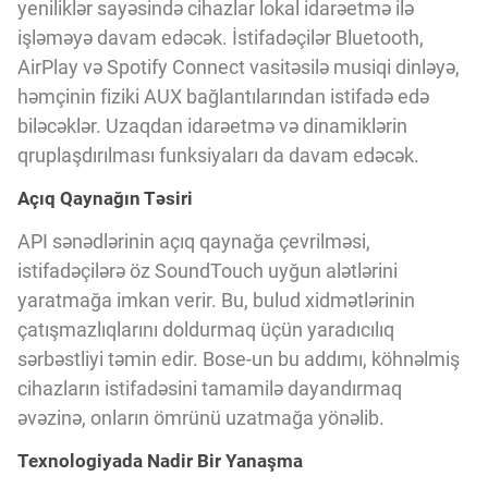
Innovasiya Bələdçisi
yeniliklər sayəsində cihazlar lokal idarəetmə ilə
işləməyə davam edəcək. İstifadəçilər Bluetooth,
AirPlay və Spotify Connect vasitəsilə musiqi dinləyə,
Gələcəyin Təhlili
həmçinin fiziki AUX bağlantılarından istifadə edə
biləcəklər. Uzaqdan idarəetmə və dinamiklərin
qruplaşdırılması funksiyaları da davam edəcək.
Podkastlar
Açıq Qaynağın Təsiri
API sənədlərinin açıq qaynağa çevrilməsi,
istifadəçilərə öz SoundTouch uyğun alətlərini
yaratmağa imkan verir. Bu, bulud xidmətlərinin
çatışmazlıqlarını doldurmaq üçün yaradıcılıq
sərbəstliyi təmin edir. Bose-un bu addımı, köhnəlmiş
cihazların istifadəsini tamamilə dayandırmaq
əvəzinə, onların ömrünü uzatmağa yönəlib.
Texnologiyada Nadir Bir Yanaşma