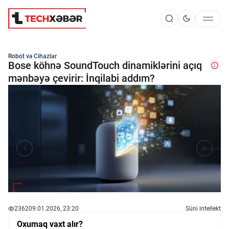
Süni İntellekt
Robot və Cihazlar
Bose köhnə SoundTouch dinamiklərini açıq
mənbəyə çevirir: İnqilabi addım?
Elm və Kosmos
Texnoloji İnkişaf
İnnovasiya və Startaplar
Robot və Cihazlar
2362
09.01.2026, 23:20
Süni intellekt
Oxumaq vaxt alır?