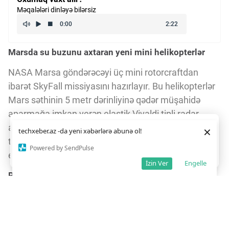
Məqalələri dinləyə bilərsiz
Marsda su buzunu axtaran yeni mini helikopterlər
NASA Marsa göndərəcəyi üç mini rotorcraftdan
ibarət SkyFall missiyasını hazırlayır. Bu helikopterlər
Mars səthinin 5 metr dərinliyinə qədər müşahidə
aparmağa imkan verən elastik Vivaldi tipli radar
antenaları ilə təchiz olunub. Bu antenalar Mars
Daha yaxşı istifadə təcrübəsi üçün veb saytımız
çərəzlərdən
×
techxeber.az -da yeni xəbərlərə abunə ol!
istifadə edir. Saytdan istifadəniz
çərəz siyasətimizə
torpağının altında su buzunu tapmaq üçün istifadə
razılığınız kimi qəbul olunur.
3
2
Powered by SendPulse
ediləcək.
Razıyam
İzin Ver
Engelle
Radar antenalarının unikal dizaynı
SkyFall helikopterlərinin radar antenaları kiçik paltar
kimi görünür, 142 qram ağırlığında və polyester ilə
Vectran qatları ilə örtülüb. Vectran materialı əvvəllər