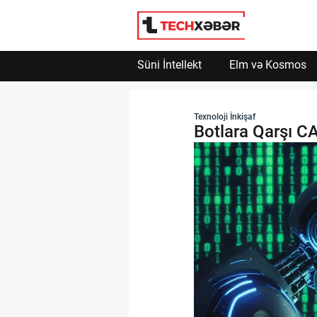
Süni İntellekt
Elm və Kosmos
Süni İntellekt
Texnoloji İnkişaf
Botlara Qarşı C
Elm və Kosmos
Texnoloji İnkişaf
İnnovasiya və Startaplar
Robot və Cihazlar