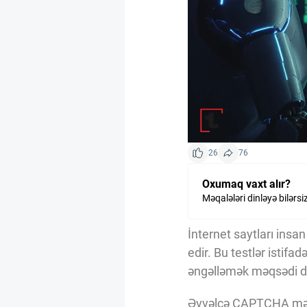
Kriptovalyuta
ÇƏRƏZLƏR SİYASƏTİ
İSTIFADƏ ŞƏRTLƏRİ
26
76
MƏXFİLİK SİYASƏTİ
Oxumaq vaxt alır?
Məqalələri dinləyə bilərsi
Haqqımızda
İnternet saytları insa
edir. Bu testlər istif
Vizyoner Baxışı
əngəlləmək məqsədi da
Əvvəlcə CAPTCHA mətni