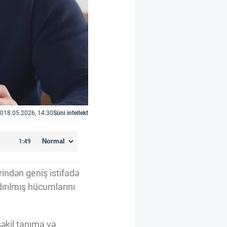
0
18.05.2026, 14:30
Süni intellekt
indən geniş istifadə
dırılmış hücumlarını
əkil tanıma və