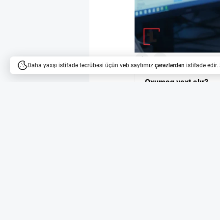
3
3
Daha yaxşı istifadə təcrübəsi üçün veb saytımız
çərəzlərdən
istifadə edir
Oxumaq vaxt alır?
Məqalələri dinləyə bilərsi
Wintermute ABŞ-da 
Wintermute rəqəmsal a
tərəfindən broker-deal
ticarət aparmasına, h
fəaliyyət göstərməsinə
Gündəlik 10 milyard