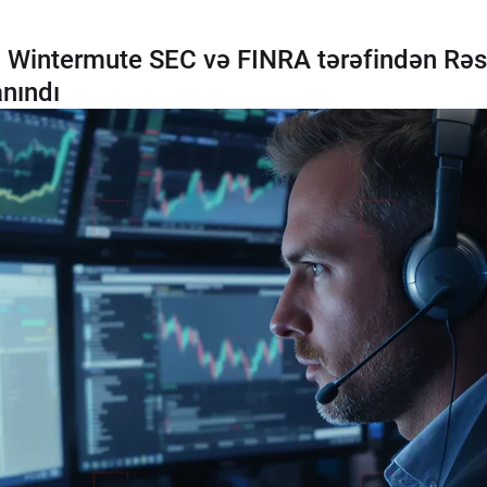
: Wintermute SEC və FINRA tərəfindən Rəs
anındı