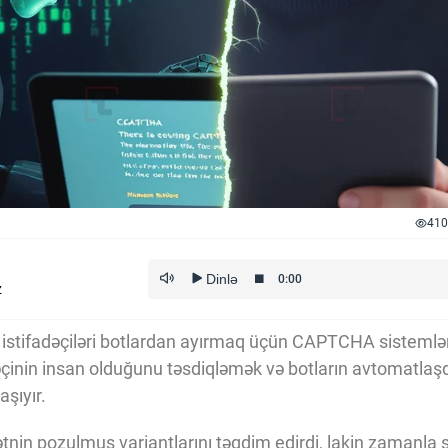
410
z
n istifadəçiləri botlardan ayırmaq üçün CAPTCHA sistemlər
adəçinin insan olduğunu təsdiqləmək və botların avtomatlaş
şıyır.
n pozulmuş variantlarını təqdim edirdi, lakin zamanla ş