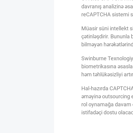
Innovasiya Bələdçisi
davranış analizinə əs
reCAPTCHA sistemi siçan
Gələcəyin Təhlili
Müasir süni intellekt s
çətinləşdirir. Bununla
bilməyən hərəkətlərin
Podkastlar
Swinburne Texnologiya
biometrikasına əsaslan
həm təhlükəsizliyi art
Hal-hazırda CAPTCHA te
əməyinə outsourcing ed
rol oynamağa davam edi
istifadəçi dostu olaca