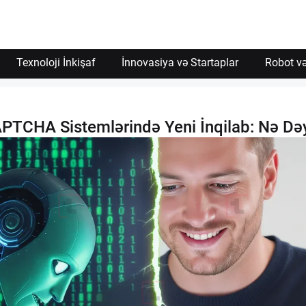
Texnoloji İnkişaf
İnnovasiya və Startaplar
Robot və
APTCHA Sistemlərində Yeni İnqilab: Nə Dəy