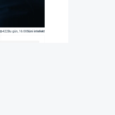
422
Bu gün, 16:00
Süni intellekt
aq ABŞ-da SEC və FINRA
 və opsionları ilə
bazar yaradıcısı kimi