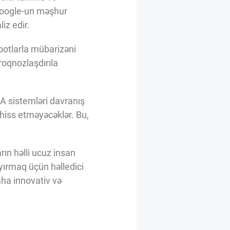
 Google-un məşhur
iz edir.
 botlarla mübarizəni
roqnozlaşdırıla
A sistemləri davranış
 hiss etməyəcəklər. Bu,
ın həlli ucuz insan
ayırmaq üçün həlledici
aha innovativ və