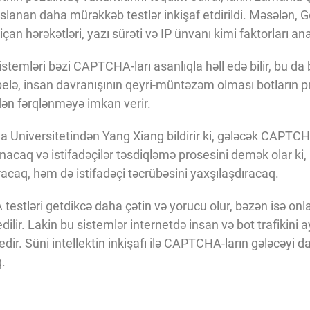
aslanan daha mürəkkəb testlər inkişaf etdirildi. Məsələn,
 hərəkətləri, yazı sürəti və IP ünvanı kimi faktorları anal
istemləri bəzi CAPTCHA-ları asanlıqla həll edə bilir, bu da
 belə, insan davranışının qeyri-müntəzəm olması botların p
dən fərqlənməyə imkan verir.
 Universitetindən Yang Xiang bildirir ki, gələcək CAPTCH
acaq və istifadəçilər təsdiqləmə prosesini demək olar ki,
ıracaq, həm də istifadəçi təcrübəsini yaxşılaşdıracaq.
stləri getdikcə daha çətin və yorucu olur, bəzən isə onlar
ilir. Lakin bu sistemlər internetdə insan və bot trafikini 
r. Süni intellektin inkişafı ilə CAPTCHA-ların gələcəyi d
q.