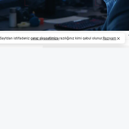
. Saytdan istifadəniz
çərəz siyasətimizə
razılığınız kimi qəbul olunur.
Razıyam
z
rəsmi broker-dealer statusu qazandı
ktivlər sahəsində fəaliyyət göstərən aparıcı şirkət olar
er kimi qeydiyyatdan keçib. Bu addım şirkətin ABŞ səhmləri
əmçinin New York Stock Exchange və Nasdaq birjalarında 
 imkan verir.
 dollarlıq ticarət həcmi və geniş bazar şəbəkəsi