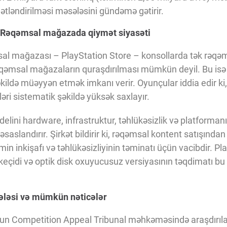
tləndirilməsi məsələsini gündəmə gətirir.
: Rəqəmsal mağazada qiymət siyasəti
al mağazası – PlayStation Store – konsollarda tək rəqəm
 rəqəmsal mağazaların quraşdırılması mümkün deyil. Bu isə
əkildə müəyyən etmək imkanı verir. Oyunçular iddia edir k
əri sistematik şəkildə yüksək saxlayır.
lini hardware, infrastruktur, təhlükəsizlik və platformanın
əsaslandırır. Şirkət bildirir ki, rəqəmsal kontent satışında
in inkişafı və təhlükəsizliyinin təminatı üçün vacibdir. Pl
eçidi və optik disk oxuyucusuz versiyasının təqdimatı bu 
ələsi və mümkün nəticələr
nun Competition Appeal Tribunal məhkəməsində araşdırılac