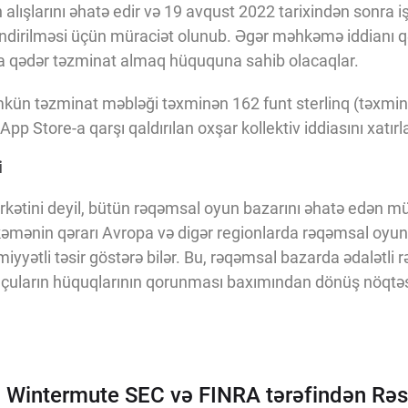
alışlarını əhatə edir və 19 avqust 2022 tarixindən sonra iş
ləndirilməsi üçün müraciət olunub. Əgər məhkəmə iddianı q
ına qədər təzminat almaq hüququna sahib olacaqlar.
n təzminat məbləği təxminən 162 funt sterlinq (təxminə
App Store-a qarşı qaldırılan oxşar kollektiv iddiasını xatırla
i
şirkətini deyil, bütün rəqəmsal oyun bazarını əhatə edən
əmənin qərarı Avropa və digər regionlarda rəqəmsal oyun
iyyətli təsir göstərə bilər. Bu, rəqəmsal bazarda ədalətli 
uların hüquqlarının qorunması baxımından dönüş nöqtəsi 
: Wintermute SEC və FINRA tərəfindən Rəs