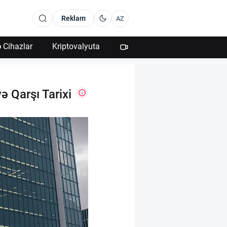
Reklam
AZ
 Cihazlar
Kriptovalyuta
 Qarşı Tarixi