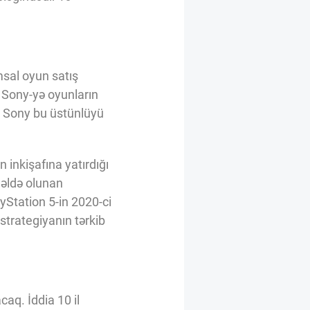
sal oyun satış
 Sony-yə oyunların
i, Sony bu üstünlüyü
 inkişafına yatırdığı
n əldə olunan
ayStation 5-in 2020-ci
strategiyanın tərkib
aq. İddia 10 il