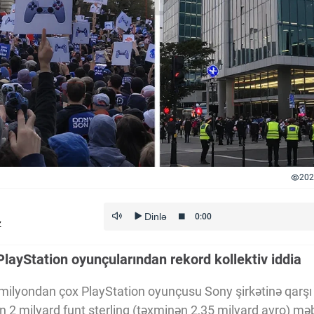
202
z
layStation oyunçularından rekord kollektiv iddia
milyondan çox PlayStation oyunçusu Sony şirkətinə qarşı k
ən 2 milyard funt sterlinq (təxminən 2,35 milyard avro) mə