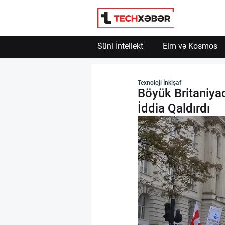
Süni İntellekt
Elm və Kosmos
Süni İntellekt
Texnoloji İnkişaf
Böyük Britaniya
Elm və Kosmos
İddia Qaldırdı
Texnoloji İnkişaf
İnnovasiya və Startaplar
Robot və Cihazlar