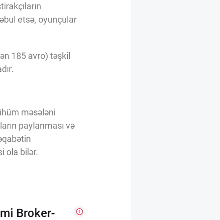
tirakçıların
əbul etsə, oyunçular
n 185 avro) təşkil
dır.
 mühüm məsələni
ların paylanması və
rəqabətin
ola bilər.
mi Broker-