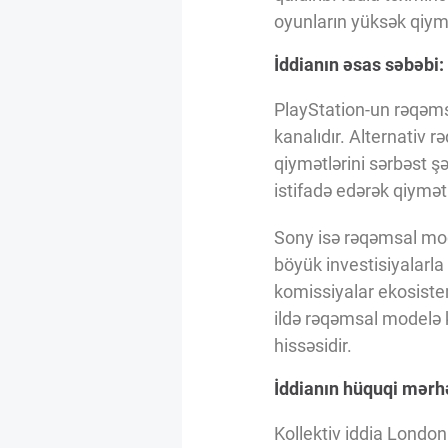
Innovasiya Bələdçisi
oyunların yüksək qiymə
İddianın əsas səbəbi
Gələcəyin Təhlili
PlayStation-un rəqəms
kanalıdır. Alternativ
Podkastlar
qiymətlərini sərbəst ş
istifadə edərək qiymətl
Sony isə rəqəmsal mode
böyük investisiyalarla 
komissiyalar ekosistem
ildə rəqəmsal modelə k
hissəsidir.
İddianın hüquqi mərh
Kollektiv iddia Londo