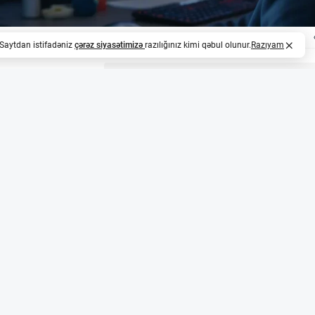
. Saytdan istifadəniz
çərəz siyasətimizə
razılığınız kimi qəbul olunur.
Razıyam
z
rəsmi broker-dealer statusu qazandı
ktivlər sahəsində fəaliyyət göstərən aparıcı şirkət olar
er kimi qeydiyyatdan keçib. Bu addım şirkətin ABŞ səhmləri
əmçinin New York Stock Exchange və Nasdaq birjalarında 
 imkan verir.
 dollarlıq ticarət həcmi və geniş bazar şəbəkəsi
an çox mərkəzləşdirilmiş və mərkəzləşdirilməmiş bazarda f
lardan çox ticarət həcmi idarə edir. Şirkət ETF-lərə likvidl
 yarada və ləğv edə bilir.