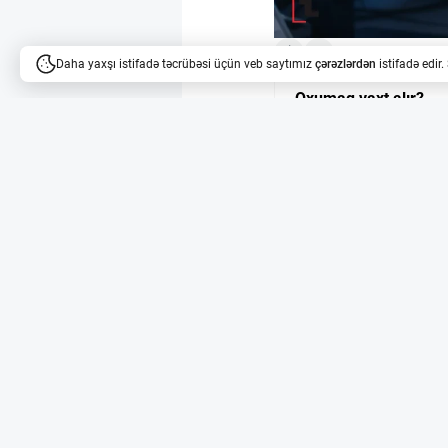
3
Daha yaxşı istifadə təcrübəsi üçün veb saytımız
çərəzlərdən
istifadə edir
Oxumaq vaxt alır?
Məqalələri dinləyə bilərsi
Wintermute ABŞ-da 
Wintermute rəqəmsal a
tərəfindən broker-deal
ticarət aparmasına, h
fəaliyyət göstərməsinə
Gündəlik 10 milyard
Wintermute artıq 60-d
gündəlik 10 milyard dol
bloklarda ETF paylarını