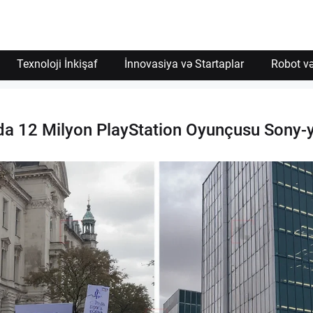
Texnoloji İnkişaf
İnnovasiya və Startaplar
Robot və
da 12 Milyon PlayStation Oyunçusu Sony-yə