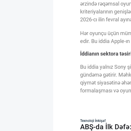
ərzində rəqəmsal oyun 
kriteriyalarının geniş
2026-cı ilin fevral ay
Hər oyunçu üçün mümkü
edir. Bu iddia Apple-ın 
İddianın sektora təsir
Bu iddia yalnız Sony 
gündəmə gətirir. Məhk
qiymət siyasətinə əhəm
formalaşması və oyunç
Texnoloji İnkişaf
ABŞ-da İlk Dəfə