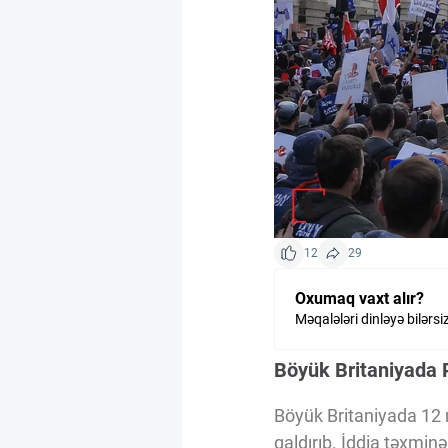
Kriptovalyuta
ÇƏRƏZLƏR SİYASƏTİ
İSTIFADƏ ŞƏRTLƏRİ
MƏXFİLİK SİYASƏTİ
12
29
Oxumaq vaxt alır?
Haqqımızda
Məqalələri dinləyə bilərsi
Böyük Britaniyada P
Vizyoner Baxışı
Böyük Britaniyada 12 
qaldırıb. İddia təxmin