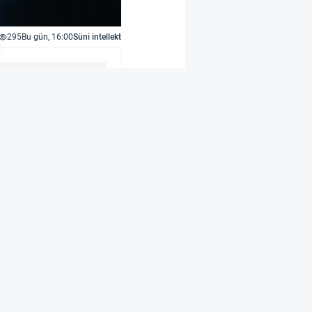
295
Bu gün, 16:00
Süni intellekt
aq ABŞ-da SEC və FINRA
 və opsionları ilə
bazar yaradıcısı kimi
əaliyyət göstərir və
ik təmin edir, böyük