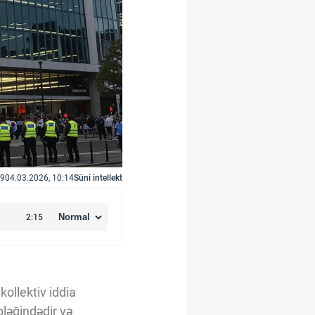
9
04.03.2026, 10:14
Süni intellekt
ollektiv iddia
bləğindədir və