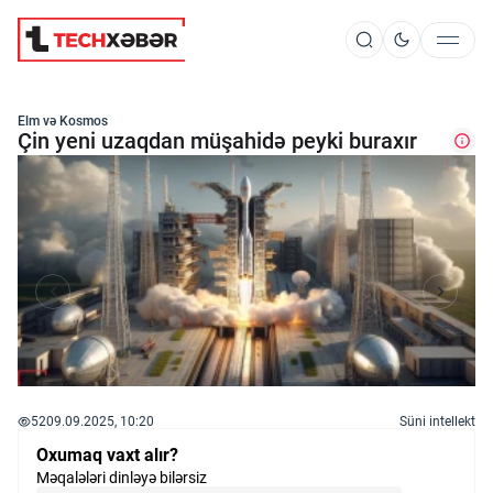
Süni İntellekt
Elm və Kosmos
Çin yeni uzaqdan müşahidə peyki buraxır
Elm və Kosmos
Texnoloji İnkişaf
İnnovasiya və Startaplar
52
09.09.2025, 10:20
Süni intellekt
Robot və Cihazlar
Oxumaq vaxt alır?
Məqalələri dinləyə bilərsiz