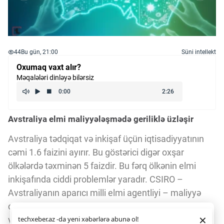
44
Bu gün, 21:00
Süni intellekt
Oxumaq vaxt alır?
Məqalələri dinləyə bilərsiz
Avstraliya elmi maliyyələşmədə geriliklə üzləşir
Avstraliya tədqiqat və inkişaf üçün iqtisadiyyatının
cəmi 1.6 faizini ayırır. Bu göstərici digər oxşar
ölkələrdə təxminən 5 faizdir. Bu fərq ölkənin elmi
inkişafında ciddi problemlər yaradır. CSIRO –
Avstraliyanın aparıcı milli elmi agentliyi – maliyyə
çatışmazlığını aradan qaldırmaq üçün xeyriyyəçilər
Daha yaxşı istifadə təcrübəsi üçün veb saytımız
çərəzlərdən
×
və bizneslərlə əməkdaşlıq axtarır.
techxeber.az -da yeni xəbərlərə abunə ol!
istifadə edir. Saytdan istifadəniz
çərəz siyasətimizə