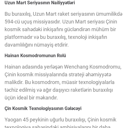
Innovasiya Bələdçisi
Uzun Mart Seriyasının Nailiyyətləri
Bu buraxılış, Uzun Mart raket seriyasının ümumilikdə
594-cü uçuş missiyasıdır. Uzun Mart seriyası Çinin
Gələcəyin Təhlili
kosmik sahədəki inkişafını gücləndirən mühüm bir
platformadır və bu buraxılış, texnoloji inkişafın
Podkastlar
davamlılığını nümayiş etdirir.
Hainan Kosmodromunun Rolü
Hainan adasında yerləşən Wenchang Kosmodromu,
Çinin kosmik missiyalarında strateji əhəmiyyətə
malikdir. Bu kosmodrom, müasir texnologiyalarla
təchiz edilmiş və ağır daşıyıcı raketlərin buraxılışı
üçün ideal bir məkandır.
Çin Kosmik Texnologiyasının Gələcəyi
Yaogan 45 peykinin uğurlu buraxılışı, Çinin kosmik
texnologiya sahəsindəki ambisiyalarını bir daha