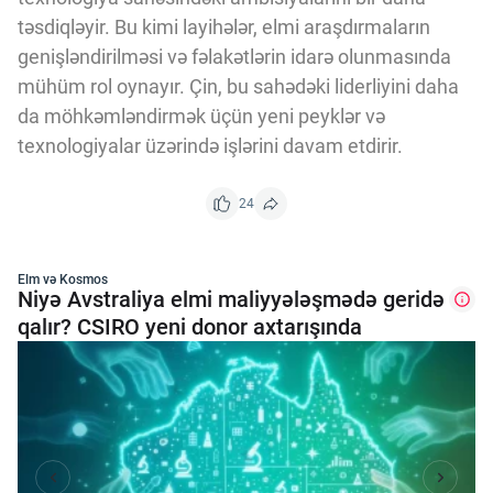
təsdiqləyir. Bu kimi layihələr, elmi araşdırmaların
genişləndirilməsi və fəlakətlərin idarə olunmasında
mühüm rol oynayır. Çin, bu sahədəki liderliyini daha
da möhkəmləndirmək üçün yeni peyklər və
texnologiyalar üzərində işlərini davam etdirir.
24
Elm və Kosmos
Niyə Avstraliya elmi maliyyələşmədə geridə
qalır? CSIRO yeni donor axtarışında