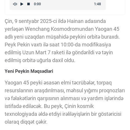
Kriptovalyuta
Çin, 9 sentyabr 2025-ci ildə Hainan adasında
ÇƏRƏZLƏR SİYASƏTİ
yerləşən Wenchang Kosmodromundan Yaogan 45
adlı yeni uzaqdan müşahidə peykini orbitə buraxdı.
Peyk Pekin vaxtı ilə saat 10:00-da modifikasiya
İSTIFADƏ ŞƏRTLƏRİ
edilmiş Uzun Mart 7 raketi ilə göndərildi və təyin
edilmiş orbitə uğurla daxil oldu.
MƏXFİLİK SİYASƏTİ
Yeni Peykin Məqsədləri
Yaogan 45 peyki əsasən elmi təcrübələr, torpaq
Haqqımızda
resurslarının araşdırılması, məhsul yığımı proqnozları
və fəlakətlərin qarşısının alınması və yardım işlərində
istifadə ediləcək. Bu peyk, Çinin kosmik
Vizyoner Baxışı
texnologiyada əldə etdiyi irəliləyişlərin bir göstəricisi
olaraq diqqət çəkir.