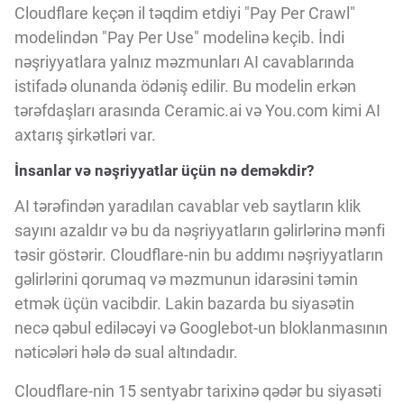
Cloudflare keçən il təqdim etdiyi "Pay Per Crawl"
modelindən "Pay Per Use" modelinə keçib. İndi
nəşriyyatlara yalnız məzmunları AI cavablarında
istifadə olunanda ödəniş edilir. Bu modelin erkən
tərəfdaşları arasında Ceramic.ai və You.com kimi AI
axtarış şirkətləri var.
İnsanlar və nəşriyyatlar üçün nə deməkdir?
AI tərəfindən yaradılan cavablar veb saytların klik
sayını azaldır və bu da nəşriyyatların gəlirlərinə mənfi
təsir göstərir. Cloudflare-nin bu addımı nəşriyyatların
gəlirlərini qorumaq və məzmunun idarəsini təmin
etmək üçün vacibdir. Lakin bazarda bu siyasətin
necə qəbul ediləcəyi və Googlebot-un bloklanmasının
nəticələri hələ də sual altındadır.
Cloudflare-nin 15 sentyabr tarixinə qədər bu siyasəti