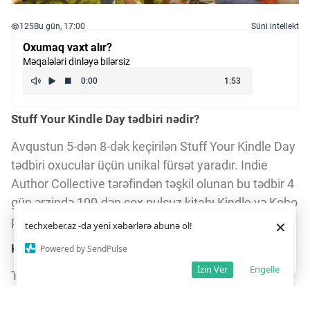
125
Bu gün, 17:00
Süni intellekt
Oxumaq vaxt alır?
Məqalələri dinləyə bilərsiz
Stuff Your Kindle Day tədbiri nədir?
Avqustun 5-dən 8-dək keçirilən Stuff Your Kindle Day
tədbiri oxucular üçün unikal fürsət yaradır. Indie
Author Collective tərəfindən təşkil olunan bu tədbir 4
gün ərzində 100-dən çox pulsuz kitabı Kindle və Kobo
platformalarında təqdim edir.
Daha yaxşı istifadə təcrübəsi üçün veb saytımız
çərəzlərdən
×
techxeber.az -da yeni xəbərlərə abunə ol!
istifadə edir. Saytdan istifadəniz
çərəz siyasətimizə
razılığınız kimi qəbul olunur.
3
1
Kitabların zəngin janr seçimi
Powered by SendPulse
Razıyam
İzin Ver
Engelle
Tədbir çərçivəsində 30-dan çox janr mövcuddur.
Fantaziya, triller, romantika, gotika və erotika kimi