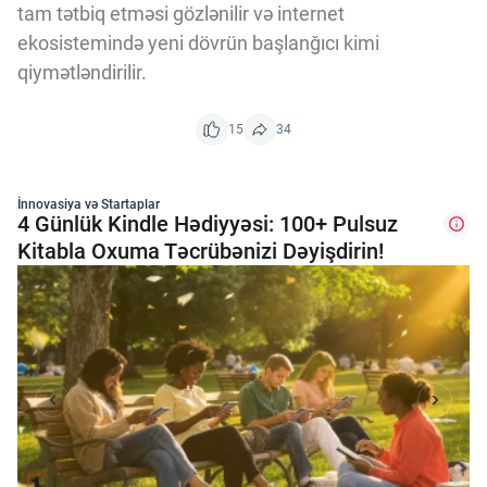
tam tətbiq etməsi gözlənilir və internet
ekosistemində yeni dövrün başlanğıcı kimi
qiymətləndirilir.
15
34
İnnovasiya və Startaplar
4 Günlük Kindle Hədiyyəsi: 100+ Pulsuz
Kitabla Oxuma Təcrübənizi Dəyişdirin!