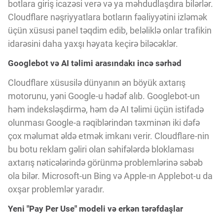
Innovasiya Bələdçisi
botlara giriş icazəsi verə və ya məhdudlaşdıra bilərlər.
Cloudflare nəşriyyatlara botların fəaliyyətini izləmək
üçün xüsusi panel təqdim edib, beləliklə onlar trafikin
Gələcəyin Təhlili
idarəsini daha yaxşı həyata keçirə biləcəklər.
Googlebot və AI təlimi arasındakı incə sərhəd
Podkastlar
Cloudflare xüsusilə dünyanın ən böyük axtarış
motorunu, yəni Google-u hədəf alıb. Googlebot-un
həm indeksləşdirmə, həm də AI təlimi üçün istifadə
olunması Google-a rəqiblərindən təxminən iki dəfə
çox məlumat əldə etmək imkanı verir. Cloudflare-nin
bu botu reklam gəliri olan səhifələrdə bloklaması
axtarış nəticələrində görünmə problemlərinə səbəb
ola bilər. Microsoft-un Bing və Apple-ın Applebot-u da
oxşar problemlər yaradır.
Yeni "Pay Per Use" modeli və erkən tərəfdaşlar