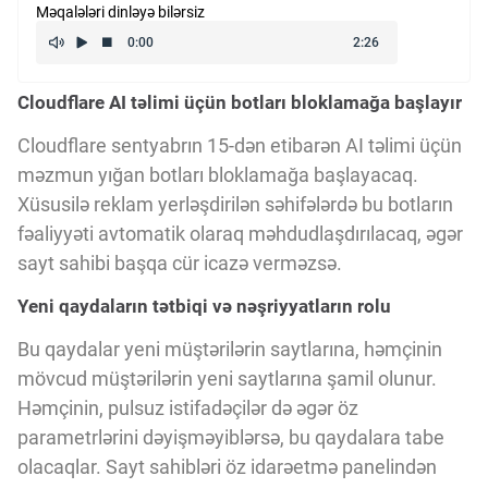
Məqalələri dinləyə bilərsiz
Kriptovalyuta
Cloudflare AI təlimi üçün botları bloklamağa başlayır
ÇƏRƏZLƏR SİYASƏTİ
Cloudflare sentyabrın 15-dən etibarən AI təlimi üçün
məzmun yığan botları bloklamağa başlayacaq.
İSTIFADƏ ŞƏRTLƏRİ
Xüsusilə reklam yerləşdirilən səhifələrdə bu botların
fəaliyyəti avtomatik olaraq məhdudlaşdırılacaq, əgər
MƏXFİLİK SİYASƏTİ
sayt sahibi başqa cür icazə verməzsə.
Yeni qaydaların tətbiqi və nəşriyyatların rolu
Haqqımızda
Bu qaydalar yeni müştərilərin saytlarına, həmçinin
mövcud müştərilərin yeni saytlarına şamil olunur.
Həmçinin, pulsuz istifadəçilər də əgər öz
Vizyoner Baxışı
parametrlərini dəyişməyiblərsə, bu qaydalara tabe
olacaqlar. Sayt sahibləri öz idarəetmə panelindən