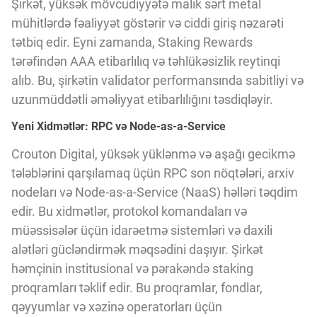
Şirkət, yüksək mövcudiyyətə malik sərt metal
Innovasiya Bələdçisi
mühitlərdə fəaliyyət göstərir və ciddi giriş nəzarəti
tətbiq edir. Eyni zamanda, Staking Rewards
Gələcəyin Təhlili
tərəfindən AAA etibarlılıq və təhlükəsizlik reytinqi
alıb. Bu, şirkətin validator performansında sabitliyi və
uzunmüddətli əməliyyat etibarlılığını təsdiqləyir.
Podkastlar
Yeni Xidmətlər: RPC və Node-as-a-Service
Crouton Digital, yüksək yüklənmə və aşağı gecikmə
tələblərini qarşılamaq üçün RPC son nöqtələri, arxiv
nodeları və Node-as-a-Service (NaaS) həlləri təqdim
edir. Bu xidmətlər, protokol komandaları və
müəssisələr üçün idarəetmə sistemləri və daxili
alətləri gücləndirmək məqsədini daşıyır. Şirkət
həmçinin institusional və pərakəndə staking
proqramları təklif edir. Bu proqramlar, fondlar,
qəyyumlar və xəzinə operatorları üçün