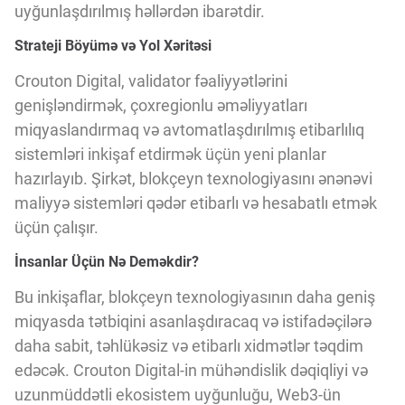
uyğunlaşdırılmış həllərdən ibarətdir.
Strateji Böyümə və Yol Xəritəsi
Crouton Digital, validator fəaliyyətlərini
genişləndirmək, çoxregionlu əməliyyatları
miqyaslandırmaq və avtomatlaşdırılmış etibarlılıq
sistemləri inkişaf etdirmək üçün yeni planlar
hazırlayıb. Şirkət, blokçeyn texnologiyasını ənənəvi
maliyyə sistemləri qədər etibarlı və hesabatlı etmək
üçün çalışır.
İnsanlar Üçün Nə Deməkdir?
Bu inkişaflar, blokçeyn texnologiyasının daha geniş
miqyasda tətbiqini asanlaşdıracaq və istifadəçilərə
daha sabit, təhlükəsiz və etibarlı xidmətlər təqdim
edəcək. Crouton Digital-in mühəndislik dəqiqliyi və
uzunmüddətli ekosistem uyğunluğu, Web3-ün