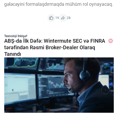
gələcəyini formalaşdırmaqda mühüm rol oynayacaq.
19
28
Texnoloji İnkişaf
ABŞ-da İlk Dəfə: Wintermute SEC və FINRA
tərəfindən Rəsmi Broker-Dealer Olaraq
Tanındı