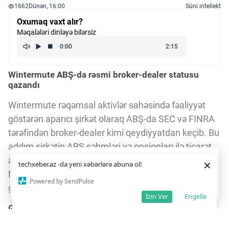
1662
Dünən, 16:00
Süni intellekt
Oxumaq vaxt alır?
Məqalələri dinləyə bilərsiz
Wintermute ABŞ-da rəsmi broker-dealer statusu
qazandı
Wintermute rəqəmsal aktivlər sahəsində fəaliyyət
göstərən aparıcı şirkət olaraq ABŞ-da SEC və FINRA
tərəfindən broker-dealer kimi qeydiyyatdan keçib. Bu
addım şirkətin ABŞ səhmləri və opsionları ilə ticarət
aparmasına, həmçinin New York Stock Exchange və
Daha yaxşı istifadə təcrübəsi üçün veb saytımız
çərəzlərdən
×
techxeber.az -da yeni xəbərlərə abunə ol!
istifadə edir. Saytdan istifadəniz
çərəz siyasətimizə
Nasdaq birjalarında bazar yaradıcısı kimi fəaliyyət
razılığınız kimi qəbul olunur.
8
18
Powered by SendPulse
göstərməsinə imkan verir.
Razıyam
İzin Ver
Engelle
Gündəlik 10 milyard dollarlıq ticarət həcmi və geniş
bazar şəbəkəsi