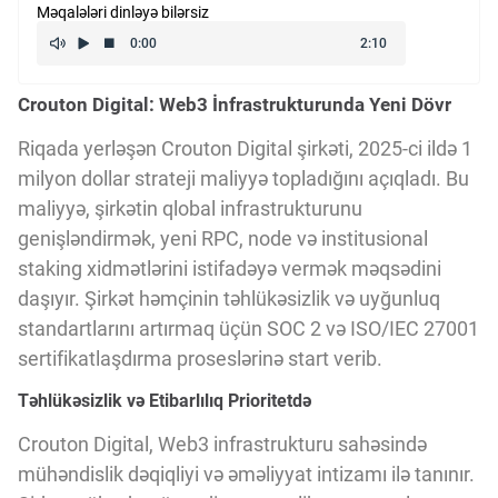
Məqalələri dinləyə bilərsiz
Kriptovalyuta
Crouton Digital: Web3 İnfrastrukturunda Yeni Dövr
ÇƏRƏZLƏR SİYASƏTİ
Riqada yerləşən Crouton Digital şirkəti, 2025-ci ildə 1
milyon dollar strateji maliyyə topladığını açıqladı. Bu
İSTIFADƏ ŞƏRTLƏRİ
maliyyə, şirkətin qlobal infrastrukturunu
genişləndirmək, yeni RPC, node və institusional
MƏXFİLİK SİYASƏTİ
staking xidmətlərini istifadəyə vermək məqsədini
daşıyır. Şirkət həmçinin təhlükəsizlik və uyğunluq
standartlarını artırmaq üçün SOC 2 və ISO/IEC 27001
Haqqımızda
sertifikatlaşdırma proseslərinə start verib.
Təhlükəsizlik və Etibarlılıq Prioritetdə
Vizyoner Baxışı
Crouton Digital, Web3 infrastrukturu sahəsində
mühəndislik dəqiqliyi və əməliyyat intizamı ilə tanınır.