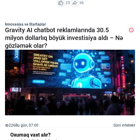
25
36
İnnovasiya və Startaplar
Gravity AI chatbot reklamlarında 30.5
milyon dollarlıq böyük investisiya aldı – Nə
gözləmək olar?
226
Bu gün, 07:00
Süni intellekt
Oxumaq vaxt alır?