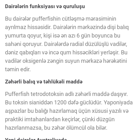
Innovasiya Bələdçisi
Dairələrin funksiyası və quruluşu
Bu dairələr pufferfishin cütləşmə mərasiminin
Gələcəyin Təhlili
ayrılmaz hissəsidir. Dairələrin mərkəzində dişi balıq
yumurta qoyur, kişi isə ən azı 6 gün boyunca bu
sahəni qoruyur. Dairələrdə radial düzülüşlü vadilər,
Podkastlar
dəniz qabıqları və incə qum hissəcikləri yerləşir. Bu
vadilər oksigenlə zəngin suyun mərkəzə hərəkətini
təmin edir.
Zəhərli balıq və təhlükəli maddə
Pufferfish tetrodotoksin adlı zəhərli maddə daşıyır.
Bu toksin sianiddən 1200 dəfə güclüdür. Yaponiyada
aşpazlar bu balığı hazırlamaq üçün xüsusi yazılı və
praktiki imtahanlardan keçirlər, çünki düzgün
hazırlanmazsa, bu zəhər ölümcül ola bilər.