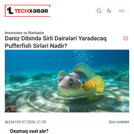
Süni İntellekt
İnnovasiya və Startaplar
Dəniz Dibində Sirli Dairələri Yaradacaq
Pufferfish Sirləri Nədir?
Elm və Kosmos
Texnoloji İnkişaf
İnnovasiya və Startaplar
Robot və Cihazlar
2361
03.07.2026, 21:30
Süni intellekt
Oxumaq vaxt alır?