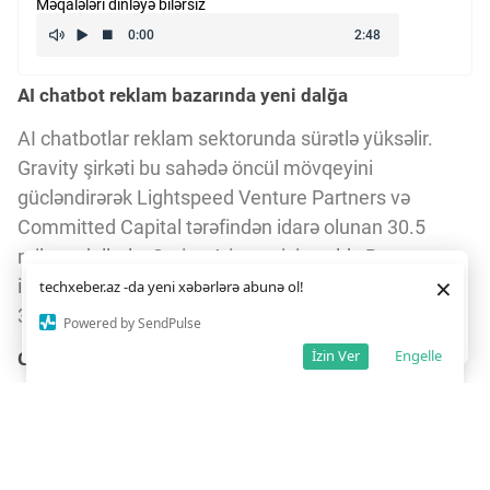
Məqalələri dinləyə bilərsiz
AI chatbot reklam bazarında yeni dalğa
AI chatbotlar reklam sektorunda sürətlə yüksəlir.
Gravity şirkəti bu sahədə öncül mövqeyini
gücləndirərək Lightspeed Venture Partners və
Committed Capital tərəfindən idarə olunan 30.5
milyon dollarlıq Series A investisiya aldı. Bu
Daha yaxşı istifadə təcrübəsi üçün veb saytımız
çərəzlərdən
×
investisiya ilə Gravity-nin ümumi maliyyələşməsi
techxeber.az -da yeni xəbərlərə abunə ol!
istifadə edir. Saytdan istifadəniz
çərəz siyasətimizə
razılığınız kimi qəbul olunur.
38.5 milyon dollara çatıb.
3
1
Powered by SendPulse
Razıyam
İzin Ver
Engelle
Gravity-nin reklam platforması və tərəfdaşları
Gravity AI chatbotlarda, o cümlədən ChatGPT və
digər süni intellekt köməkçilərində mətn reklamları
yerləşdirir. Şirkətin tam yığılmış reklam platforması