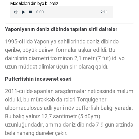
Məqalələri dinləyə bilərsiz
Kriptovalyuta
Yaponiyanın dəniz dibində tapılan sirli dairələr
ÇƏRƏZLƏR SİYASƏTİ
1995-ci ildə Yaponiya sahillərində dəniz dibində
qəribə, böyük dairəvi formalar aşkar edildi. Bu
İSTIFADƏ ŞƏRTLƏRİ
dairələrin diametri təxminən 2,1 metr (7 fut) idi və
uzun müddət alimlər üçün sirr olaraq qaldı.
MƏXFİLİK SİYASƏTİ
Pufferfishin incəsənət əsəri
2011-ci ildə aparılan araşdırmalar nəticəsində məlum
Haqqımızda
oldu ki, bu mürəkkəb dairələri Torquigener
albomaculosus adlı yeni növ pufferfish balığı yaradır.
Bu balıq yalnız 12,7 santimetr (5 düym)
Vizyoner Baxışı
uzunluğundadır, amma dəniz dibində 7-9 gün ərzində
belə nəhəng dairələr çəkir.