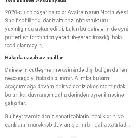
Yeni dairələr Avstraliyada
2020-ci ildə oxşar dairələr Avstraliyanın North West
Shelf sahilində, dənizaltı qaz infrastrukturu
yaxınlığında aşkar edildi. Lakin bu dairələrin də eyni
pufferfish tərəfindən yaradılıb-yaradılmadığı hələ
təsdiqlənməyib.
Hələ də cavabsız suallar
Dairələrin cütləşmə mərasimində dişi balığın dairəni
necə seçdiyi hələ də bilinmir. Alimlər bu sirri
araşdırmağa davam edir və dəniz ekosistemindəki
bu unikal davranışın daha dərindən öyrənilməsinə
çalışırlar.
Bu heyrətamiz dəniz sənəti təbiətin incəliklərini və
canlıların mürəkkəb davranışlarını bir daha xatırladır.