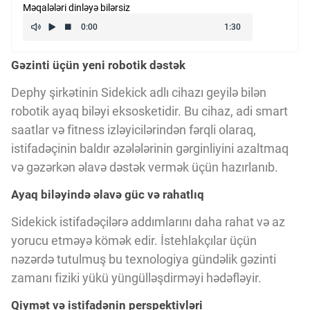
Məqalələri dinləyə bilərsiz
Kriptovalyuta
Gəzinti üçün yeni robotik dəstək
ÇƏRƏZLƏR SİYASƏTİ
Dephy şirkətinin Sidekick adlı cihazı geyilə bilən
robotik ayaq biləyi eksosketidir. Bu cihaz, adi smart
İSTIFADƏ ŞƏRTLƏRİ
saatlar və fitness izləyicilərindən fərqli olaraq,
istifadəçinin baldır əzələlərinin gərginliyini azaltmaq
MƏXFİLİK SİYASƏTİ
və gəzərkən əlavə dəstək vermək üçün hazırlanıb.
Ayaq biləyində əlavə güc və rahatlıq
Haqqımızda
Sidekick istifadəçilərə addımlarını daha rahat və az
yorucu etməyə kömək edir. İstehlakçılar üçün
nəzərdə tutulmuş bu texnologiya gündəlik gəzinti
Vizyoner Baxışı
zamanı fiziki yükü yüngülləşdirməyi hədəfləyir.
Qiymət və istifadənin perspektivləri