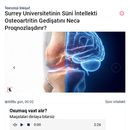
Texnoloji İnkişaf
Surrey Universitetinin Süni İntellekti
Osteoartritin Gedişatını Necə
Proqnozlaşdırır?
68
Bu gün, 00:02
Süni intellekt
Oxumaq vaxt alır?
Məqalələri dinləyə bilərsiz