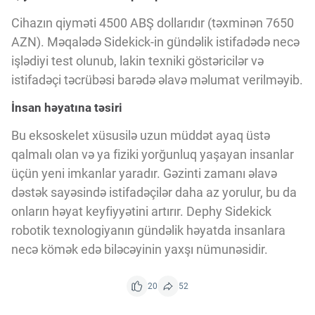
Innovasiya Bələdçisi
Cihazın qiyməti 4500 ABŞ dollarıdır (təxminən 7650
AZN). Məqalədə Sidekick-in gündəlik istifadədə necə
Gələcəyin Təhlili
işlədiyi test olunub, lakin texniki göstəricilər və
istifadəçi təcrübəsi barədə əlavə məlumat verilməyib.
Podkastlar
İnsan həyatına təsiri
Bu eksoskelet xüsusilə uzun müddət ayaq üstə
qalmalı olan və ya fiziki yorğunluq yaşayan insanlar
üçün yeni imkanlar yaradır. Gəzinti zamanı əlavə
dəstək sayəsində istifadəçilər daha az yorulur, bu da
onların həyat keyfiyyətini artırır. Dephy Sidekick
robotik texnologiyanın gündəlik həyatda insanlara
necə kömək edə biləcəyinin yaxşı nümunəsidir.
20
52