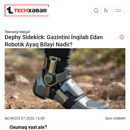
Süni İntellekt
Texnoloji İnkişaf
Dephy Sidekick: Gəzintini İnqilab Edən
Robotik Ayaq Biləyi Nədir?
Elm və Kosmos
Texnoloji İnkişaf
İnnovasiya və Startaplar
Robot və Cihazlar
2402
03.07.2026, 12:00
Süni intellekt
Oxumaq vaxt alır?