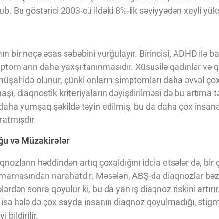
 Bu göstərici 2003-cü ildəki 8%-lik səviyyədən xeyli yüks
n bir neçə əsas səbəbini vurğulayır. Birincisi, ADHD ilə ba
tomların daha yaxşı tanınmasıdır. Xüsusilə qadınlar və q
müşahidə olunur, çünki onların simptomları daha əvvəl ço
naşı, diaqnostik kriteriyaların dəyişdirilməsi də bu artıma t
 daha yumşaq şəkildə təyin edilmiş, bu da daha çox ins
ratmışdır.
ğu və Müzakirələr
qnozların həddindən artıq çoxaldığını iddia etsələr də, bir
lmamasından narahatdır. Məsələn, ABŞ-da diaqnozlar bəz
ərdən sonra qoyulur ki, bu da yanlış diaqnoz riskini artırır
rdə isə hələ də çox sayda insanın diaqnoz qoyulmadığı, sti
 bildirilir.