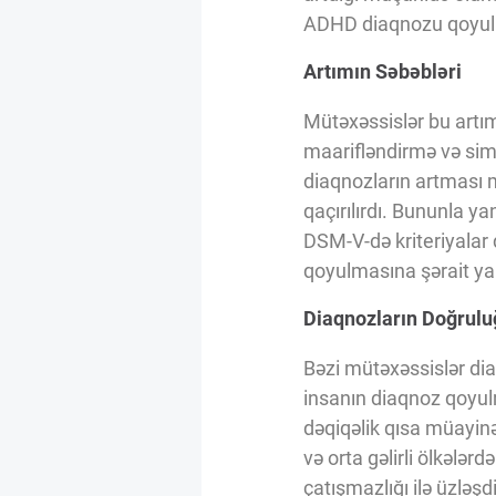
Innovasiya Bələdçisi
ADHD diaqnozu qoyulub.
Artımın Səbəbləri
Gələcəyin Təhlili
Mütəxəssislər bu artımı
maarifləndirmə və simp
Podkastlar
diaqnozların artması 
qaçırılırdı. Bununla ya
DSM-V-də kriteriyalar
qoyulmasına şərait ya
Diaqnozların Doğrulu
Bəzi mütəxəssislər dia
insanın diaqnoz qoyu
dəqiqəlik qısa müayinəl
və orta gəlirli ölkələ
çatışmazlığı ilə üzləşdiyi