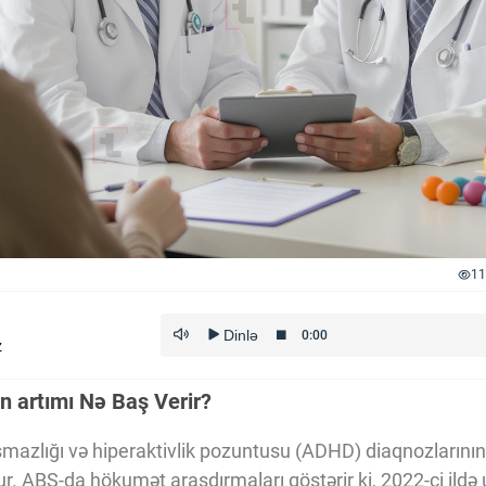
11
z
n artımı Nə Baş Verir?
ışmazlığı və hiperaktivlik pozuntusu (ADHD) diaqnozlarının 
r. ABŞ-da hökumət araşdırmaları göstərir ki, 2022-ci ildə