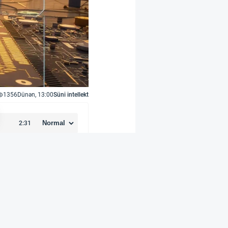
1356
Dünən, 13:00
Süni intellekt
vam edəcək yeni layihə
 çərçivəsində peyk
qabaqcıl siqnal emalı
i ilə əlaqələrini