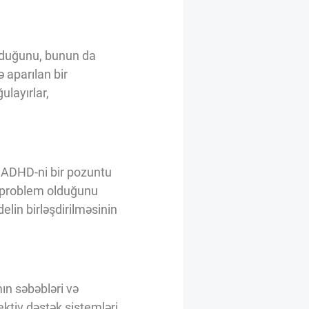
olduğunu, bunun da
 aparılan bir
ulayırlar,
ı ADHD-ni bir pozuntu
ir problem olduğunu
elin birləşdirilməsinin
ın səbəbləri və
ektiv dəstək sistemləri