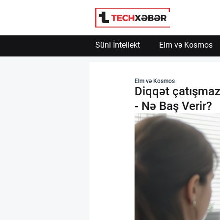
Süni İntellekt
Elm və Kosmos
Süni İntellekt
Elm və Kosmos
Diqqət çatışmaz
Elm və Kosmos
- Nə Baş Verir?
Texnoloji İnkişaf
İnnovasiya və Startaplar
Robot və Cihazlar