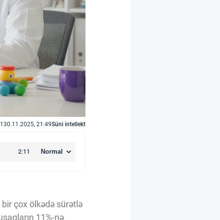
1
30.11.2025, 21:49
Süni intellekt
bir çox ölkədə sürətlə
 uşaqların 11%-nə