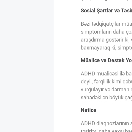
Sosial Şərtlər və Təsi
Bəzi tədqiqatçılar mü
simptomların daha çox
araşdırma göstərir ki,
baxmayaraq ki, simpto
Müalicə və Dəstək Yol
ADHD müalicəsi ilə ba
deyil, fərqlilik kimi q
vurğulayır və dərman m
sahədəki ən böyük çağır
Nəticə
ADHD diaqnozlarının ar
təsirləri daha yaxşı b