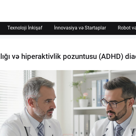
Texnoloji İnkişaf
İnnovasiya və Startaplar
Robot və
lığı və hiperaktivlik pozuntusu (ADHD) di