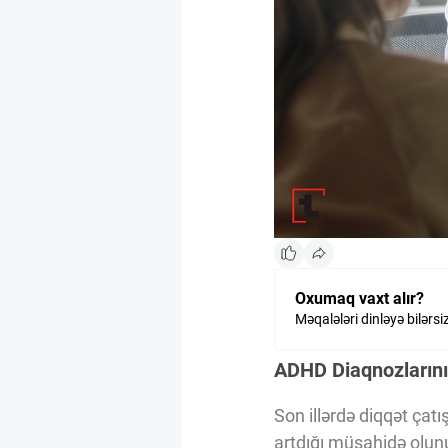
Kriptovalyuta
ÇƏRƏZLƏR SİYASƏTİ
İSTIFADƏ ŞƏRTLƏRİ
MƏXFİLİK SİYASƏTİ
Oxumaq vaxt alır?
Haqqımızda
Məqalələri dinləyə bilərsi
ADHD Diaqnozlarını
Vizyoner Baxışı
Son illərdə diqqət çat
artdığı müşahidə olunu