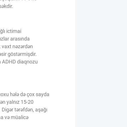
əkdir.
ğlı ictimai
ızlar arasında
x vaxt nəzərdən
əsir göstərmişdir.
ana ADHD diaqnozu
 çoxu hələ də çox sayda
ən yalnız 15-20
. Digər tərəfdən, aşağı
gma və müalicə