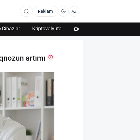
Reklam
AZ
 Cihazlar
Kriptovalyuta
aqnozun artımı