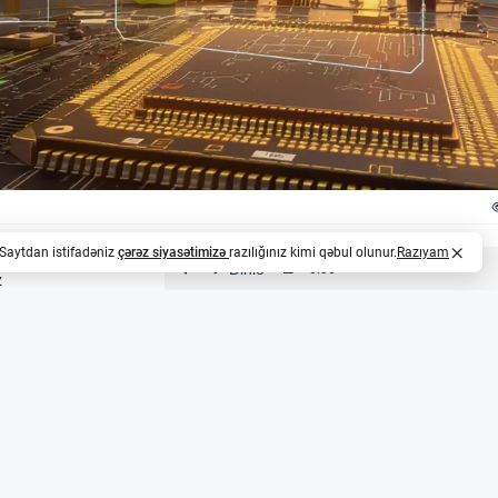
. Saytdan istifadəniz
çərəz siyasətimizə
razılığınız kimi qəbul olunur.
Razıyam
z
ri üçün 1,7 milyon avroluq müqavilə qazandı
i sektorunda fəaliyyət göstərən EnSilica şirkəti 10 ay da
uq (təxminən 3,3 milyon AZN) müqavilə imzalayıb. Layihə
nteqrasiya edilmiş sxemlərin (ASIC) sistem arxitekturası, 
demonstrator hazırlanacaq. Bu, şirkətin Avropa peyk sənayes