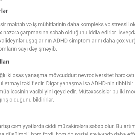
rlər
asir məktəb və iş mühitlərinin daha kompleks və stressli 
 nəzərə çarpmasına səbəb olduğunu iddia edirlər. İsveçdə
 valideynlər uşaqlarının ADHD simptomlarını daha çox vurğ
mların sayı dəyişməyib.
ları
ğlı iki əsas yanaşma mövcuddur: nevrodiversitet hərəkat
əbul etməyi təklif edir. Digər yanaşma isə ADHD-nin tibbi b
üalicəsinin vacibliyini qeyd edir. Mütəxəssislər bu iki mod
ış olduğunu bildirirlər.
tışı cəmiyyətlərdə ciddi müzakirələrə səbəb olur. Bu artım
aşa düşülməli, həm fərdi, həm də sosial səviyyədə daha eff