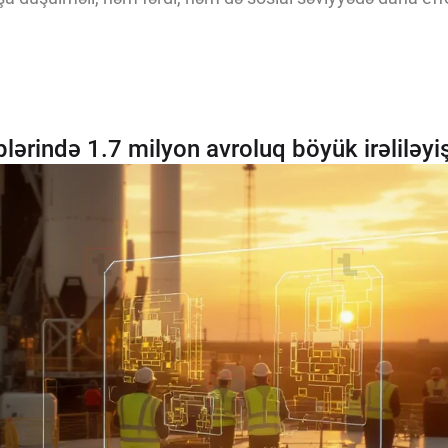
plərində 1.7 milyon avroluq böyük irəliləyiş