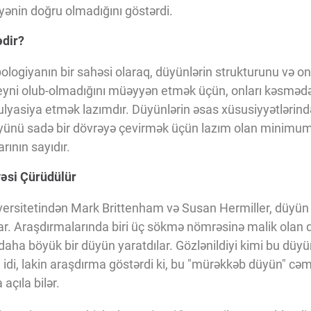
yənin doğru olmadığını göstərdi.
ədir?
ologiyanın bir sahəsi olaraq, düyünlərin strukturunu və onla
n eyni olub-olmadığını müəyyən etmək üçün, onları kəsməd
lyasiya etmək lazımdır. Düyünlərin əsas xüsusiyyətlərində
düyünü sadə bir dövrəyə çevirmək üçün lazım olan minimu
rının sayıdır.
əsi Çürüdülür
ersitetindən Mark Brittenham və Susan Hermiller, düyün 
ılar. Araşdırmalarında biri üç sökmə nömrəsinə malik ola
ək daha böyük bir düyün yaratdılar. Gözlənildiyi kimi bu dü
 idi, lakin araşdırma göstərdi ki, bu "mürəkkəb düyün" cəm
açıla bilər.