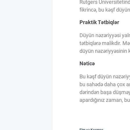
Rutgers Universitetind
fikrincə, bu kəşf düyü
Praktik Tətbiqlər
Düyün nəzəriyyəsi yaln
tətbiqlərə malikdir. M
düyün nəzəriyyəsinin kö
Nəticə
Bu kəşf düyün nəzəriyy
bu sahədə daha çox ar
dərindən başa düşməyə 
apardığınız zaman, bu d
Elm və Kosmos