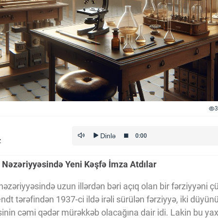
3
z
 Nəzəriyyəsində Yeni Kəşfə İmza Atdılar
əzəriyyəsində uzun illərdən bəri açıq olan bir fərziyyəni çü
ndt tərəfindən 1937-ci ildə irəli sürülən fərziyyə, iki düyün
sinin cəmi qədər mürəkkəb olacağına dair idi. Lakin bu yax