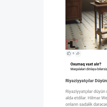
Kriptovalyuta
ÇƏRƏZLƏR SİYASƏTİ
İSTIFADƏ ŞƏRTLƏRİ
8
MƏXFİLİK SİYASƏTİ
Oxumaq vaxt alır?
Məqalələri dinləyə bilərsi
Haqqımızda
Riyaziyyatçılar Düyün
Riyaziyyatçılar düyün n
Vizyoner Baxışı
əldə etdilər. Hilmar We
onların sadəlik dərəcə