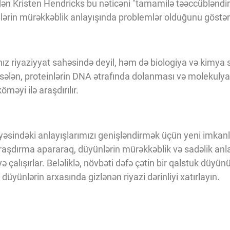
ən Kristen Hendricks bu nəticəni "tamamilə təəccübləndiri
nlərin mürəkkəblik anlayışında problemlər olduğunu göstəri
ız riyaziyyat sahəsində deyil, həm də biologiya və kimya 
əsələn, proteinlərin DNA ətrafında dolanması və molekulyar 
məyi ilə araşdırılır.
əsindəki anlayışlarımızı genişləndirmək üçün yeni imkanlar
aşdırma apararaq, düyünlərin mürəkkəblik və sadəlik anla
çalışırlar. Beləliklə, növbəti dəfə çətin bir qalstuk düyün
üyünlərin arxasında gizlənən riyazi dərinliyi xatırlayın.