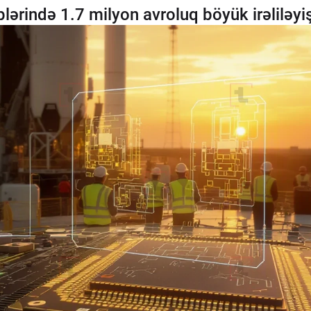
plərində 1.7 milyon avroluq böyük irəliləyiş