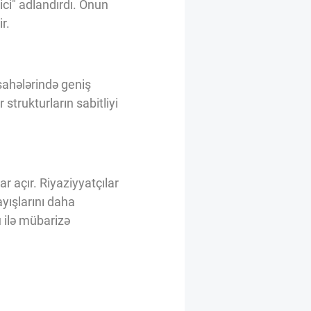
ci" adlandırdı. Onun
r.
sahələrində geniş
strukturların sabitliyi
 açır. Riyaziyyatçılar
yışlarını daha
ü ilə mübarizə