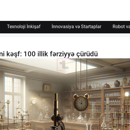
Texnoloji İnkişaf
İnnovasiya və Startaplar
Robot və
i kəşf: 100 illik fərziyyə çürüdü