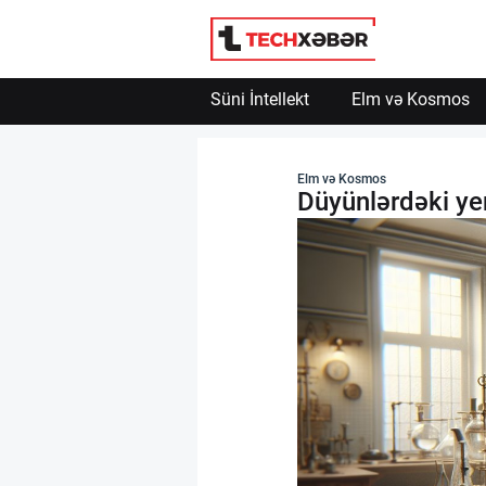
Süni İntellekt
Elm və Kosmos
Süni İntellekt
Elm və Kosmos
Düyünlərdəki yen
Elm və Kosmos
Texnoloji İnkişaf
İnnovasiya və Startaplar
Robot və Cihazlar