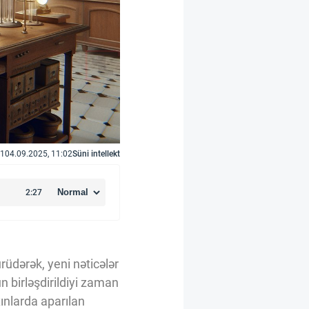
1
04.09.2025, 11:02
Süni intellekt
rüdərək, yeni nəticələr
ün birləşdirildiyi zaman
ınlarda aparılan