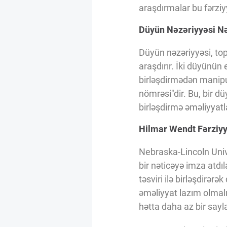
Innovasiya Bələdçisi
araşdırmalar bu fərziy
Düyün Nəzəriyyəsi N
Gələcəyin Təhlili
Düyün nəzəriyyəsi, top
araşdırır. İki düyünü
Podkastlar
birləşdirmədən manipu
nömrəsi"dir. Bu, bir 
birləşdirmə əməliyyatla
Hilmar Wendt Fərziyy
Nebraska-Lincoln Univ
bir nəticəyə imza atd
təsviri ilə birləşdirər
əməliyyat lazım olmalı
hətta daha az bir sayla 