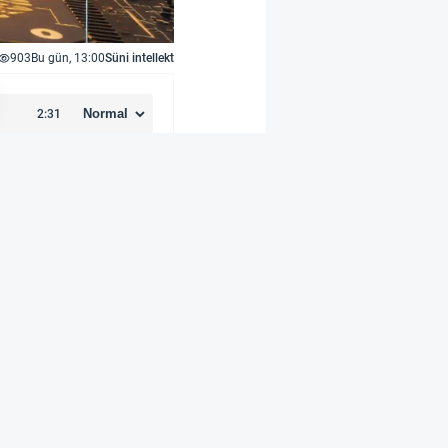
903
Bu gün, 13:00
Süni intellekt
vam edəcək yeni layihə
 çərçivəsində peyk
qabaqcıl siqnal emalı
i ilə əlaqələrini
ologiyasını inkişaf
terminalları üçün