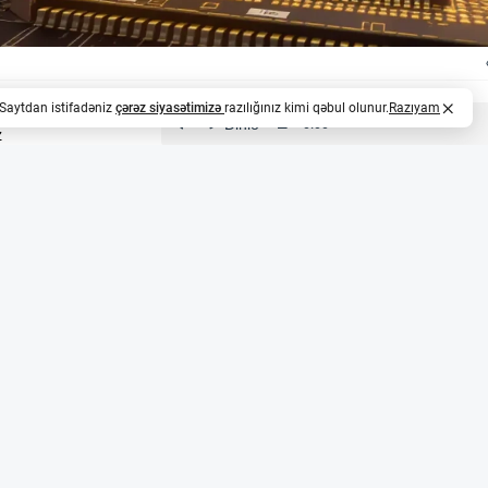
. Saytdan istifadəniz
çərəz siyasətimizə
razılığınız kimi qəbul olunur.
Razıyam
z
ri üçün 1,7 milyon avroluq müqavilə qazandı
i sektorunda fəaliyyət göstərən EnSilica şirkəti 10 ay da
uq (təxminən 3,3 milyon AZN) müqavilə imzalayıb. Layihə
nteqrasiya edilmiş sxemlərin (ASIC) sistem arxitekturası, 
demonstrator hazırlanacaq. Bu, şirkətin Avropa peyk sənayes
i imkanlarını dərinləşdirmək məqsədi daşıyır.
nin birləşməsi
pa İttifaqının IRIS² peyk qrupunun istifadəçi terminal texn
nsorsiumuna qoşulub. Bu layihədə şirkət peyk istifadəçi 