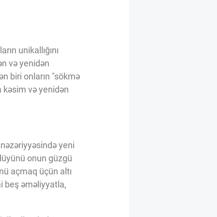
rın unikallığını
ən və yenidən
n biri onların "sökmə
m kəsim və yenidən
nəzəriyyəsində yeni
n düyünü onun güzgü
yünü açmaq üçün altı
i beş əməliyyatla,