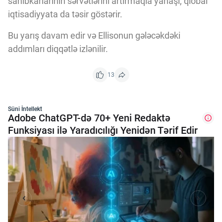
sahibkarlarının sərvətlərini artırmaqla yanaşı, qlobal
iqtisadiyyata da təsir göstərir.
Bu yarış davam edir və Ellisonun gələcəkdəki
addımları diqqətlə izlənilir.
13
Süni İntellekt
Adobe ChatGPT-də 70+ Yeni Redaktə
Funksiyası ilə Yaradıcılığı Yenidən Tərif Edir