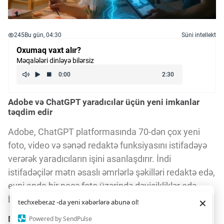
245
Bu gün, 04:30
Süni intellekt
Oxumaq vaxt alır?
Məqalələri dinləyə bilərsiz
Adobe və ChatGPT yaradıcılar üçün yeni imkanlar
təqdim edir
Adobe, ChatGPT platformasında 70-dən çox yeni
foto, video və sənəd redaktə funksiyasını istifadəyə
verərək yaradıcıların işini asanlaşdırır. İndi
istifadəçilər mətn əsaslı əmrlərlə şəkilləri redaktə edə,
eyni anda bir neçə foto üzərində dəyişikliklər edə
Daha yaxşı istifadə təcrübəsi üçün veb saytımız
çərəzlərdən
bilərlər.
×
techxeber.az -da yeni xəbərlərə abunə ol!
istifadə edir. Saytdan istifadəniz
çərəz siyasətimizə
razılığınız kimi qəbul olunur.
1
1
Mətnlə idarə olunan redaktə və Adobe Stock
Powered by SendPulse