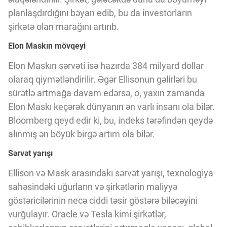
Innovasiya Bələdçisi
planlaşdırdığını bəyan edib, bu da investorların
şirkətə olan marağını artırıb.
Gələcəyin Təhlili
Elon Maskın mövqeyi
Elon Maskın sərvəti isə hazırda 384 milyard dollar
Podkastlar
olaraq qiymətləndirilir. Əgər Ellisonun gəlirləri bu
sürətlə artmağa davam edərsə, o, yaxın zamanda
Elon Maskı keçərək dünyanın ən varlı insanı ola bilər.
Bloomberg qeyd edir ki, bu, indeks tərəfindən qeydə
alınmış ən böyük birgə artım ola bilər.
Sərvət yarışı
Ellison və Mask arasındakı sərvət yarışı, texnologiya
sahəsindəki uğurların və şirkətlərin maliyyə
göstəricilərinin necə ciddi təsir göstərə biləcəyini
vurğulayır. Oracle və Tesla kimi şirkətlər,