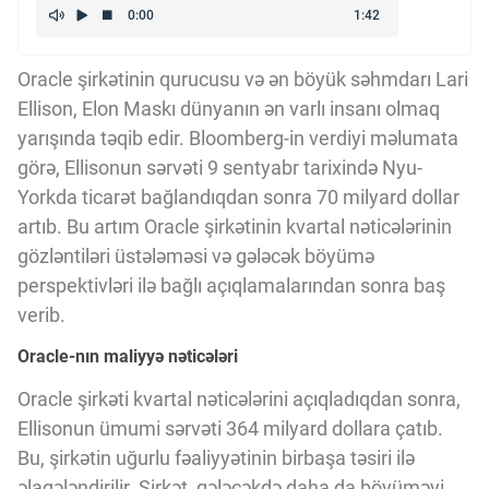
Kriptovalyuta
Oracle şirkətinin qurucusu və ən böyük səhmdarı Lari
ÇƏRƏZLƏR SİYASƏTİ
Ellison, Elon Maskı dünyanın ən varlı insanı olmaq
yarışında təqib edir. Bloomberg-in verdiyi məlumata
görə, Ellisonun sərvəti 9 sentyabr tarixində Nyu-
İSTIFADƏ ŞƏRTLƏRİ
Yorkda ticarət bağlandıqdan sonra 70 milyard dollar
artıb. Bu artım Oracle şirkətinin kvartal nəticələrinin
gözləntiləri üstələməsi və gələcək böyümə
MƏXFİLİK SİYASƏTİ
perspektivləri ilə bağlı açıqlamalarından sonra baş
verib.
Haqqımızda
Oracle-nın maliyyə nəticələri
Oracle şirkəti kvartal nəticələrini açıqladıqdan sonra,
Vizyoner Baxışı
Ellisonun ümumi sərvəti 364 milyard dollara çatıb.
Bu, şirkətin uğurlu fəaliyyətinin birbaşa təsiri ilə
əlaqələndirilir. Şirkət, gələcəkdə daha da böyüməyi