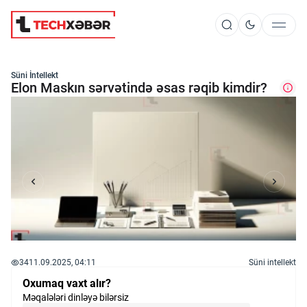
Süni İntellekt
Süni İntellekt
Elon Maskın sərvətində əsas rəqib kimdir?
Elm və Kosmos
Texnoloji İnkişaf
İnnovasiya və Startaplar
34
11.09.2025, 04:11
Süni intellekt
Robot və Cihazlar
Oxumaq vaxt alır?
Məqalələri dinləyə bilərsiz