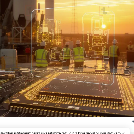
. Saytdan istifadəniz
çərəz siyasətimizə
razılığınız kimi qəbul olunur.
Razıyam