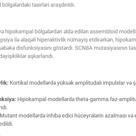
bölgələrdəki təsirləri araşdırıldı.
və hipokampal bölgələrdən əldə edilən assembloid modellə
epsiya ilə əlaqəli hiperaktivlik nümayiş etdirərkən, hipok
i şəbəkə disfunksiyasını göstərdi. SCN8A mutasiyasının təsi
dəyişikliklər aşkarlandı.
lik:
Kortikal modellərdə yüksək amplitudalı impulslar və ş
nksiya:
Hipokampal modellərdə theta-gamma faz-amplitu
ndı.
Mutant modellərdə inhibə edici hüceyrələrin azalması və e
dildi.