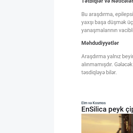
Tətbiqlər və Nəticələ
Bu araşdırma, epilepsi
yaxşı başa düşmək üçü
yanaşmalarının vacibliy
Məhdudiyyətlər
Araşdırma yalnız beyin 
alınmamışdır. Gələcək 
təsdiqləyə bilər.
Elm və Kosmos
EnSilica peyk çi