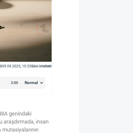
8
09.09.2025, 10:35
Süni intellekt
CN8A genindəki
 Bu araşdırmada, insan
A mutasiyalarının