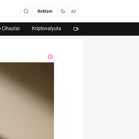
Reklam
AZ
 Cihazlar
Kriptovalyuta