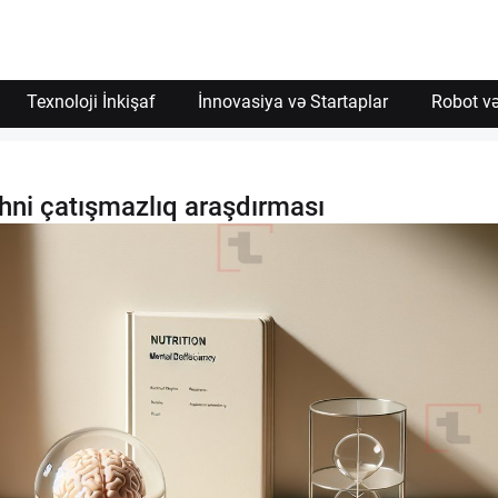
Texnoloji İnkişaf
İnnovasiya və Startaplar
Robot və
hni çatışmazlıq araşdırması