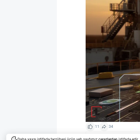
11
34
Daha yaxşı istifadə təcrübəsi üçün veb saytımız
çərəzlərdən
istifadə edir