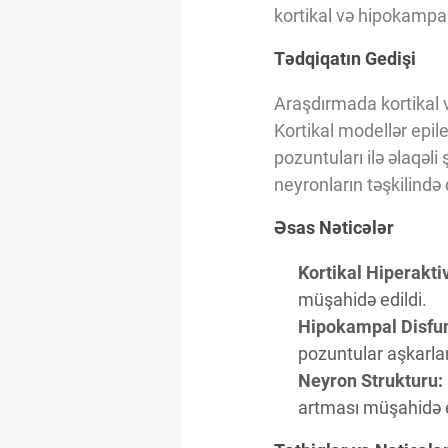
Innovasiya Bələdçisi
kortikal və hipokampal 
Tədqiqatın Gedişi
Gələcəyin Təhlili
Araşdırmada kortikal 
Kortikal modellər epil
Podkastlar
pozuntuları ilə əlaqəl
neyronların təşkilində 
Əsas Nəticələr
Kortikal Hiperaktiv
müşahidə edildi.
Hipokampal Disfu
pozuntular aşkarla
Neyron Strukturu:
artması müşahidə e