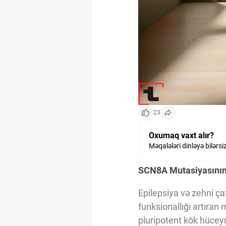
Kriptovalyuta
ÇƏRƏZLƏR SİYASƏTİ
İSTIFADƏ ŞƏRTLƏRİ
23
MƏXFİLİK SİYASƏTİ
Oxumaq vaxt alır?
Məqalələri dinləyə bilərsi
Haqqımızda
SCN8A Mutasiyasının 
Epilepsiya və zehni ça
Vizyoner Baxışı
funksionallığı artıran 
pluripotent kök hücey