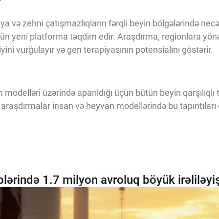
r
ya və zehni çatışmazlıqların fərqli beyin bölgələrində necə
n yeni platforma təqdim edir. Araşdırma, regionlara yön
ini vurğulayır və gen terapiyasının potensialını göstərir.
modelləri üzərində aparıldığı üçün bütün beyin qarşılıqlı t
araşdırmalar insan və heyvan modellərində bu tapıntıları
plərində 1.7 milyon avroluq böyük irəliləyiş