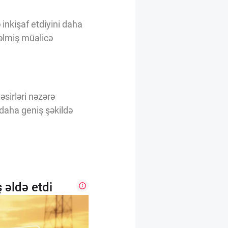
 inkişaf etdiyini daha
əlmiş müalicə
əsirləri nəzərə
 daha geniş şəkildə
 əldə etdi