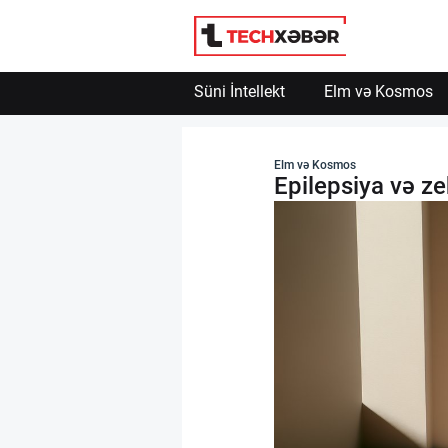
Süni İntellekt
Elm və Kosmos
Süni İntellekt
Elm və Kosmos
Epilepsiya və ze
Elm və Kosmos
Texnoloji İnkişaf
İnnovasiya və Startaplar
Robot və Cihazlar