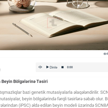
4
z
Beyin Bölgələrinə Təsiri
tışmazlıqlar bəzi genetik mutasiyalarla əlaqələndirilir. S
mutasiyalar, beyin bölgələrində fərqli təsirlərə səbəb olur.
rələrindən (iPSC) əldə edilən beyin modeli üzərində SCN8