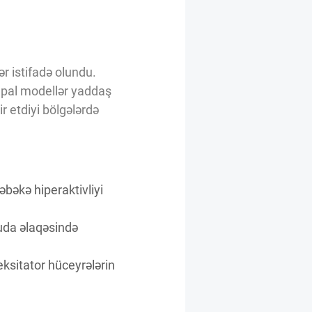
r istifadə olundu.
ampal modellər yaddaş
r etdiyi bölgələrdə
əbəkə hiperaktivliyi
da əlaqəsində
ksitator hüceyrələrin