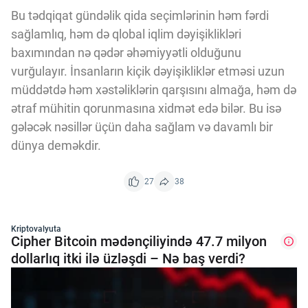
Bu tədqiqat gündəlik qida seçimlərinin həm fərdi
sağlamlıq, həm də qlobal iqlim dəyişiklikləri
baxımından nə qədər əhəmiyyətli olduğunu
vurğulayır. İnsanların kiçik dəyişikliklər etməsi uzun
müddətdə həm xəstəliklərin qarşısını almağa, həm də
ətraf mühitin qorunmasına xidmət edə bilər. Bu isə
gələcək nəsillər üçün daha sağlam və davamlı bir
dünya deməkdir.
27
38
Kriptovalyuta
Cipher Bitcoin mədənçiliyində 47.7 milyon
dollarlıq itki ilə üzləşdi – Nə baş verdi?