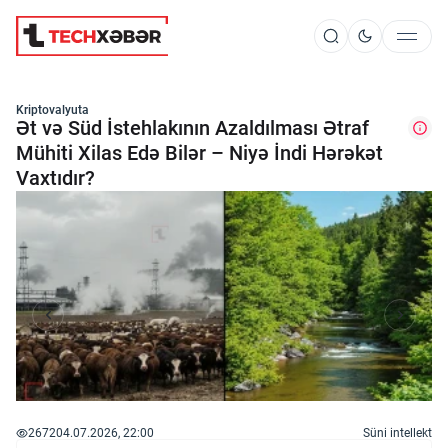
Süni İntellekt
Kriptovalyuta
Ət və Süd İstehlakının Azaldılması Ətraf
Mühiti Xilas Edə Bilər – Niyə İndi Hərəkət
Vaxtıdır?
Elm və Kosmos
Texnoloji İnkişaf
İnnovasiya və Startaplar
Robot və Cihazlar
2672
04.07.2026, 22:00
Süni intellekt