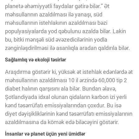
Innovasiya Bələdçisi
planetə əhəmiyyətli faydalar gətirə bilər.” Ət
məhsullarının azaldılması ilə yanaşı, süd
məhsullarının istehlakının azaldılması bəzi
Gələcəyin Təhlili
populyasiyalarda yod qəbulunu azalda bilər. Lakin
bu, bitki mənşəli süd əvəzedicilərinin yodla
Podkastlar
zənginləşdirilməsi ilə asanlıqla aradan qaldırıla bilər.
Sağlamlıq və ekoloji təsirlər
Araşdırma göstərir ki, yüksək ət istehlak edənlərdə ət
məhsullarının azaldılması 10 il ərzində 60,000 tip 2
diabet halının qarşısını ala bilər. Bundan əlavə,
Şotlandiyada idxal olunan qidaların karbon izi yerli
kənd təsərrüfatı emissiyalarından çoxdur. Bu isə
diyet dəyişikliklərinin kənd təsərrüfatı emissiyalarının
azaldılmasına da kömək edə biləcəyini göstərir.
İnsanlar və planet üçün yeni ümidlər