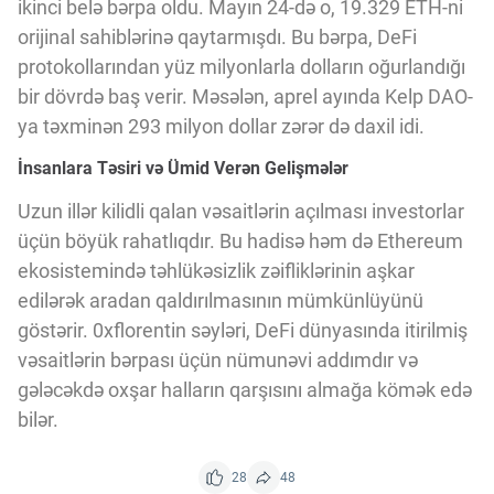
ikinci belə bərpa oldu. Mayın 24-də o, 19.329 ETH-ni
orijinal sahiblərinə qaytarmışdı. Bu bərpa, DeFi
protokollarından yüz milyonlarla dolların oğurlandığı
bir dövrdə baş verir. Məsələn, aprel ayında Kelp DAO-
ya təxminən 293 milyon dollar zərər də daxil idi.
İnsanlara Təsiri və Ümid Verən Gelişmələr
Uzun illər kilidli qalan vəsaitlərin açılması investorlar
üçün böyük rahatlıqdır. Bu hadisə həm də Ethereum
ekosistemində təhlükəsizlik zəifliklərinin aşkar
edilərək aradan qaldırılmasının mümkünlüyünü
göstərir. 0xflorentin səyləri, DeFi dünyasında itirilmiş
vəsaitlərin bərpası üçün nümunəvi addımdır və
gələcəkdə oxşar halların qarşısını almağa kömək edə
bilər.
28
48