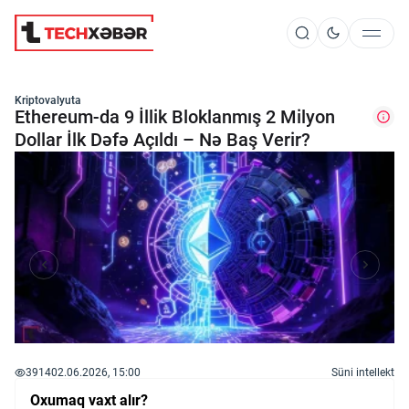
Süni İntellekt
Kriptovalyuta
Ethereum-da 9 İllik Bloklanmış 2 Milyon
Dollar İlk Dəfə Açıldı – Nə Baş Verir?
Elm və Kosmos
Texnoloji İnkişaf
İnnovasiya və Startaplar
Robot və Cihazlar
3914
02.06.2026, 15:00
Süni intellekt
Oxumaq vaxt alır?