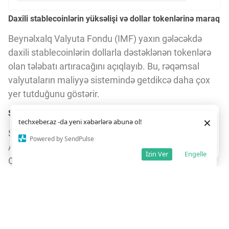
Daxili stablecoinlərin yüksəlişi və dollar tokenlərinə maraq
Beynəlxalq Valyuta Fondu (IMF) yaxın gələcəkdə
daxili stablecoinlərin dollarla dəstəklənən tokenlərə
olan tələbatı artıracağını açıqlayıb. Bu, rəqəmsal
valyutaların maliyyə sistemində getdikcə daha çox
yer tutduğunu göstərir.
Stablecoinlər nədir və niyə önəmlidir?
Daha yaxşı istifadə təcrübəsi üçün veb saytımız
çərəzlərdən
×
techxeber.az -da yeni xəbərlərə abunə ol!
istifadə edir. Saytdan istifadəniz
çərəz siyasətimizə
Stablecoinlər, adətən, milli valyutalarla, xüsusən də
razılığınız kimi qəbul olunur.
2
Powered by SendPulse
ABŞ dolları ilə dəstəklənən rəqəmsal tokenlərdir.
Razıyam
İzin Ver
Engelle
Onlar kriptovalyutaların volatilliyini azaltmaq və
ödəniş sistemlərini daha stabil etmək məqsədilə
yaradılıb. Daxili stablecoinlər isə ölkə daxilində
istifadə üçün nəzərdə tutulur və yerli bazarda
rəqəmsal ödənişləri asanlaşdırır.