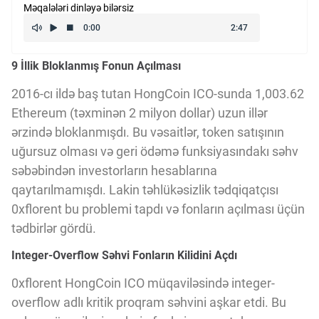
Məqalələri dinləyə bilərsiz
Kriptovalyuta
9 İllik Bloklanmış Fonun Açılması
ÇƏRƏZLƏR SİYASƏTİ
2016-cı ildə baş tutan HongCoin ICO-sunda 1,003.62
Ethereum (təxminən 2 milyon dollar) uzun illər
İSTIFADƏ ŞƏRTLƏRİ
ərzində bloklanmışdı. Bu vəsaitlər, token satışının
uğursuz olması və geri ödəmə funksiyasındakı səhv
MƏXFİLİK SİYASƏTİ
səbəbindən investorların hesablarına
qaytarılmamışdı. Lakin təhlükəsizlik tədqiqatçısı
0xflorent bu problemi tapdı və fonların açılması üçün
Haqqımızda
tədbirlər gördü.
Integer-Overflow Səhvi Fonların Kilidini Açdı
Vizyoner Baxışı
0xflorent HongCoin ICO müqaviləsində integer-
overflow adlı kritik proqram səhvini aşkar etdi. Bu