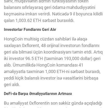
səhv, müqavilənin admin funksiyasının token
Innovasiya Bələdçisi
balansını sıfırlayaraq geri ödəmə məhdudiyyətini
keçməsinə imkan verirdi. Nəticədə 9 il boyunca kilidli
Gələcəyin Təhlili
qalan 1,003.62 ETH sərbəst buraxıldı.
Investorlar Fondlarını Geri Alır
Podkastlar
HongCoin multisig cüzdan sahibləri ilə əlaqə
saxlayan 0xflorent, 48 orijinal investorun fondlarını
geri ala bilməsi üçün koordinasiyanı təmin etdi. Artıq
iki investor 96.5 ETH (təxminən 193,000 dollar) geri
alıb. Ümumilikdə HongCoin komandası 41
əməliyyatla təxminən 1,000 ETH-ni sərbəst buraxdı,
yeddi kiçik balanslı investor isə vəsaitlərini birbaşa
geri aldı.
DeFi-də Bərpa Əməliyyatlarının Artması
Bu əməliyyat 0xflorentin son səkkiz gündə açıqladığı