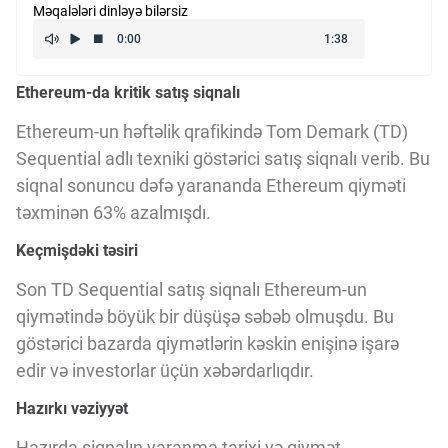
Məqalələri dinləyə bilərsiz
Kriptovalyuta
Ethereum-da kritik satış siqnalı
ÇƏRƏZLƏR SİYASƏTİ
Ethereum-un həftəlik qrafikində Tom Demark (TD)
Sequential adlı texniki göstərici satış siqnalı verib. Bu
İSTIFADƏ ŞƏRTLƏRİ
siqnal sonuncu dəfə yarananda Ethereum qiyməti
təxminən 63% azalmışdı.
MƏXFİLİK SİYASƏTİ
Keçmişdəki təsiri
Son TD Sequential satış siqnalı Ethereum-un
Haqqımızda
qiymətində böyük bir düşüşə səbəb olmuşdu. Bu
göstərici bazarda qiymətlərin kəskin enişinə işarə
edir və investorlar üçün xəbərdarlıqdır.
Vizyoner Baxışı
Hazırkı vəziyyət
Hazırda siqnalın yaranma tarixi və qiymət