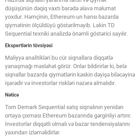
Innovasiya Bələdçisi
düşüşünün dəqiq vaxtı barədə əlavə məlumat
yoxdur. Həmçinin, Ethereum-un hansı bazarda
Gələcəyin Təhlili
qiymətinin ölçüldüyü göstərilməyib. Lakin TD
Sequential texniki analizdə önəmli göstərici sayılır.
Ekspertlərin tövsiyəsi
Podkastlar
Maliyyə analitikləri bu cür siqnallara diqqətlə
yanaşmağı məsləhət görür. Onlar bildirirlər ki, belə
siqnallar bazarda qiymətlərin kəskin dəyişə biləcəyinə
işarədir və investorlar riskləri nəzərə almalıdır.
Nəticə
Tom Demark Sequential satış siqnalının yenidən
ortaya çıxması Ethereum bazarında gərginliyi artırır.
İnvestorlar diqqətli olmalı və bazar tendensiyalarını
yaxından izləməlidirlər.