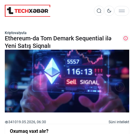
Süni İntellekt
Kriptovalyuta
Ethereum-da Tom Demark Sequential ilə
Yeni Satış Siqnalı
Elm və Kosmos
Texnoloji İnkişaf
İnnovasiya və Startaplar
Robot və Cihazlar
3410
19.05.2026, 06:30
Süni intellekt
Oxumaq vaxt alır?