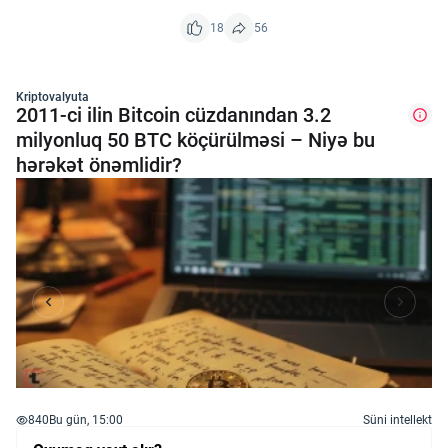
18
56
Kriptovalyuta
2011-ci ilin Bitcoin cüzdanından 3.2
milyonluq 50 BTC köçürülməsi – Niyə bu
hərəkət önəmlidir?
840
Bu gün, 15:00
Süni intellekt