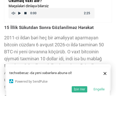
Oxumaq vaxt alır?
Məqalələri dinləyə bilərsiz
15 İllik Sükutdan Sonra Gözlənilməz Hərəkət
2011-ci ildən bəri heç bir əməliyyat aparmayan
bitcoin cüzdanı 6 avqust 2026-cı ildə təxminən 50
BTC-ni yeni ünvanına köçürüb. O vaxt bitcoinin
qiyməti təxminən 10 dollar idi, indi isə bu məbləğ
təxminən 3,2 milyon dollar (təxminən 5,4 milyon
Daha yaxşı istifadə təcrübəsi üçün veb saytımız
çərəzlərdən
×
AZN) dəyərindədir. Bu, kriptovalyuta dünyasında
techxeber.az -da yeni xəbərlərə abunə ol!
istifadə edir. Saytdan istifadəniz
çərəz siyasətimizə
razılığınız kimi qəbul olunur.
uzun müddət fəaliyyətsiz qalan aktivlərin necə
3
10
Powered by SendPulse
Razıyam
sürətlə dəyər qazandığını göstərir.
İzin Ver
Engelle
SegWit Ünvanına Keçid və Əlaqəli Platformalar
Köçürülən 50 BTC SegWit ünvanına göndərilib. Bu
ünvanlar "bc1" ilə başlayır və əməliyyatları daha