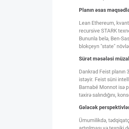
Innovasiya Bələdçisi
Planın əsas məqsədlər
Lean Ethereum, kvant t
Gələcəyin Təhlili
recursive STARK texnolo
Bununla belə, Ben-Sass
Podkastlar
blokçeyn "state" növlər
Sürət məsələsi müzak
Dankrad Feist planın 3
istəyir. Feist süni inte
Barnabé Monnot isə plan
təxirə salındığını, kons
Gələcək perspektivlə
Ümumilikdə, tədqiqatçı
artırılması və texniki 