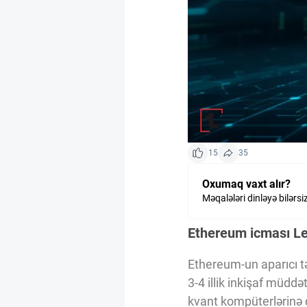
Kriptovalyuta
ÇƏRƏZLƏR SİYASƏTİ
İSTIFADƏ ŞƏRTLƏRİ
15
35
MƏXFİLİK SİYASƏTİ
Oxumaq vaxt alır?
Məqalələri dinləyə bilərsi
Haqqımızda
Ethereum icması Le
Vizyoner Baxışı
Ethereum-un aparıcı tə
3-4 illik inkişaf müddə
kvant kompüterlərinə 