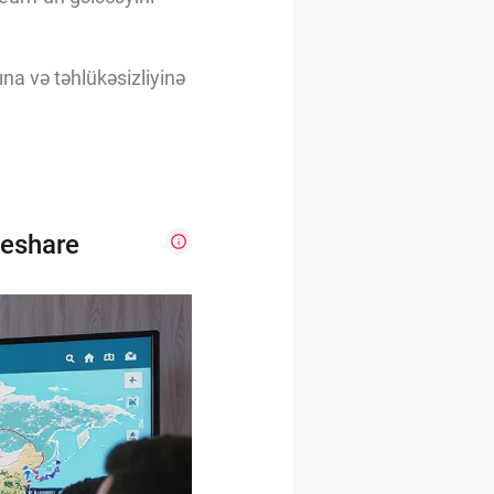
ına və təhlükəsizliyinə
deshare