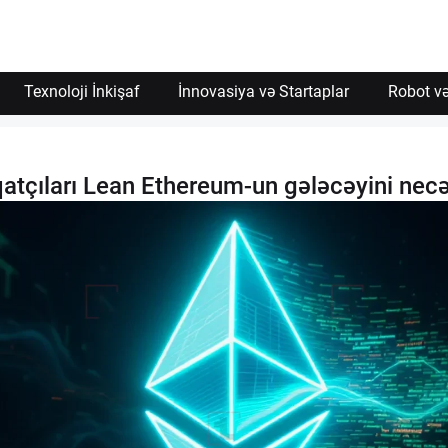
Texnoloji İnkişaf
İnnovasiya və Startaplar
Robot və
tçıları Lean Ethereum-un gələcəyini necə 