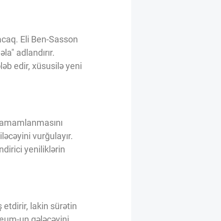
nacaq. Eli Ben-Sasson
la" adlandırır.
əb edir, xüsusilə yeni
də tamamlanmasını
iləcəyini vurğulayır.
irici yeniliklərin
tdirir, lakin sürətin
ereum-un gələcəyini