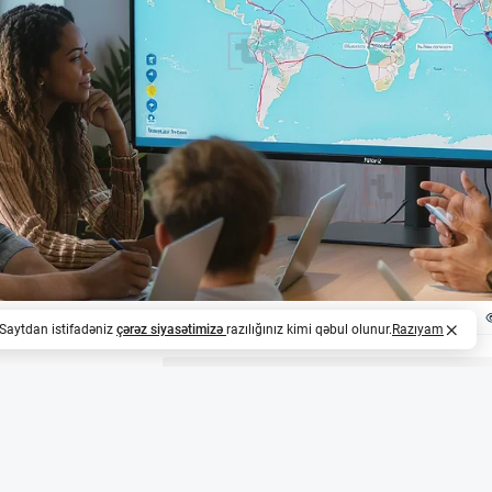
. Saytdan istifadəniz
çərəz siyasətimizə
razılığınız kimi qəbul olunur.
Razıyam
z
rideshare bazarını dəyişdirir