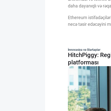
daha dayanıqlı və rəqa
Ethereum istifadəçiləri
necə təsir edəcəyini ma
İnnovasiya və Startaplar
HitchPiggy: Regi
platforması