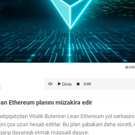
246
z
an Ethereum planını müzakirə edir
dqiqatçıları Vitalik Buterinin Lean Ethereum yol xəritəsini 
tini çox uzun hesab edirlər. Bu plan şəbəkəni daha sürətli, 
qarşı dayanıqlı etmək məqsədi daşıyır.