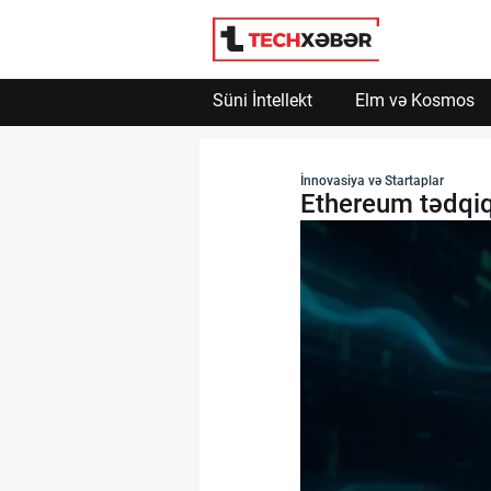
Süni İntellekt
Elm və Kosmos
Süni İntellekt
İnnovasiya və Startaplar
Ethereum tədqiqa
Elm və Kosmos
Texnoloji İnkişaf
İnnovasiya və Startaplar
Robot və Cihazlar