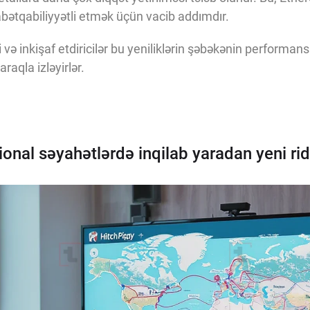
bətqabiliyyətli etmək üçün vacib addımdır.
 və inkişaf etdiricilər bu yeniliklərin şəbəkənin performans
raqla izləyirlər.
onal səyahətlərdə inqilab yaradan yeni ri