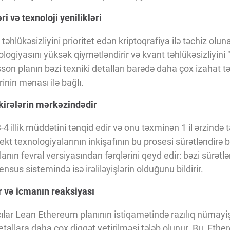
i və texnoloji yenilikləri
əhlükəsizliyini prioritet edən kriptoqrafiya ilə təchiz olu
giyasını yüksək qiymətləndirir və kvant təhlükəsizliyini "ə
on planın bəzi texniki detalları barədə daha çox izahat təl
inin mənası ilə bağlı.
irələrin mərkəzindədir
-4 illik müddətini tənqid edir və onu təxminən 1 il ərzin
llekt texnologiyalarının inkişafının bu prosesi sürətləndirə b
ın fevral versiyasından fərqlərini qeyd edir: bəzi sürətlənd
ensus sistemində isə irəliləyişlərin olduğunu bildirir.
r və icmanın reaksiyası
lar Lean Ethereum planının istiqamətində razılıq nümayiş e
detallara daha çox diqqət yetirilməsi tələb olunur. Bu, Eth