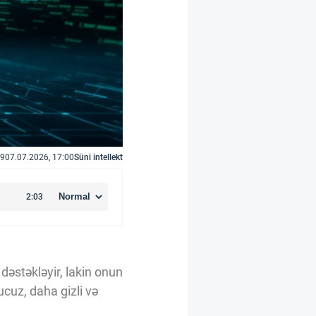
9
07.07.2026, 17:00
Süni intellekt
dəstəkləyir, lakin onun
ucuz, daha gizli və