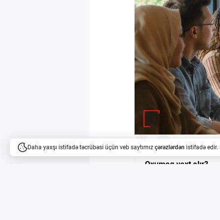
14
11
Daha yaxşı istifadə təcrübəsi üçün veb saytımız
çərəzlərdən
istifadə edir
Oxumaq vaxt alır?
Məqalələri dinləyə bilərsi
HitchPiggy regional 