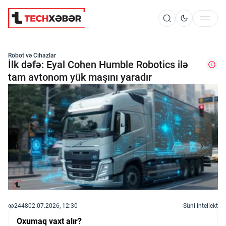
Süni İntellekt
Robot və Cihazlar
İlk dəfə: Eyal Cohen Humble Robotics ilə
tam avtonom yük maşını yaradır
Elm və Kosmos
Texnoloji İnkişaf
İnnovasiya və Startaplar
Robot və Cihazlar
2448
02.07.2026, 12:30
Süni intellekt
Oxumaq vaxt alır?