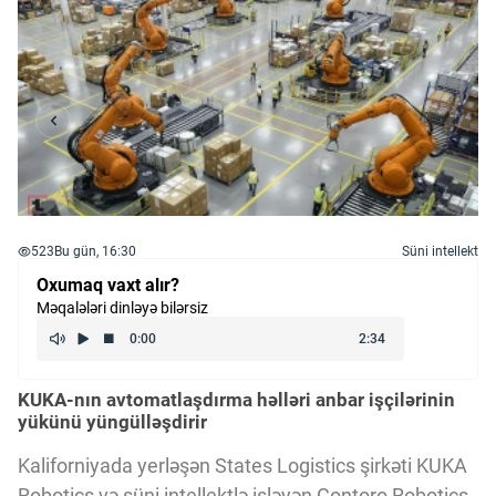
523
Bu gün, 16:30
Süni intellekt
Oxumaq vaxt alır?
Məqalələri dinləyə bilərsiz
KUKA-nın avtomatlaşdırma həlləri anbar işçilərinin
yükünü yüngülləşdirir
Kaliforniyada yerləşən States Logistics şirkəti KUKA
Robotics və süni intellektlə işləyən Contoro Robotics