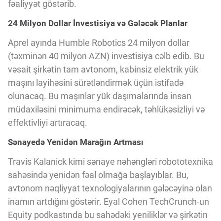
Innovasiya Bələdçisi
fəaliyyət göstərib.
24 Milyon Dollar İnvestisiya və Gələcək Planlar
Gələcəyin Təhlili
Aprel ayında Humble Robotics 24 milyon dollar
(təxminən 40 milyon AZN) investisiya cəlb edib. Bu
vəsait şirkətin tam avtonom, kabinsiz elektrik yük
Podkastlar
maşını layihəsini sürətləndirmək üçün istifadə
olunacaq. Bu maşınlar yük daşımalarında insan
müdaxiləsini minimuma endirəcək, təhlükəsizliyi və
effektivliyi artıracaq.
Sənayedə Yenidən Marağın Artması
Travis Kalanick kimi sənaye nəhəngləri robototexnika
sahəsində yenidən fəal olmağa başlayıblar. Bu,
avtonom nəqliyyat texnologiyalarının gələcəyinə olan
inamın artdığını göstərir. Eyal Cohen TechCrunch-un
Equity podkastında bu sahədəki yeniliklər və şirkətin