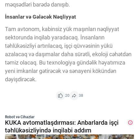
məqsədləri barədə danışıb.
İnsanlar və Gələcək Nəqliyyat
Tam avtonom, kabinsiz yük maşınları nəqliyyat
sektorunda inqilab yaradacaq. İnsanların
təhlükəsizliyi artırılacaq, işçi qüvvəsinin yükü
azalacaq və daşımalar daha sürətli, ekoloji cəhətdən
təmiz olacaq. Bu texnologiya gündəlik həyatımıza
yeni imkanlar gətirəcək və sənayeni kökündən
dəyişdirəcək.
20
38
Robot və Cihazlar
KUKA avtomatlaşdırması: Anbarlarda işçi
təhlükəsizliyində inqilabi addım