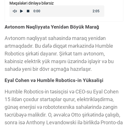
Məqalələri dinləyə bilərsiz
Kriptovalyuta
Avtonom Nəqliyyata Yenidən Böyük Marağ
ÇƏRƏZLƏR SİYASƏTİ
Avtonom nəqliyyat sahəsində maraq yenidən
artmaqdadır. Bu dəfə diqqət mərkəzində Humble
İSTIFADƏ ŞƏRTLƏRİ
Robotics şirkəti dayanır. Şirkət tam avtonom,
kabinsiz elektrik yük maşını üzərində işləyir və bu
MƏXFİLİK SİYASƏTİ
sahədə yeni bir dövr açmağa hazırlaşır.
Eyal Cohen və Humble Robotics-in Yüksəlişi
Haqqımızda
Humble Robotics-in təsisçisi və CEO-su Eyal Cohen
15 ildən çoxdur startaplar qurur, elektrikləşdirmə,
günəş enerjisi və robototexnika sahələrində zəngin
Vizyoner Baxışı
təcrübəyə malikdir. O, əvvəlcə Otto şirkətində çalışıb,
sonra isə Anthony Levandowski ilə birlikdə Pronto-da