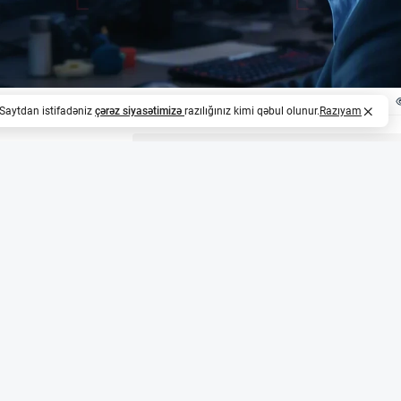
. Saytdan istifadəniz
çərəz siyasətimizə
razılığınız kimi qəbul olunur.
Razıyam
z
rəsmi broker-dealer statusu qazandı
ktivlər sahəsində fəaliyyət göstərən aparıcı şirkət olar
er kimi qeydiyyatdan keçib. Bu addım şirkətin ABŞ səhmləri
əmçinin New York Stock Exchange və Nasdaq birjalarında 
 imkan verir.
 dollarlıq ticarət həcmi və geniş bazar şəbəkəsi
an çox mərkəzləşdirilmiş və mərkəzləşdirilməmiş bazarda f