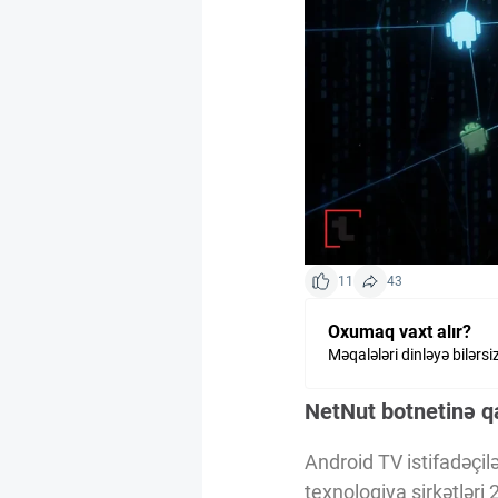
Kriptovalyuta
ÇƏRƏZLƏR SİYASƏTİ
İSTIFADƏ ŞƏRTLƏRİ
MƏXFİLİK SİYASƏTİ
11
43
Oxumaq vaxt alır?
Haqqımızda
Məqalələri dinləyə bilərsi
NetNut botnetinə qa
Vizyoner Baxışı
Android TV istifadəçilə
texnologiya şirkətləri