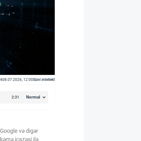
4
08.07.2026, 12:00
Süni intellekt
, Google və digər
kəmə icazəsi ilə