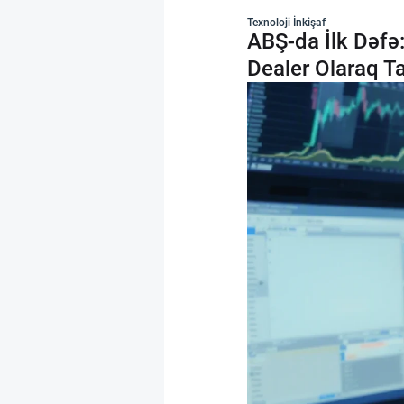
Texnoloji İnkişaf
ABŞ-da İlk Dəfə
Dealer Olaraq T