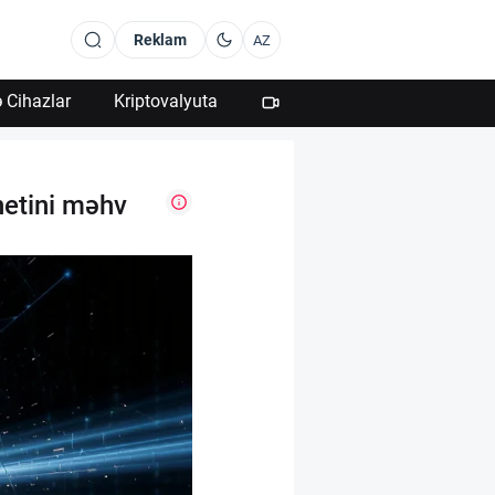
Reklam
AZ
 Cihazlar
Kriptovalyuta
netini məhv