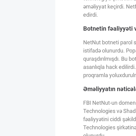
Innovasiya Bələdçisi
əməliyyat keçirdi. Net
edirdi.
Gələcəyin Təhlili
Botnetin fəaliyyəti v
NetNut botneti parol s
Podkastlar
istifadə olunurdu. Pop
quraşdırılmışdı. Bu bo
asanlıqla hack edilird
proqramla yoluxduru
Əməliyyatın nəticələ
FBI NetNut-un domenlə
Technologies və Shado
fəaliyyətini ciddi şək
Technologies şirkətin
olunurdu.