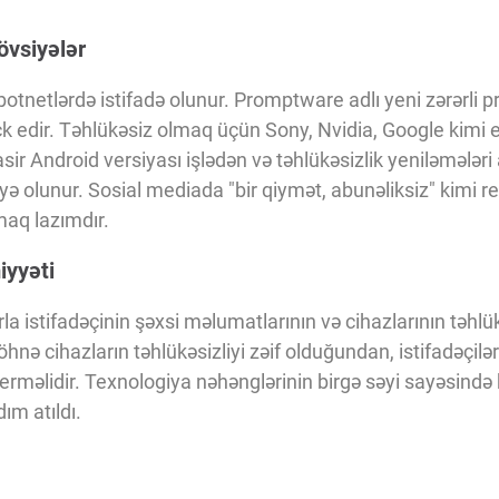
övsiyələr
botnetlərdə istifadə olunur. Promptware adlı yeni zərərli p
ck edir. Təhlükəsiz olmaq üçün Sony, Nvidia, Google kimi eti
sir Android versiyası işlədən və təhlükəsizlik yeniləmələri
yə olunur. Sosial mediada "bir qiymət, abunəliksiz" kimi 
aq lazımdır.
iyyəti
la istifadəçinin şəxsi məlumatlarının və cihazlarının təhl
hnə cihazların təhlükəsizliyi zəif olduğundan, istifadəçilər
rməlidir. Texnologiya nəhənglərinin birgə səyi sayəsində 
m atıldı.