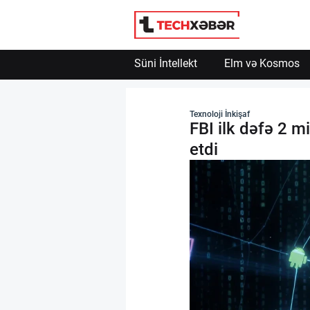
Süni İntellekt
Elm və Kosmos
Süni İntellekt
Texnoloji İnkişaf
FBI ilk dəfə 2 m
Elm və Kosmos
etdi
Texnoloji İnkişaf
İnnovasiya və Startaplar
Robot və Cihazlar