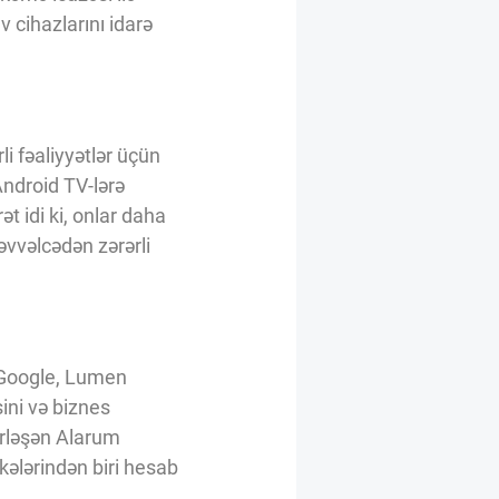
 cihazlarını idarə
i fəaliyyətlər üçün
Android TV-lərə
t idi ki, onlar daha
əvvəlcədən zərərli
. Google, Lumen
ini və biznes
yerləşən Alarum
ələrindən biri hesab