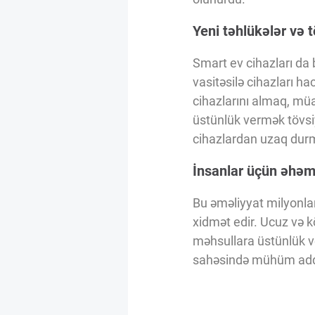
Yeni təhlükələr və t
Smart ev cihazları da 
vasitəsilə cihazları ha
cihazlarını almaq, müa
üstünlük vermək tövsi
cihazlardan uzaq durm
İnsanlar üçün əhəm
Bu əməliyyat milyonlar
xidmət edir. Ucuz və kö
məhsullara üstünlük ve
sahəsində mühüm addı