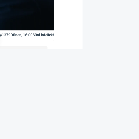
1379
Dünən, 16:00
Süni intellekt
aq ABŞ-da SEC və FINRA
 və opsionları ilə
bazar yaradıcısı kimi
əaliyyət göstərir və