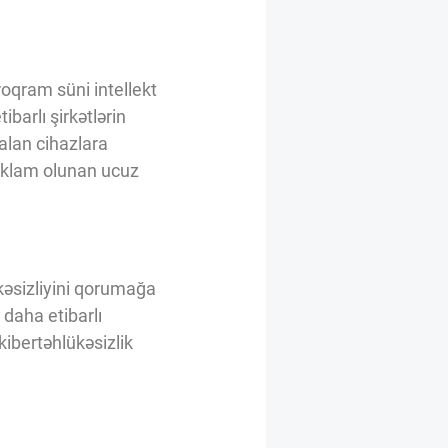
roqram süni intellekt
barlı şirkətlərin
 alan cihazlara
reklam olunan ucuz
ükəsizliyini qorumağa
 daha etibarlı
kibertəhlükəsizlik