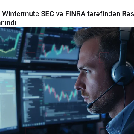
: Wintermute SEC və FINRA tərəfindən Rəs
anındı