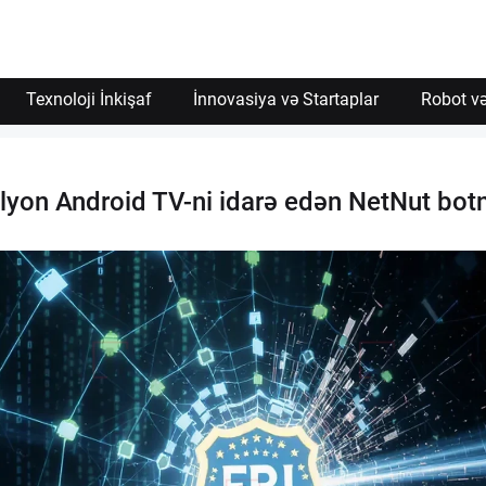
Texnoloji İnkişaf
İnnovasiya və Startaplar
Robot və
ilyon Android TV-ni idarə edən NetNut bot