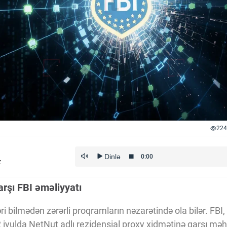
224
z
rşı FBI əməliyyatı
ri bilmədən zərərli proqramların nəzarətində ola bilər. FBI
 2 iyulda NetNut adlı rezidensial proxy xidmətinə qarşı məh