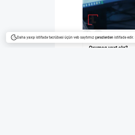
8
14
Daha yaxşı istifadə təcrübəsi üçün veb saytımız
çərəzlərdən
istifadə edir
Oxumaq vaxt alır?
Məqalələri dinləyə bilərsi
Wintermute ABŞ-da 
Wintermute rəqəmsal a
tərəfindən broker-deal
ticarət aparmasına, h
fəaliyyət göstərməsinə
Gündəlik 10 milyard
Wintermute artıq 60-d