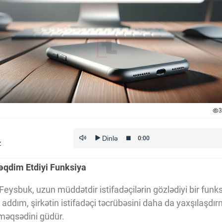
3
z
qdim Etdiyi Funksiya
eysbuk, uzun müddətdir istifadəçilərin gözlədiyi bir funk
u addım, şirkətin istifadəçi təcrübəsini daha da yaxşılaşdı
 məqsədini güdür.