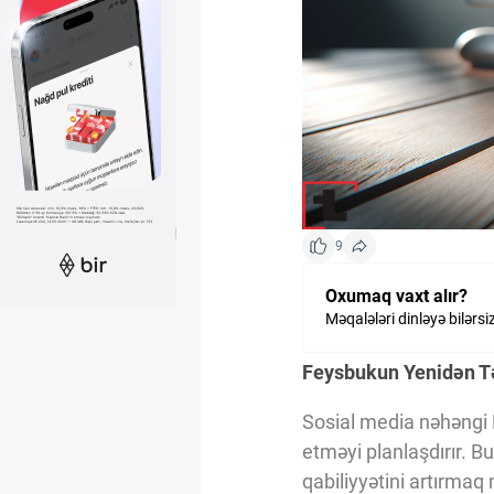
Kriptovalyuta
ÇƏRƏZLƏR SİYASƏTİ
İSTIFADƏ ŞƏRTLƏRİ
9
MƏXFİLİK SİYASƏTİ
Oxumaq vaxt alır?
Məqalələri dinləyə bilərsi
Haqqımızda
Feysbukun Yenidən Tə
Sosial media nəhəngi F
Vizyoner Baxışı
etməyi planlaşdırır. B
qabiliyyətini artırmaq