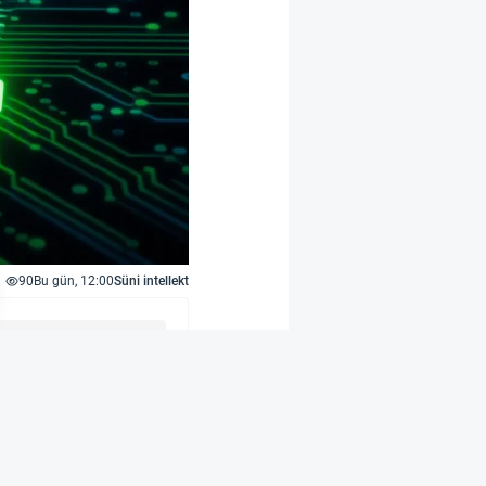
90
Bu gün, 12:00
Süni intellekt
adəyə verilib. Bu xüsusi
də edir. Masaüstü