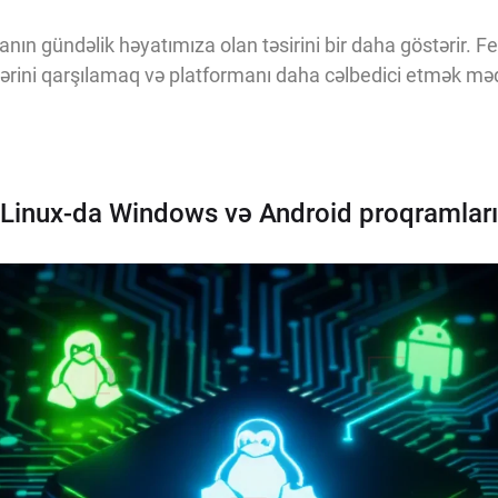
ianın gündəlik həyatımıza olan təsirini bir daha göstərir. 
tilərini qarşılamaq və platformanı daha cəlbedici etmək məq
Linux-da Windows və Android proqramların