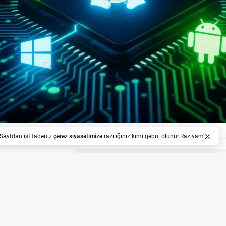
. Saytdan istifadəniz
çərəz siyasətimizə
razılığınız kimi qəbul olunur.
Razıyam
z
nux-da yeni təcrübə
ün yaxşı xəbər: AnduinOS-un yeni versiyası V2.0 artıq istif
tu əsasında hazırlanıb və tam Wayland stack-dən istifa