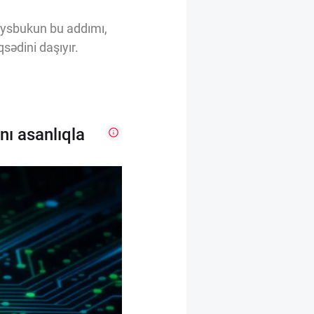
Feysbukun bu addımı,
sədini daşıyır.
ı asanlıqla