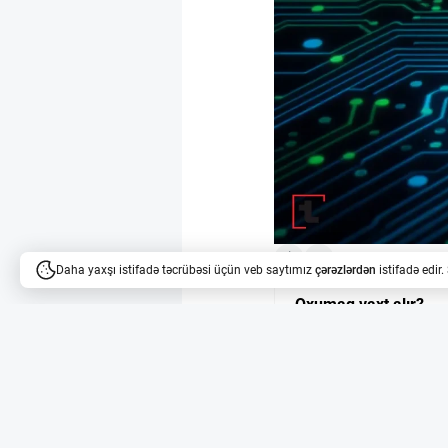
Daha yaxşı istifadə təcrübəsi üçün veb saytımız
çərəzlərdən
istifadə edir
Oxumaq vaxt alır?
Məqalələri dinləyə bilərsi
AnduinOS V2.0 ilə Li
Linux istifadəçiləri üç
Linux paylanması Ubun