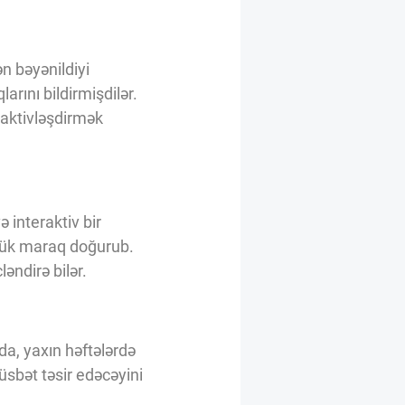
ən bəyənildiyi
arını bildirmişdilər.
n aktivləşdirmək
 interaktiv bir
öyük maraq doğurub.
əndirə bilər.
da, yaxın həftələrdə
müsbət təsir edəcəyini