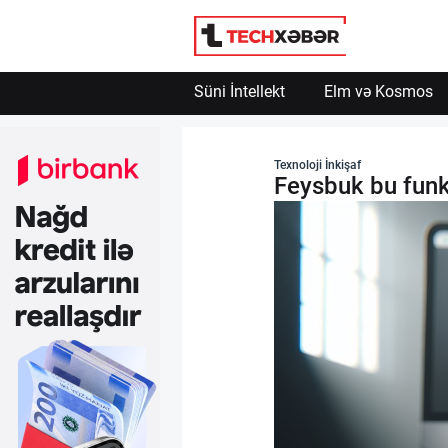
Süni İntellekt
Elm və Kosmos
Süni İntellekt
Texnoloji İnkişaf
Feysbuk bu funk
Elm və Kosmos
Texnoloji İnkişaf
İnnovasiya və Startaplar
Robot və Cihazlar