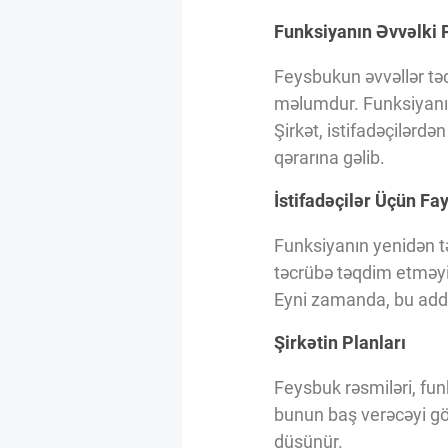
Innovasiya Bələdçisi
Funksiyanın Əvvəlki P
Feysbukun əvvəllər təq
Gələcəyin Təhlili
məlumdur. Funksiyanın 
Şirkət, istifadəçilərdə
Podkastlar
qərarına gəlib.
İstifadəçilər Üçün Fa
Funksiyanın yenidən tə
təcrübə təqdim etməyi 
Eyni zamanda, bu addı
Şirkətin Planları
Feysbuk rəsmiləri, fun
bunun baş verəcəyi gözl
düşünür.