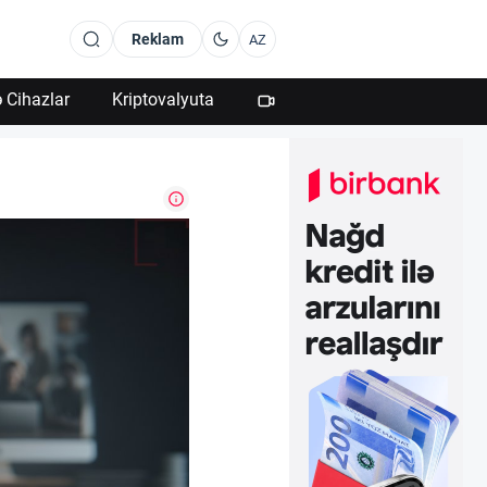
Reklam
AZ
 Cihazlar
Kriptovalyuta