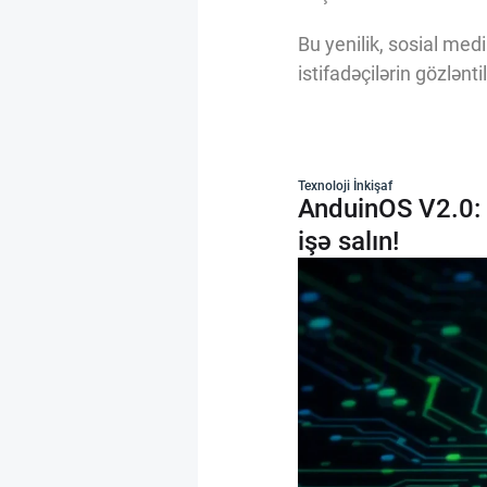
Bu yenilik, sosial med
istifadəçilərin gözlən
Texnoloji İnkişaf
AnduinOS V2.0: 
işə salın!