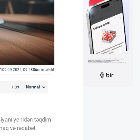
1
09.09.2025, 09:58
Süni intellekt
siyanı yenidən təqdim
rmaq və rəqabət