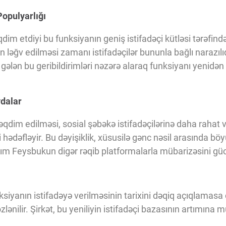
opulyarlığı
dim etdiyi bu funksiyanın geniş istifadəçi kütləsi tərəfind
ləğv edilməsi zamanı istifadəçilər bununla bağlı narazılıql
n gələn bu geribildirimləri nəzərə alaraq funksiyanı yenidə
ydalar
qdim edilməsi, sosial şəbəkə istifadəçilərinə daha rahat və
hədəfləyir. Bu dəyişiklik, xüsusilə gənc nəsil arasında b
m Feysbukun digər rəqib platformalarla mübarizəsini gücl
ksiyanın istifadəyə verilməsinin tarixini dəqiq açıqlamasa 
ənilir. Şirkət, bu yeniliyin istifadəçi bazasının artımına 