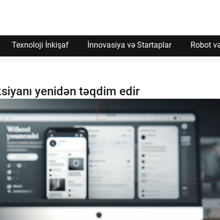
Texnoloji İnkişaf
İnnovasiya və Startaplar
Robot və
siyanı yenidən təqdim edir