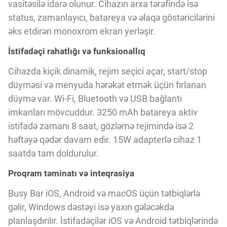
Innovasiya Bələdçisi
vasitəsilə idarə olunur. Cihazın arxa tərəfində isə
status, zamanlayıcı, batareya və əlaqə göstəricilərini
əks etdirən monoxrom ekran yerləşir.
Gələcəyin Təhlili
İstifadəçi rahatlığı və funksionallıq
Cihazda kiçik dinamik, rejim seçici açar, start/stop
Podkastlar
düyməsi və menyuda hərəkət etmək üçün fırlanan
düymə var. Wi-Fi, Bluetooth və USB bağlantı
imkanları mövcuddur. 3250 mAh batareya aktiv
istifadə zamanı 8 saat, gözləmə rejimində isə 2
həftəyə qədər davam edir. 15W adapterlə cihaz 1
saatda tam doldurulur.
Proqram təminatı və inteqrasiya
Busy Bar iOS, Android və macOS üçün tətbiqlərlə
gəlir, Windows dəstəyi isə yaxın gələcəkdə
planlaşdırılır. İstifadəçilər iOS və Android tətbiqlərində