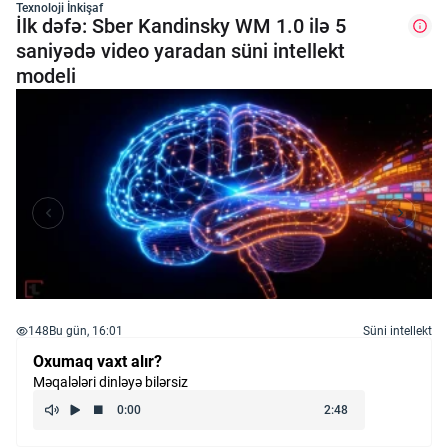
Texnoloji İnkişaf
İlk dəfə: Sber Kandinsky WM 1.0 ilə 5
saniyədə video yaradan süni intellekt
modeli
148
Bu gün, 16:01
Süni intellekt
Oxumaq vaxt alır?
Məqalələri dinləyə bilərsiz