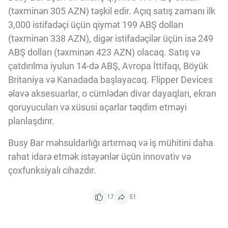
(təxminən 305 AZN) təşkil edir. Açıq satış zamanı ilk
3,000 istifadəçi üçün qiymət 199 ABŞ dolları
(təxminən 338 AZN), digər istifadəçilər üçün isə 249
ABŞ dolları (təxminən 423 AZN) olacaq. Satış və
çatdırılma iyulun 14-də ABŞ, Avropa İttifaqı, Böyük
Britaniya və Kanadada başlayacaq. Flipper Devices
əlavə aksesuarlar, o cümlədən divar dayaqları, ekran
qoruyucuları və xüsusi açarlar təqdim etməyi
planlaşdırır.
Busy Bar məhsuldarlığı artırmaq və iş mühitini daha
rahat idarə etmək istəyənlər üçün innovativ və
çoxfunksiyalı cihazdır.
17
51