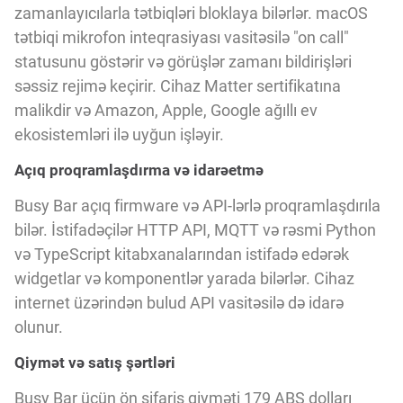
zamanlayıcılarla tətbiqləri bloklaya bilərlər. macOS
tətbiqi mikrofon inteqrasiyası vasitəsilə "on call"
statusunu göstərir və görüşlər zamanı bildirişləri
səssiz rejimə keçirir. Cihaz Matter sertifikatına
malikdir və Amazon, Apple, Google ağıllı ev
ekosistemləri ilə uyğun işləyir.
Açıq proqramlaşdırma və idarəetmə
Busy Bar açıq firmware və API-lərlə proqramlaşdırıla
bilər. İstifadəçilər HTTP API, MQTT və rəsmi Python
və TypeScript kitabxanalarından istifadə edərək
widgetlar və komponentlər yarada bilərlər. Cihaz
internet üzərindən bulud API vasitəsilə də idarə
olunur.
Qiymət və satış şərtləri
Busy Bar üçün ön sifariş qiyməti 179 ABŞ dolları