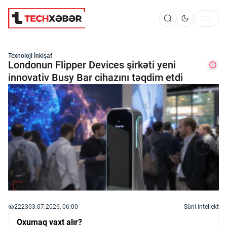
Süni İntellekt
Texnoloji İnkişaf
Londonun Flipper Devices şirkəti yeni
innovativ Busy Bar cihazını təqdim etdi
Elm və Kosmos
Texnoloji İnkişaf
İnnovasiya və Startaplar
Robot və Cihazlar
2223
03.07.2026, 06:00
Süni intellekt
Oxumaq vaxt alır?