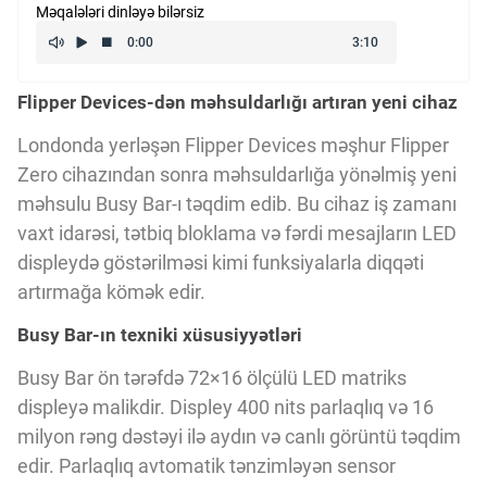
Məqalələri dinləyə bilərsiz
Kriptovalyuta
Flipper Devices-dən məhsuldarlığı artıran yeni cihaz
ÇƏRƏZLƏR SİYASƏTİ
Londonda yerləşən Flipper Devices məşhur Flipper
Zero cihazından sonra məhsuldarlığa yönəlmiş yeni
İSTIFADƏ ŞƏRTLƏRİ
məhsulu Busy Bar-ı təqdim edib. Bu cihaz iş zamanı
vaxt idarəsi, tətbiq bloklama və fərdi mesajların LED
MƏXFİLİK SİYASƏTİ
displeydə göstərilməsi kimi funksiyalarla diqqəti
artırmağa kömək edir.
Busy Bar-ın texniki xüsusiyyətləri
Haqqımızda
Busy Bar ön tərəfdə 72×16 ölçülü LED matriks
displeyə malikdir. Displey 400 nits parlaqlıq və 16
Vizyoner Baxışı
milyon rəng dəstəyi ilə aydın və canlı görüntü təqdim
edir. Parlaqlıq avtomatik tənzimləyən sensor