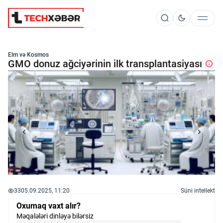
Süni İntellekt
Elm və Kosmos
GMO donuz ağciyərinin ilk transplantasiyası
Elm və Kosmos
Texnoloji İnkişaf
İnnovasiya və Startaplar
33
05.09.2025, 11:20
Süni intellekt
Robot və Cihazlar
Oxumaq vaxt alır?
Məqalələri dinləyə bilərsiz