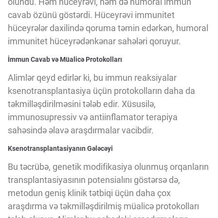
olundu. Həm hüceyrəvi, həm də humoral immun
Innovasiya Bələdçisi
cavab özünü göstərdi. Hüceyrəvi immunitet
hüceyrələr daxilində qoruma təmin edərkən, humoral
Gələcəyin Təhlili
immunitet hüceyrədənkənar sahələri qoruyur.
İmmun Cavab və Müalicə Protokolları
Podkastlar
Alimlər qeyd edirlər ki, bu immun reaksiyalar
ksenotransplantasiya üçün protokolların daha da
təkmilləşdirilməsini tələb edir. Xüsusilə,
immunosupressiv və antiinflamator terapiya
sahəsində əlavə araşdırmalar vacibdir.
Ksenotransplantasiyanın Gələcəyi
Bu təcrübə, genetik modifikasiya olunmuş orqanların
transplantasiyasının potensialını göstərsə də,
metodun geniş klinik tətbiqi üçün daha çox
araşdırma və təkmilləşdirilmiş müalicə protokolları