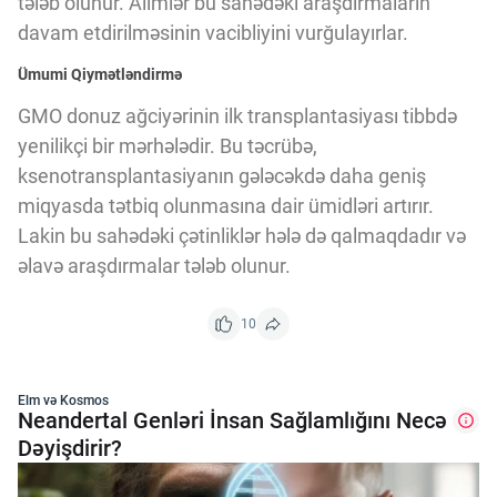
tələb olunur. Alimlər bu sahədəki araşdırmaların
davam etdirilməsinin vacibliyini vurğulayırlar.
Ümumi Qiymətləndirmə
GMO donuz ağciyərinin ilk transplantasiyası tibbdə
yenilikçi bir mərhələdir. Bu təcrübə,
ksenotransplantasiyanın gələcəkdə daha geniş
miqyasda tətbiq olunmasına dair ümidləri artırır.
Lakin bu sahədəki çətinliklər hələ də qalmaqdadır və
əlavə araşdırmalar tələb olunur.
10
Elm və Kosmos
Neandertal Genləri İnsan Sağlamlığını Necə
Dəyişdirir?