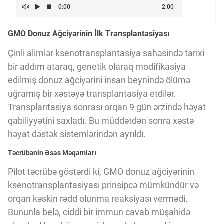
Kriptovalyuta
GMO Donuz Ağciyərinin İlk Transplantasiyası
ÇƏRƏZLƏR SİYASƏTİ
Çinli alimlər ksenotransplantasiya sahəsində tarixi
bir addım ataraq, genetik olaraq modifikasiya
edilmiş donuz ağciyərini insan beynində ölümə
İSTIFADƏ ŞƏRTLƏRİ
uğramış bir xəstəyə transplantasiya etdilər.
Transplantasiya sonrası orqan 9 gün ərzində həyat
MƏXFİLİK SİYASƏTİ
qabiliyyətini saxladı. Bu müddətdən sonra xəstə
həyat dəstək sistemlərindən ayrıldı.
Təcrübənin Əsas Məqamları
Haqqımızda
Pilot təcrübə göstərdi ki, GMO donuz ağciyərinin
ksenotransplantasiyası prinsipcə mümkündür və
Vizyoner Baxışı
orqan kəskin rədd olunma reaksiyası vermədi.
Bununla belə, ciddi bir immun cavab müşahidə