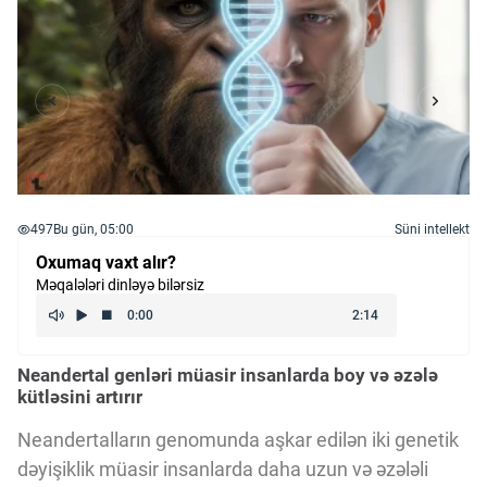
497
Bu gün, 05:00
Süni intellekt
Oxumaq vaxt alır?
Məqalələri dinləyə bilərsiz
Neandertal genləri müasir insanlarda boy və əzələ
kütləsini artırır
Neandertalların genomunda aşkar edilən iki genetik
dəyişiklik müasir insanlarda daha uzun və əzələli