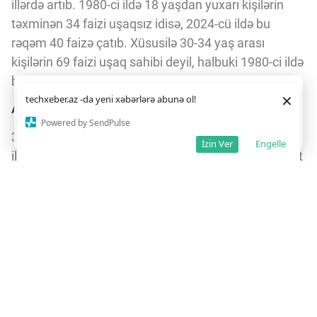
illərdə artıb. 1980-ci ildə 18 yaşdan yuxarı kişilərin
təxminən 34 faizi uşaqsız idisə, 2024-cü ildə bu
rəqəm 40 faizə çatıb. Xüsusilə 30-34 yaş arası
kişilərin 69 faizi uşaq sahibi deyil, halbuki 1980-ci ildə
bu göstərici 42 faiz idi.
Daha yaxşı istifadə təcrübəsi üçün veb saytımız
çərəzlərdən
×
techxeber.az -da yeni xəbərlərə abunə ol!
istifadə edir. Saytdan istifadəniz
çərəz siyasətimizə
Ailə qurmaqda gecikmənin səbəbləri
razılığınız kimi qəbul olunur.
5
Powered by SendPulse
Razıyam
35-39 yaşlı kişilərin 54 faizi uşaqsızdır, bu da 1980-ci
İzin Ver
Engelle
ildəki 22 faizdən xeyli yüksəkdir. Eyni zamanda, sabit
partnyorla yaşayan kişilərin sayı da azalmaqdadır.
1986-cı ildə kişilərin 93 faizi sabit partnyorla
yaşayırdısa, 2024-cü ildə bu göstərici 79 faizə düşüb.
Sosial tədqiqatçılar bildirirlər ki, maliyyə sabitliyi, iş
mövqeyi və uyğun yaşayış şəraiti kimi amillər ailə
qurmağı gecikdirir.
Partnyor seçimi və qadınların rolu