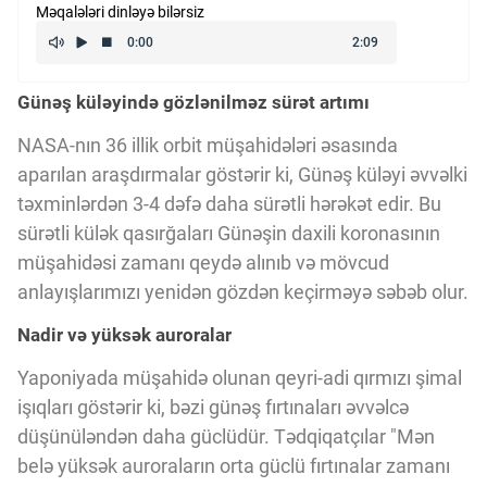
Məqalələri dinləyə bilərsiz
Kriptovalyuta
Günəş küləyində gözlənilməz sürət artımı
ÇƏRƏZLƏR SİYASƏTİ
NASA-nın 36 illik orbit müşahidələri əsasında
aparılan araşdırmalar göstərir ki, Günəş küləyi əvvəlki
İSTIFADƏ ŞƏRTLƏRİ
təxminlərdən 3-4 dəfə daha sürətli hərəkət edir. Bu
sürətli külək qasırğaları Günəşin daxili koronasının
MƏXFİLİK SİYASƏTİ
müşahidəsi zamanı qeydə alınıb və mövcud
anlayışlarımızı yenidən gözdən keçirməyə səbəb olur.
Nadir və yüksək auroralar
Haqqımızda
Yaponiyada müşahidə olunan qeyri-adi qırmızı şimal
işıqları göstərir ki, bəzi günəş fırtınaları əvvəlcə
Vizyoner Baxışı
düşünüləndən daha güclüdür. Tədqiqatçılar "Mən
belə yüksək auroraların orta güclü fırtınalar zamanı