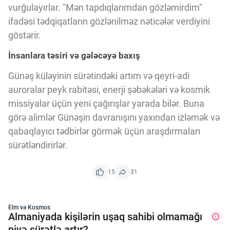
vurğulayırlar. "Mən tapdıqlarımdan gözləmirdim"
ifadəsi tədqiqatların gözlənilməz nəticələr verdiyini
göstərir.
İnsanlara təsiri və gələcəyə baxış
Günəş küləyinin sürətindəki artım və qeyri-adi
auroralar peyk rabitəsi, enerji şəbəkələri və kosmik
missiyalar üçün yeni çağırışlar yarada bilər. Buna
görə alimlər Günəşin davranışını yaxından izləmək və
qabaqlayıcı tədbirlər görmək üçün araşdırmaları
sürətləndirirlər.
15
31
Elm və Kosmos
Almaniyada kişilərin uşaq sahibi olmamağı
niyə sürətlə artır?