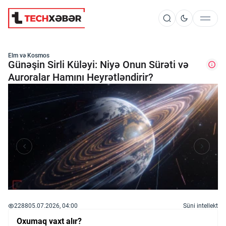
Süni İntellekt
Elm və Kosmos
Günəşin Sirli Küləyi: Niyə Onun Sürəti və
Auroralar Hamını Heyrətləndirir?
Elm və Kosmos
Texnoloji İnkişaf
İnnovasiya və Startaplar
Robot və Cihazlar
2288
05.07.2026, 04:00
Süni intellekt
Oxumaq vaxt alır?