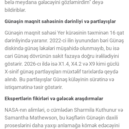
Innovasiya Bələdçisi
belə meydana gələcəyini gözləmirdim" deyə
bildiriblər.
Günəşin maqnit sahəsinin dərinliyi və partlayışlar
Gələcəyin Təhlili
Günəşin maqnit sahəsi Yer kürəsinin təxminən 16 qat
dərinliyində yaranır. 2022-ci ilin iyunundan bəri Günəş
Podkastlar
diskində günəş ləkələri müşahidə olunmayıb, bu isə
cari Günəş dövrünün sakit fazaya doğru irəlilədiyini
göstərir. 2026-cı ildə isə X1.4, X4.2 və X9 kimi güclü
X-sinif günəş partlayışları müxtəlif tarixlərdə qeydə
alınıb. Bu partlayışlar Günəş küləyinin sürətinə və
istiqamətinə təsir göstərir.
Ekspertlərin fikirləri və gələcək araşdırmalar
NASA-nın alimləri, o cümlədən Sharmila Kuthunur və
Samantha Mathewson, bu kəşflərin Günəşin daxili
proseslərini daha yaxşı anlamağa kömək edəcəyini