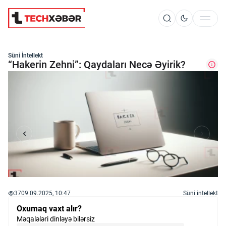
Süni İntellekt
Süni İntellekt
“Hakerin Zehni”: Qaydaları Necə Əyirik?
Elm və Kosmos
Texnoloji İnkişaf
İnnovasiya və Startaplar
37
09.09.2025, 10:47
Süni intellekt
Robot və Cihazlar
Oxumaq vaxt alır?
Məqalələri dinləyə bilərsiz