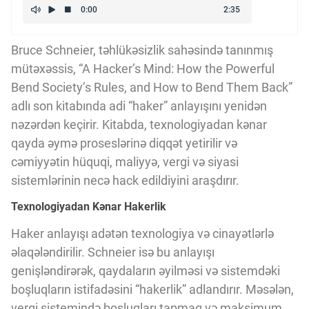
Kriptovalyuta
Bruce Schneier, təhlükəsizlik sahəsində tanınmış
ÇƏRƏZLƏR SİYASƏTİ
mütəxəssis, “A Hacker’s Mind: How the Powerful
Bend Society’s Rules, and How to Bend Them Back”
adlı son kitabında adi “haker” anlayışını yenidən
İSTIFADƏ ŞƏRTLƏRİ
nəzərdən keçirir. Kitabda, texnologiyadan kənar
qayda əymə proseslərinə diqqət yetirilir və
cəmiyyətin hüquqi, maliyyə, vergi və siyasi
MƏXFİLİK SİYASƏTİ
sistemlərinin necə hack edildiyini araşdırır.
Texnologiyadan Kənar Hakerlik
Haqqımızda
Haker anlayışı adətən texnologiya və cinayətlərlə
əlaqələndirilir. Schneier isə bu anlayışı
Vizyoner Baxışı
genişləndirərək, qaydaların əyilməsi və sistemdəki
boşluqların istifadəsini “hakerlik” adlandırır. Məsələn,
vergi sistemində boşluqları tapmaq və maksimum