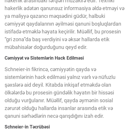
hakerlik arasındakı fərqləri müzakirə edir. Texniki
hakerlik adətən qanunsuz informasiya əldə etməyi və
ya maliyyə qazancı məqsədini güdür, halbuki
cəmiyyət qaydalarının əyilməsi qanuni boşluqlardan
istifadə etməklə həyata keçirilir. Müəllif, bu prosesin
“gri zona”da baş verdiyini və əksər hallarda etik
mübahisələr doğurduğunu qeyd edir.
Cəmiyyət və Sistemlərin Hack Edilməsi
Schneier-in fikrincə, cəmiyyətin qayda və
sistemlərinin hack edilməsi yalnız varlı və nüfuzlu
şəxslərə aid deyil. Kitabda inkişaf etməkdə olan
ölkələrdə bu prosesin gündəlik həyatın bir hissəsi
olduğu vurğulanır. Müəllif, qayda əymənin sosial
zərurət olduğu hallarda insanlar arasında etik və
qanuni sərhədlərin necə qarışdığını izah edir.
Schneier-in Təcrübəsi