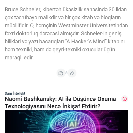
Bruce Schneier, kibertəhlükəsizlik sahəsində 30 ildən
çox təcrübəyə malikdir və bir çox kitab və bloqların
müəllifidir. O, həmçinin Westminster Universitetindən
fəxri doktorluq dərəcəsi almışdır. Schneier-in geniş
bilikləri və yazı bacarıqları “A Hacker’s Mind” kitabını
həm texniki, həm də qeyri-texniki oxucular üçün
maraqlı edir.
8
Süni İntellekt
Naomi Bashkansky: AI ilə Düşüncə Oxuma
Texnologiyasını Necə İnkişaf Etdirir?