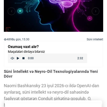
489
Bu gün, 15:30
Süni intellekt
Oxumaq vaxt alır?
Məqalələri dinləyə bilərsiz
Süni İntellekt və Neyro-Dil Texnologiyalarında Yeni
Dövr
Naomi Bashkansky 23 iyul 2026-cı ildə OpenAI-dan
ayrılaraq, süni intellekt və neyro-dil sahəsində
fəaliyyət göstərən Conduit şirkətinə qoşulub. O,
burada insan beynindən qeyri-invaziv yolla toplanan
Daha yaxşı istifadə təcrübəsi üçün veb saytımız
çərəzlərdən