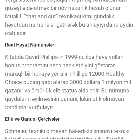
Innovasiya Bələdçisi
güzəşt əldə etmək bir növ hakerlik hesab olunur.
Müəllif, “chat and cut” texnikası kimi gündəlik
Gələcəyin Təhlili
həyatdan nümunələr gətirərək bu anlayışı daha aydın
izah edir.
Real Həyat Nümunələri
Podkastlar
Kitabda David Phillips-in 1999-cu ildə hava yolları
bonus proqramını necə hack etdiyini göstərən
maraqlı bir hekayə yer alır. Phillips 12000 Healthy
Choice puding qabı alaraq 3000 dollara 1 milyon mil
qazanır və ömürlük elit status əldə edir. Bu nümunə
qaydaların əyilməsinin qanuni, lakin etik olmayan
tərəflərini vurğulayır.
Etik və Qanuni Çərçivələr
Schneier, texniki olmayan hakerliklə ənənəvi texniki