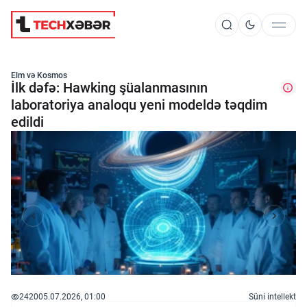
Süni İntellekt
Elm və Kosmos
İlk dəfə: Hawking şüalanmasının
laboratoriya analoqu yeni modeldə təqdim
edildi
Elm və Kosmos
Texnoloji İnkişaf
İnnovasiya və Startaplar
Robot və Cihazlar
2420
05.07.2026, 01:00
Süni intellekt