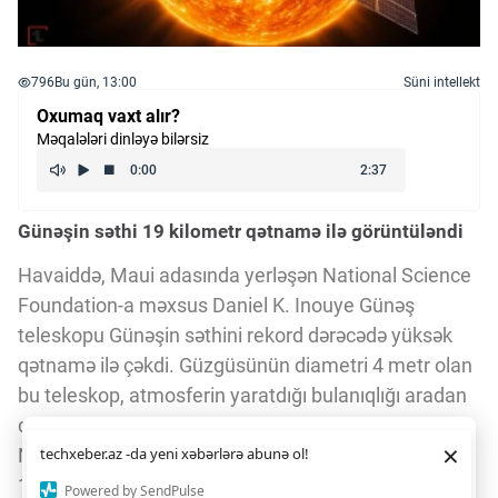
796
Bu gün, 13:00
Süni intellekt
Oxumaq vaxt alır?
Məqalələri dinləyə bilərsiz
Günəşin səthi 19 kilometr qətnamə ilə görüntüləndi
Havaiddə, Maui adasında yerləşən National Science
Foundation-a məxsus Daniel K. Inouye Günəş
teleskopu Günəşin səthini rekord dərəcədə yüksək
qətnamə ilə çəkdi. Güzgüsünün diametri 4 metr olan
bu teleskop, atmosferin yaratdığı bulanıqlığı aradan
qaldıran optik adaptiv sistemlə təchiz olunub.
Daha yaxşı istifadə təcrübəsi üçün veb saytımız
çərəzlərdən
×
Nəticədə Günəşin fotosferasının detallarını təxminən
techxeber.az -da yeni xəbərlərə abunə ol!
istifadə edir. Saytdan istifadəniz
çərəz siyasətimizə
razılığınız kimi qəbul olunur.
19 kilometr qətnamə ilə görmək mümkün oldu.
8
5
Powered by SendPulse