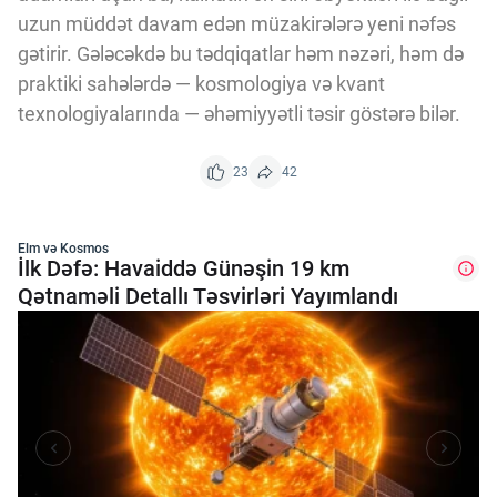
uzun müddət davam edən müzakirələrə yeni nəfəs
gətirir. Gələcəkdə bu tədqiqatlar həm nəzəri, həm də
praktiki sahələrdə — kosmologiya və kvant
texnologiyalarında — əhəmiyyətli təsir göstərə bilər.
23
42
Elm və Kosmos
İlk Dəfə: Havaiddə Günəşin 19 km
Qətnaməli Detallı Təsvirləri Yayımlandı