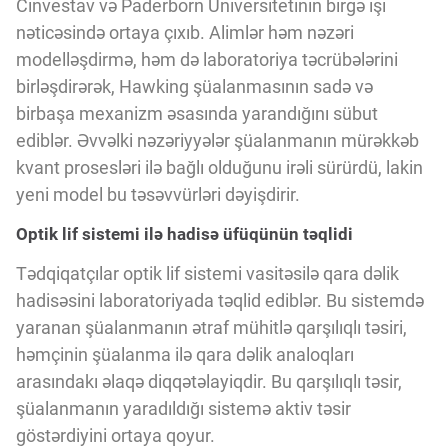
Cinvestav və Paderborn Universitetinin birgə işi
Innovasiya Bələdçisi
nəticəsində ortaya çıxıb. Alimlər həm nəzəri
modelləşdirmə, həm də laboratoriya təcrübələrini
Gələcəyin Təhlili
birləşdirərək, Hawking şüalanmasının sadə və
birbaşa mexanizm əsasında yarandığını sübut
ediblər. Əvvəlki nəzəriyyələr şüalanmanın mürəkkəb
Podkastlar
kvant prosesləri ilə bağlı olduğunu irəli sürürdü, lakin
yeni model bu təsəvvürləri dəyişdirir.
Optik lif sistemi ilə hadisə üfüqünün təqlidi
Tədqiqatçılar optik lif sistemi vasitəsilə qara dəlik
hadisəsini laboratoriyada təqlid ediblər. Bu sistemdə
yaranan şüalanmanın ətraf mühitlə qarşılıqlı təsiri,
həmçinin şüalanma ilə qara dəlik analoqları
arasındakı əlaqə diqqətəlayiqdir. Bu qarşılıqlı təsir,
şüalanmanın yaradıldığı sistemə aktiv təsir
göstərdiyini ortaya qoyur.