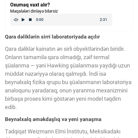
Oxumaq vaxt alır?
Kriptovalyuta
Məqalələri dinləyə bilərsiz
ÇƏRƏZLƏR SİYASƏTİ
Qara dəliklərin sirri laboratoriyada açılır
Qara dəliklər kainatın ən sirli obyektlərindən biridir.
İSTIFADƏ ŞƏRTLƏRİ
Onların tamamilə qara olmadığı, zəif termal
şüalanma — yəni Hawking şüalanması yaydığı uzun
MƏXFİLİK SİYASƏTİ
müddət nəzəriyyə olaraq qalmışdı. İndi isə
beynəlxalq fizika qrupu bu şüalanmanın laboratoriya
analoqunu yaradaraq, onun yaranma mexanizmini
Haqqımızda
birbaşa proses kimi göstərən yeni model təqdim
edib.
Vizyoner Baxışı
Beynəlxalq əməkdaşlıq və yeni yanaşma
Tədqiqat Weizmann Elmi İnstitutu, Meksikadakı