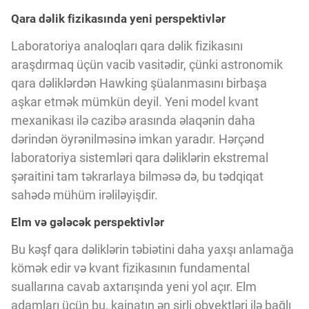
Qara dəlik fizikasında yeni perspektivlər
Laboratoriya analoqları qara dəlik fizikasını
araşdırmaq üçün vacib vasitədir, çünki astronomik
qara dəliklərdən Hawking şüalanmasını birbaşa
aşkar etmək mümkün deyil. Yeni model kvant
mexanikası ilə cazibə arasında əlaqənin daha
dərindən öyrənilməsinə imkan yaradır. Hərçənd
laboratoriya sistemləri qara dəliklərin ekstremal
şəraitini tam təkrarlaya bilməsə də, bu tədqiqat
sahədə mühüm irəliləyişdir.
Elm və gələcək perspektivlər
Bu kəşf qara dəliklərin təbiətini daha yaxşı anlamağa
kömək edir və kvant fizikasının fundamental
suallarına cavab axtarışında yeni yol açır. Elm
adamları üçün bu, kainatın ən sirli obyektləri ilə bağlı