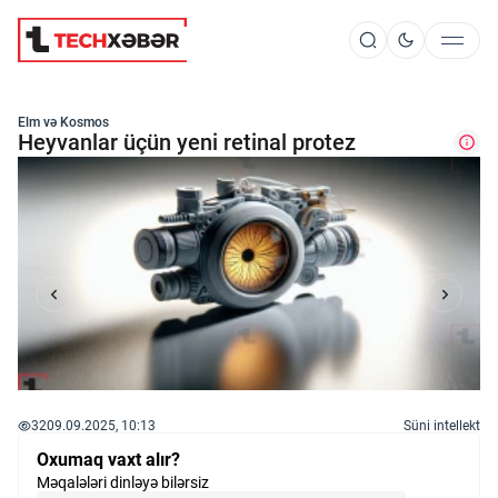
Süni İntellekt
Elm və Kosmos
Heyvanlar üçün yeni retinal protez
Elm və Kosmos
Texnoloji İnkişaf
İnnovasiya və Startaplar
32
09.09.2025, 10:13
Süni intellekt
Robot və Cihazlar
Oxumaq vaxt alır?
Məqalələri dinləyə bilərsiz