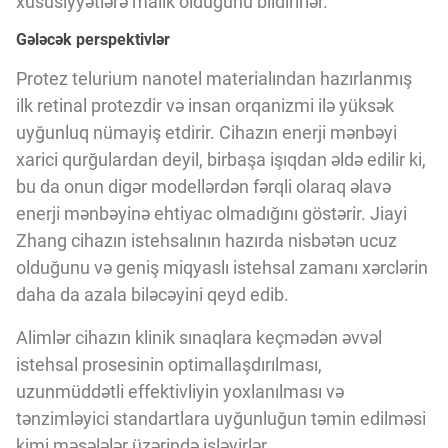
xüsusiyyətlərə malik olduğunu bildirirlər.
Gələcək perspektivlər
Protez telurium nanotel materialından hazırlanmış
ilk retinal protezdir və insan orqanizmi ilə yüksək
uyğunluq nümayiş etdirir. Cihazın enerji mənbəyi
xarici qurğulardan deyil, birbaşa işıqdan əldə edilir ki,
bu da onun digər modellərdən fərqli olaraq əlavə
enerji mənbəyinə ehtiyac olmadığını göstərir. Jiayi
Zhang cihazın istehsalının hazırda nisbətən ucuz
olduğunu və geniş miqyaslı istehsal zamanı xərclərin
daha da azala biləcəyini qeyd edib.
Alimlər cihazın klinik sınaqlara keçmədən əvvəl
istehsal prosesinin optimallaşdırılması,
uzunmüddətli effektivliyin yoxlanılması və
tənzimləyici standartlara uyğunluğun təmin edilməsi
kimi məsələlər üzərində işləyirlər.