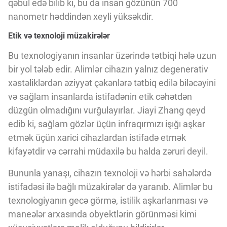
qəbul edə bilib ki, bu da insan gözünün 700
nanometr həddindən xeyli yüksəkdir.
Etik və texnoloji müzakirələr
Bu texnologiyanın insanlar üzərində tətbiqi hələ uzun
bir yol tələb edir. Alimlər cihazın yalnız degenerativ
xəstəliklərdən əziyyət çəkənlərə tətbiq edilə biləcəyini
və sağlam insanlarda istifadənin etik cəhətdən
düzgün olmadığını vurğulayırlar. Jiayi Zhang qeyd
edib ki, sağlam gözlər üçün infraqırmızı işığı aşkar
etmək üçün xarici cihazlardan istifadə etmək
kifayətdir və cərrahi müdaxilə bu halda zəruri deyil.
Bununla yanaşı, cihazın texnoloji və hərbi sahələrdə
istifadəsi ilə bağlı müzakirələr də yaranıb. Alimlər bu
texnologiyanın gecə görmə, istilik aşkarlanması və
maneələr arxasında obyektlərin görünməsi kimi