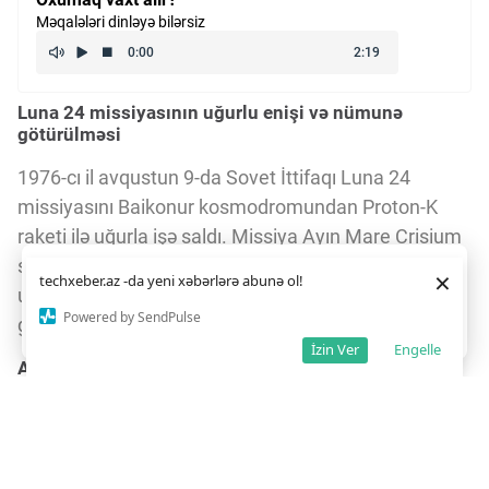
Məqalələri dinləyə bilərsiz
Luna 24 missiyasının uğurlu enişi və nümunə
götürülməsi
1976-cı il avqustun 9-da Sovet İttifaqı Luna 24
missiyasını Baikonur kosmodromundan Proton-K
raketi ilə uğurla işə saldı. Missiya Ayın Mare Crisium
səthinə avqustun 16-da eniş etdi və 170.1 qram (6
Daha yaxşı istifadə təcrübəsi üçün veb saytımız
çərəzlərdən
×
techxeber.az -da yeni xəbərlərə abunə ol!
istifadə edir. Saytdan istifadəniz
çərəz siyasətimizə
unsiya) torpaq nümunəsi topladı. Bu, Aydan nümunə
razılığınız kimi qəbul olunur.
3
3
Powered by SendPulse
gətirən üçüncü robot missiyası idi.
Razıyam
İzin Ver
Engelle
Ay torpağında su izi və missiyanın müddəti
Toplanmış nümunələrdə təxminən 0.1% kütləvi su izi
aşkar edildi ki, bu da Ayın geologiyası və su
ehtiyatları haqqında yeni məlumatlar təqdim etdi.