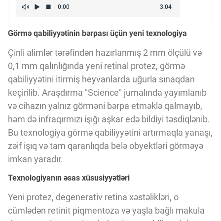
Kriptovalyuta
Görmə qabiliyyətinin bərpası üçün yeni texnologiya
ÇƏRƏZLƏR SİYASƏTİ
Çinli alimlər tərəfindən hazırlanmış 2 mm ölçülü və
0,1 mm qalınlığında yeni retinal protez, görmə
qabiliyyətini itirmiş heyvanlarda uğurla sınaqdan
İSTIFADƏ ŞƏRTLƏRİ
keçirilib. Araşdırma "Science" jurnalında yayımlanıb
və cihazın yalnız görməni bərpa etməklə qalmayıb,
MƏXFİLİK SİYASƏTİ
həm də infraqırmızı işığı aşkar edə bildiyi təsdiqlənib.
Bu texnologiya görmə qabiliyyətini artırmaqla yanaşı,
zəif işıq və tam qaranlıqda belə obyektləri görməyə
Haqqımızda
imkan yaradır.
Texnologiyanın əsas xüsusiyyətləri
Vizyoner Baxışı
Yeni protez, degenerativ retina xəstəlikləri, o
cümlədən retinit piqmentoza və yaşla bağlı makula