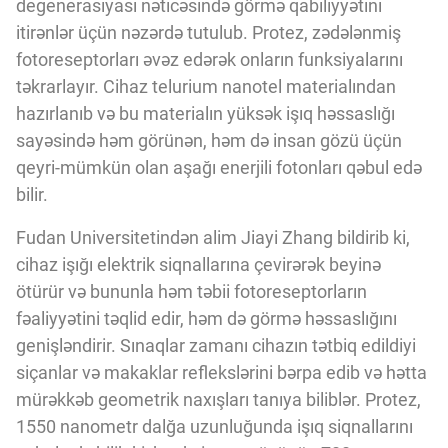
degenerasiyası nəticəsində görmə qabiliyyətini
Innovasiya Bələdçisi
itirənlər üçün nəzərdə tutulub. Protez, zədələnmiş
fotoreseptorları əvəz edərək onların funksiyalarını
Gələcəyin Təhlili
təkrarlayır. Cihaz telurium nanotel materialından
hazırlanıb və bu materialın yüksək işıq həssaslığı
sayəsində həm görünən, həm də insan gözü üçün
Podkastlar
qeyri-mümkün olan aşağı enerjili fotonları qəbul edə
bilir.
Fudan Universitetindən alim Jiayi Zhang bildirib ki,
cihaz işığı elektrik siqnallarına çevirərək beyinə
ötürür və bununla həm təbii fotoreseptorların
fəaliyyətini təqlid edir, həm də görmə həssaslığını
genişləndirir. Sınaqlar zamanı cihazın tətbiq edildiyi
siçanlar və makaklar reflekslərini bərpa edib və hətta
mürəkkəb geometrik naxışları tanıya biliblər. Protez,
1550 nanometr dalğa uzunluğunda işıq siqnallarını