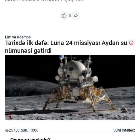
8
Elm və Kosmos
Tarixdə ilk dəfə: Luna 24 missiyası Aydan su
nümunəsi gətirdi
257
Bu gün, 13:00
Süni intellekt
Oxumaq vaxt alır?