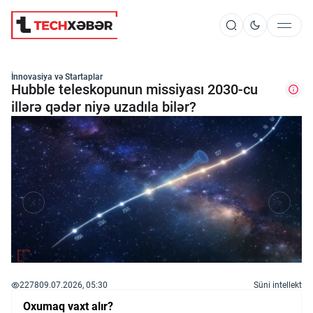
Süni İntellekt
İnnovasiya və Startaplar
Hubble teleskopunun missiyası 2030-cu
illərə qədər niyə uzadıla bilər?
Elm və Kosmos
Texnoloji İnkişaf
İnnovasiya və Startaplar
Robot və Cihazlar
2278
09.07.2026, 05:30
Süni intellekt
Oxumaq vaxt alır?