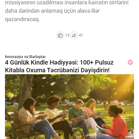
missiyasının uzadılması insanlara kainatın sirrlərini
daha dərindən anlamaq üçün əlavə illər
qazandıracaq.
15
47
İnnovasiya və Startaplar
4 Günlük Kindle Hədiyyəsi: 100+ Pulsuz
Kitabla Oxuma Təcrübənizi Dəyişdirin!