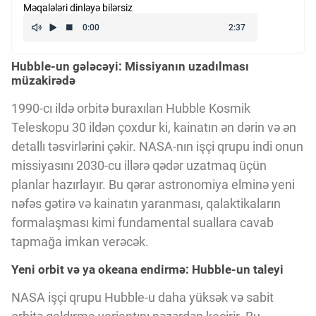
Məqalələri dinləyə bilərsiz
Kriptovalyuta
Hubble-un gələcəyi: Missiyanın uzadılması
ÇƏRƏZLƏR SİYASƏTİ
müzakirədə
1990-cı ildə orbitə buraxılan Hubble Kosmik
İSTIFADƏ ŞƏRTLƏRİ
Teleskopu 30 ildən çoxdur ki, kainatın ən dərin və ən
detallı təsvirlərini çəkir. NASA-nın işçi qrupu indi onun
missiyasını 2030-cu illərə qədər uzatmaq üçün
MƏXFİLİK SİYASƏTİ
planlar hazırlayır. Bu qərar astronomiya elminə yeni
nəfəs gətirə və kainatın yaranması, qalaktikaların
Haqqımızda
formalaşması kimi fundamental suallara cavab
tapmağa imkan verəcək.
Yeni orbit və ya okeana endirmə: Hubble-un taleyi
Vizyoner Baxışı
NASA işçi qrupu Hubble-u daha yüksək və sabit