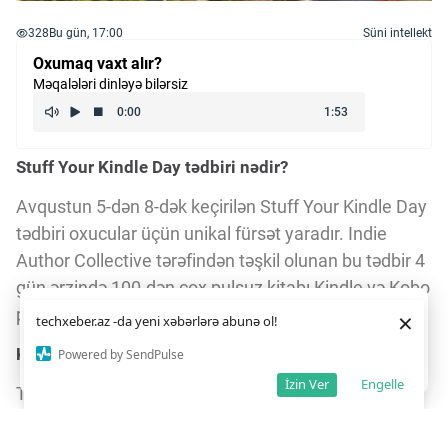
328
Bu gün, 17:00
Süni intellekt
Oxumaq vaxt alır?
Məqalələri dinləyə bilərsiz
Stuff Your Kindle Day tədbiri nədir?
Avqustun 5-dən 8-dək keçirilən Stuff Your Kindle Day
tədbiri oxucular üçün unikal fürsət yaradır. Indie
Author Collective tərəfindən təşkil olunan bu tədbir 4
gün ərzində 100-dən çox pulsuz kitabı Kindle və Kobo
platformalarında təqdim edir.
Daha yaxşı istifadə təcrübəsi üçün veb saytımız
çərəzlərdən
×
techxeber.az -da yeni xəbərlərə abunə ol!
istifadə edir. Saytdan istifadəniz
çərəz siyasətimizə
razılığınız kimi qəbul olunur.
3
2
Kitabların zəngin janr seçimi
Powered by SendPulse
Razıyam
İzin Ver
Engelle
Tədbir çərçivəsində 30-dan çox janr mövcuddur.
Fantaziya, triller, romantika, gotika və erotika kimi
müxtəlif janrlar oxuculara geniş seçim imkanı verir.