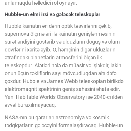
anlamaqda həlledici rol oynayır.
Hubble-un elmi irsi və gələcək teleskoplar
Hubble kainatın ən dərin optik təsvirlərini çəkib,
supernova ölçmələri ilə kainatın genişlənməsinin
sürətləndiyini göstərib və ulduzların doğuş və ölüm
dövrlərini xəritələyib. O, həmçinin digər ulduzların
ətrafındakı planetlərin atmosferini ölçən ilk
teleskopdur. Alətləri hələ də müasir və işləkdir, lakin
onun üçün təkliflərin sayı mövcudluqdan altı dəfə
çoxdur. Hubble və James Webb teleskopları birlikdə
elektromaqnit spektrinin geniş sahəsini əhatə edir.
Yeni Habitable Worlds Observatory isə 2040-cı ildən
əvvəl buraxılmayacaq.
NASA-nın bu qərarları astronomiya və kosmik
tədqiqatların gələcəyini formalaşdıracaq. Hubble-un