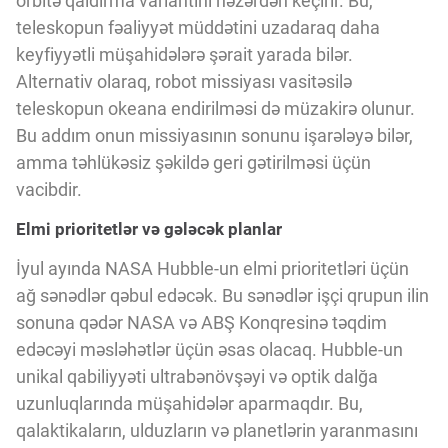
orbitə qaldırma variantını nəzərdən keçirir. Bu,
Innovasiya Bələdçisi
teleskopun fəaliyyət müddətini uzadaraq daha
keyfiyyətli müşahidələrə şərait yarada bilər.
Gələcəyin Təhlili
Alternativ olaraq, robot missiyası vasitəsilə
teleskopun okeana endirilməsi də müzakirə olunur.
Bu addım onun missiyasının sonunu işarələyə bilər,
Podkastlar
amma təhlükəsiz şəkildə geri gətirilməsi üçün
vacibdir.
Elmi prioritetlər və gələcək planlar
İyul ayında NASA Hubble-un elmi prioritetləri üçün
ağ sənədlər qəbul edəcək. Bu sənədlər işçi qrupun ilin
sonuna qədər NASA və ABŞ Konqresinə təqdim
edəcəyi məsləhətlər üçün əsas olacaq. Hubble-un
unikal qabiliyyəti ultrabənövşəyi və optik dalğa
uzunluqlarında müşahidələr aparmaqdır. Bu,
qalaktikaların, ulduzların və planetlərin yaranmasını