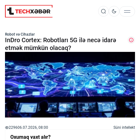
Süni İntellekt
Robot və Cihazlar
InDro Cortex: Robotları 5G ilə necə idarə
etmək mümkün olacaq?
Elm və Kosmos
Texnoloji İnkişaf
İnnovasiya və Startaplar
Robot və Cihazlar
2296
06.07.2026, 08:00
Süni intellekt
Oxumaq vaxt alır?