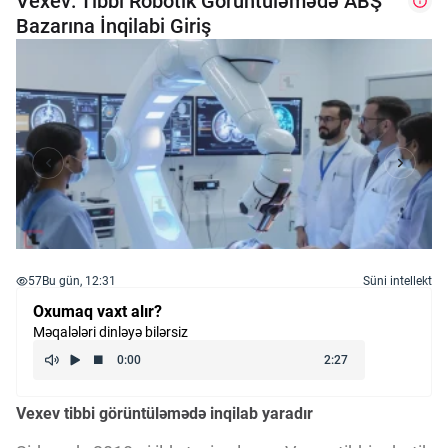
Vexev: Tibbi Robotik Görüntüləmədə ABŞ
Bazarına İnqilabi Giriş
57
Bu gün, 12:31
Süni intellekt
Oxumaq vaxt alır?
Məqalələri dinləyə bilərsiz
Vexev tibbi görüntüləmədə inqilab yaradır