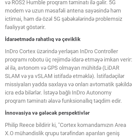
Innovasiya Bələdçisi
və ROS2 Humble proqram təminatı ilə gəlir. 5G
modem və uzun məsafəli antena sayəsində həm
ictimai, həm də özəl 5G şəbəkələrində problemsiz
Gələcəyin Təhlili
fəaliyyət göstərir.
İdarəetmədə rahatlıq və çeviklik
Podkastlar
InDro Cortex üzərində yerləşən InDro Controller
proqramı robotu üç rejimdə idarə etməyə imkan verir:
əl ilə, avtonom və GPS olmayan mühitdə (LiDAR
SLAM və ya vSLAM istifadə etməklə). İstifadəçilər
missiyaları yadda saxlaya və onları avtomatik şəkildə
icra edə bilərlər. İstəyə bağlı InDro Autonomy
proqram təminatı əlavə funksionallıq təqdim edir.
İnnovasiya və gələcək perspektivlər
Philip Reece bildirir ki, "Cortex komandamızın Area
X.O mühəndislik qrupu tərəfindən aparılan geniş