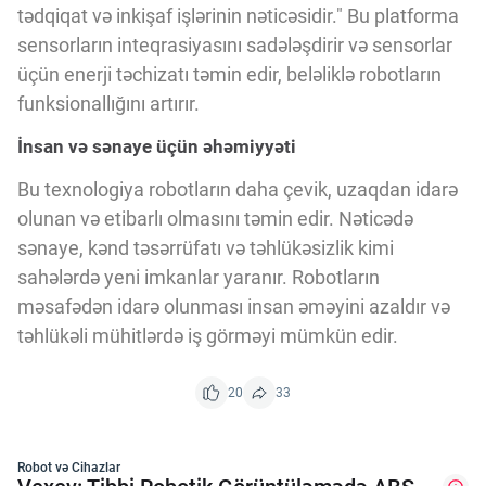
tədqiqat və inkişaf işlərinin nəticəsidir." Bu platforma
sensorların inteqrasiyasını sadələşdirir və sensorlar
üçün enerji təchizatı təmin edir, beləliklə robotların
funksionallığını artırır.
İnsan və sənaye üçün əhəmiyyəti
Bu texnologiya robotların daha çevik, uzaqdan idarə
olunan və etibarlı olmasını təmin edir. Nəticədə
sənaye, kənd təsərrüfatı və təhlükəsizlik kimi
sahələrdə yeni imkanlar yaranır. Robotların
məsafədən idarə olunması insan əməyini azaldır və
təhlükəli mühitlərdə iş görməyi mümkün edir.
20
33
Robot və Cihazlar