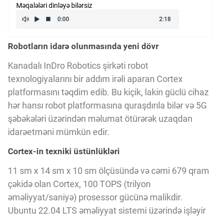
Məqalələri dinləyə bilərsiz
Kriptovalyuta
Robotların idarə olunmasında yeni dövr
ÇƏRƏZLƏR SİYASƏTİ
Kanadalı InDro Robotics şirkəti robot
texnologiyalarını bir addım irəli aparan Cortex
İSTIFADƏ ŞƏRTLƏRİ
platformasını təqdim edib. Bu kiçik, lakin güclü cihaz
hər hansı robot platformasına quraşdırıla bilər və 5G
MƏXFİLİK SİYASƏTİ
şəbəkələri üzərindən məlumat ötürərək uzaqdan
idarəetməni mümkün edir.
Cortex-in texniki üstünlükləri
Haqqımızda
11 sm x 14 sm x 10 sm ölçüsündə və cəmi 679 qram
çəkidə olan Cortex, 100 TOPS (trilyon
Vizyoner Baxışı
əməliyyat/saniyə) prosessor gücünə malikdir.
Ubuntu 22.04 LTS əməliyyat sistemi üzərində işləyir