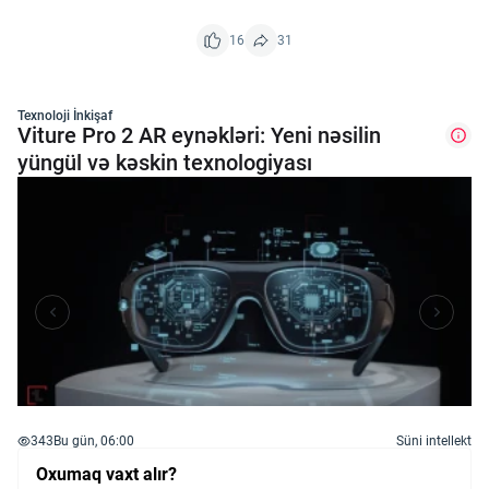
16
31
Texnoloji İnkişaf
Viture Pro 2 AR eynəkləri: Yeni nəsilin
yüngül və kəskin texnologiyası
343
Bu gün, 06:00
Süni intellekt
Oxumaq vaxt alır?