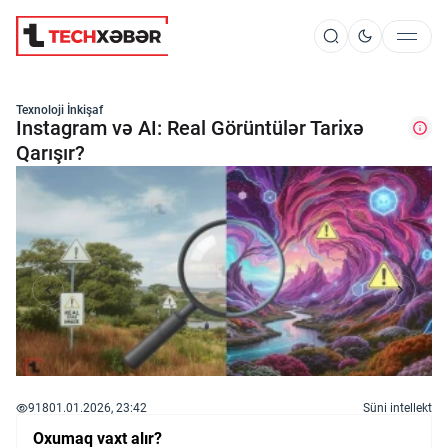
Süni İntellekt
Texnoloji İnkişaf
Instagram və AI: Real Görüntülər Tarixə
Qarışır?
Elm və Kosmos
Texnoloji İnkişaf
İnnovasiya və Startaplar
Robot və Cihazlar
918
01.01.2026, 23:42
Süni intellekt
Oxumaq vaxt alır?