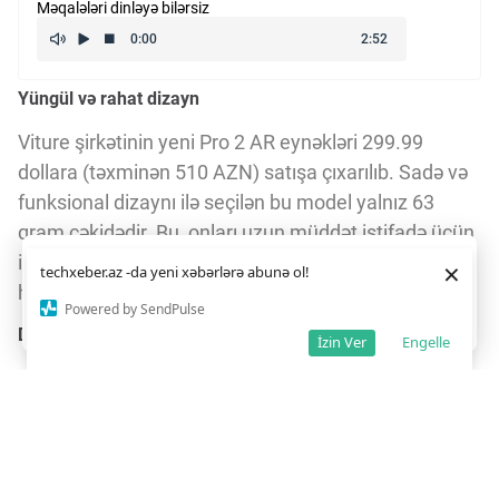
Məqalələri dinləyə bilərsiz
Yüngül və rahat dizayn
Viture şirkətinin yeni Pro 2 AR eynəkləri 299.99
dollara (təxminən 510 AZN) satışa çıxarılıb. Sadə və
funksional dizaynı ilə seçilən bu model yalnız 63
qram çəkidədir. Bu, onları uzun müddət istifadə üçün
ideal edir, çünki istifadəçi üzərində yüngül və rahat
Daha yaxşı istifadə təcrübəsi üçün veb saytımız
çərəzlərdən
×
techxeber.az -da yeni xəbərlərə abunə ol!
istifadə edir. Saytdan istifadəniz
çərəz siyasətimizə
hiss olunur.
razılığınız kimi qəbul olunur.
5
3
Powered by SendPulse
Razıyam
Diopter tənzimləmə ilə fərdi uyğunlaşma
İzin Ver
Engelle
Pro 2 modellərinin ən diqqətçəkən xüsusiyyəti hər
göz üçün ayrıca yerləşdirilmiş diopter tənzimləmə
düymələridir. Bu, istifadəçilərə reseptli linza almaq
məcburiyyətini aradan qaldıraraq, görmə keyfiyyətini
fərdi olaraq optimallaşdırmağa imkan verir. Bu