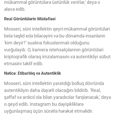
mükəmməl görüntülərə üstünlük verirlər,' deyə o
əlavə edib.
Real Görüntülərin Müdafiəsi
Mosseri, süni intellektin qeyri-mükəmməl görüntüləri
belə təqlid edə biləcəyini və bu dönəmdə insanların
'kim deyir?' sualına fokuslanmalı olduğunu
vurğulayıb. O, kamera istehsalçılarının görüntüləri
kriptoqrafik olaraq imzalamasını və autentikliyi sübut
etməsini təklif edib.
Nəticə: Etibarlılıq və Autentiklik
Mosseri, süni intellektin yaratdığı bolluq dövründə
autentikliyin daha dəyərli olacağını bildirib. 'Real,
şəffaf və ardıcıl ola bilən yaradıcılar fərqlənəcək,' deyə
o qeyd edib. Instagram bu dəyişikliklərə
uyğunlaşmaq üçün sürətlə hərəkət etməlidir.