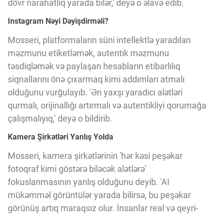
dövr narahatlıq yarada bilər,' deyə o əlavə edib.
Innovasiya Bələdçisi
Instagram Nəyi Dəyişdirməli?
Gələcəyin Təhlili
Mosseri, platformaların süni intellektlə yaradılan
məzmunu etiketləmək, autentik məzmunu
təsdiqləmək və paylaşan hesabların etibarlılıq
Podkastlar
siqnallarını önə çıxarmaq kimi addımları atmalı
olduğunu vurğulayıb. 'Ən yaxşı yaradıcı alətləri
qurmalı, orijinallığı artırmalı və autentikliyi qorumağa
çalışmalıyıq,' deyə o bildirib.
Kamera Şirkətləri Yanlış Yolda
Mosseri, kamera şirkətlərinin 'hər kəsi peşəkar
fotoqraf kimi göstərə biləcək alətlərə'
fokuslanmasının yanlış olduğunu deyib. 'AI
mükəmməl görüntülər yarada bilirsə, bu peşəkar
görünüş artıq maraqsız olur. İnsanlar real və qeyri-