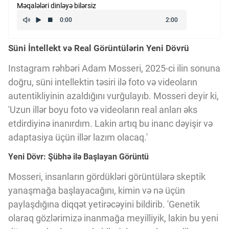
Məqalələri dinləyə bilərsiz
Kriptovalyuta
Süni İntellekt və Real Görüntülərin Yeni Dövrü
ÇƏRƏZLƏR SİYASƏTİ
Instagram rəhbəri Adam Mosseri, 2025-ci ilin sonuna
doğru, süni intellektin təsiri ilə foto və videoların
İSTIFADƏ ŞƏRTLƏRİ
autentikliyinin azaldığını vurğulayıb. Mosseri deyir ki,
'Uzun illər boyu foto və videoların real anları əks
MƏXFİLİK SİYASƏTİ
etdirdiyinə inanırdım. Lakin artıq bu inanc dəyişir və
adaptasiya üçün illər lazım olacaq.'
Yeni Dövr: Şübhə ilə Başlayan Görüntü
Haqqımızda
Mosseri, insanların gördükləri görüntülərə skeptik
yanaşmağa başlayacağını, kimin və nə üçün
Vizyoner Baxışı
paylaşdığına diqqət yetirəcəyini bildirib. 'Genetik
olaraq gözlərimizə inanmağa meyilliyik, lakin bu yeni