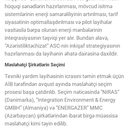
Innovasiya Bələdçisi
hüquqi sənədlərin hazırlanması, mövcud isitmə
sistemlərinin enerji səmərəliliyinin artırılması, tarif
siyasətinin optimallaşdırılması və pilot layihələr
Gələcəyin Təhlili
vasitəsilə bərpa olunan enerji mənbələrinin
inteqrasiyasının təşviqi yer alır. Bundan əlavə,
Podkastlar
“Azəristiliktəchizat” ASC-nin inkişaf strategiyasının
hazırlanması da layihənin əhatə dairəsinə daxildir.
Məsləhətçi Şirkətlərin Seçimi
Texniki yardım layihəsinin icrasını təmin etmək üçün
AİB tərəfindən avqust ayında məsləhətçi seçim
prosesi başa çatdırılıb. Seçim nəticəsində “NIRAS”
(Danimarka), “Integration Environment & Energy
GMBH” (Almaniya) və “ENERGAZER” MMC
(Azərbaycan) şirkətlərindən ibarət birgə müəssisə
məsləhətçi kimi təyin edilib.