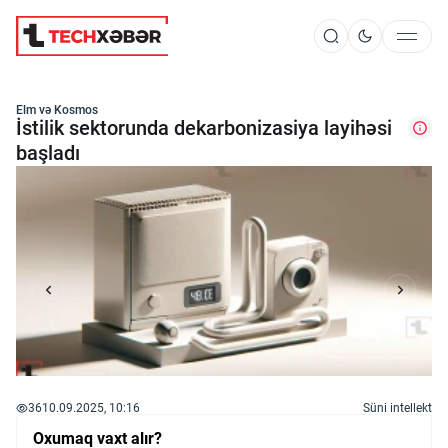
Süni İntellekt
Elm və Kosmos
İstilik sektorunda dekarbonizasiya layihəsi
başladı
Elm və Kosmos
Texnoloji İnkişaf
İnnovasiya və Startaplar
Robot və Cihazlar
36
10.09.2025, 10:16
Süni intellekt
Oxumaq vaxt alır?