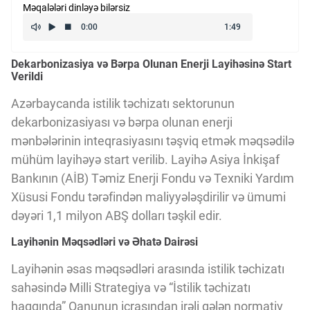
Məqalələri dinləyə bilərsiz
Kriptovalyuta
Dekarbonizasiya və Bərpa Olunan Enerji Layihəsinə Start
ÇƏRƏZLƏR SİYASƏTİ
Verildi
Azərbaycanda istilik təchizatı sektorunun
İSTIFADƏ ŞƏRTLƏRİ
dekarbonizasiyası və bərpa olunan enerji
mənbələrinin inteqrasiyasını təşviq etmək məqsədilə
mühüm layihəyə start verilib. Layihə Asiya İnkişaf
MƏXFİLİK SİYASƏTİ
Bankının (AİB) Təmiz Enerji Fondu və Texniki Yardım
Xüsusi Fondu tərəfindən maliyyələşdirilir və ümumi
Haqqımızda
dəyəri 1,1 milyon ABŞ dolları təşkil edir.
Layihənin Məqsədləri və Əhatə Dairəsi
Vizyoner Baxışı
Layihənin əsas məqsədləri arasında istilik təchizatı
sahəsində Milli Strategiya və “İstilik təchizatı
haqqında” Qanunun icrasından irəli gələn normativ