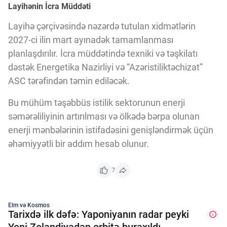
Layihənin İcra Müddəti
Layihə çərçivəsində nəzərdə tutulan xidmətlərin
2027-ci ilin mart ayınadək tamamlanması
planlaşdırılır. İcra müddətində texniki və təşkilatı
dəstək Energetika Nazirliyi və “Azəristiliktəchizat”
ASC tərəfindən təmin ediləcək.
Bu mühüm təşəbbüs istilik sektorunun enerji
səmərəliliyinin artırılması və ölkədə bərpa olunan
enerji mənbələrinin istifadəsini genişləndirmək üçün
əhəmiyyətli bir addım hesab olunur.
7
Elm və Kosmos
Tarixdə ilk dəfə: Yaponiyanın radar peyki