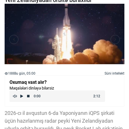
Yeni Zelandiyadan orbitə buraxıldı
188
Bu gün, 05:00
Süni intellekt
Oxumaq vaxt alır?
Məqalələri dinləyə bilərsiz
2026-cı il avqustun 6-da Yaponiyanın iQPS şirkəti
üçün hazırlanmış radar peyki Yeni Zelandiyadan
uğurla orbitə buraxıldı. Bu peyk Rocket Lab şirkətinin