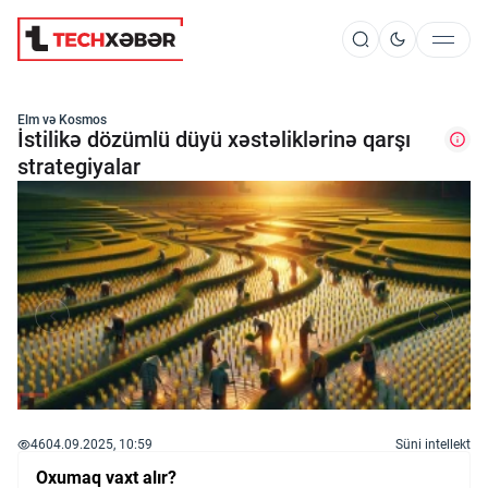
Süni İntellekt
Elm və Kosmos
İstilikə dözümlü düyü xəstəliklərinə qarşı
strategiyalar
Elm və Kosmos
Texnoloji İnkişaf
İnnovasiya və Startaplar
Robot və Cihazlar
46
04.09.2025, 10:59
Süni intellekt
Oxumaq vaxt alır?