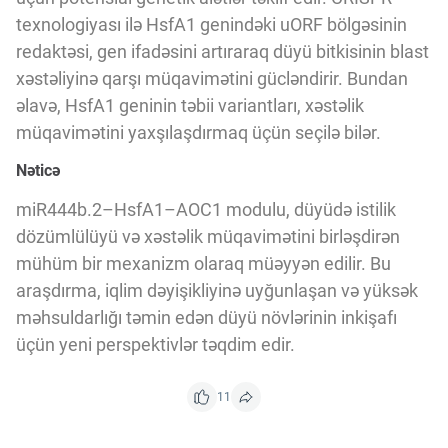
texnologiyası ilə HsfA1 genindəki uORF bölgəsinin
redaktəsi, gen ifadəsini artıraraq düyü bitkisinin blast
xəstəliyinə qarşı müqavimətini gücləndirir. Bundan
əlavə, HsfA1 geninin təbii variantları, xəstəlik
müqavimətini yaxşılaşdırmaq üçün seçilə bilər.
Nəticə
miR444b.2–HsfA1–AOC1 modulu, düyüdə istilik
dözümlülüyü və xəstəlik müqavimətini birləşdirən
mühüm bir mexanizm olaraq müəyyən edilir. Bu
araşdırma, iqlim dəyişikliyinə uyğunlaşan və yüksək
məhsuldarlığı təmin edən düyü növlərinin inkişafı
üçün yeni perspektivlər təqdim edir.
11