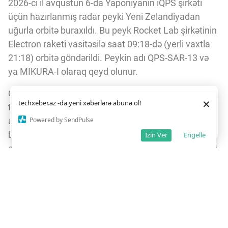
2026-cı il avqustun 6-da Yaponiyanın iQPS şirkəti
üçün hazırlanmış radar peyki Yeni Zelandiyadan
uğurla orbitə buraxıldı. Bu peyk Rocket Lab şirkətinin
Electron raketi vasitəsilə saat 09:18-də (yerli vaxtla
21:18) orbitə göndərildi. Peykin adı QPS-SAR-13 və
ya MIKURA-I olaraq qeyd olunur.
QPS-SAR-13 peyki sintetik apertur radar (SAR)
Daha yaxşı istifadə təcrübəsi üçün veb saytımız
çərəzlərdən
×
techxeber.az -da yeni xəbərlərə abunə ol!
texnologiyası ilə təchiz olunub. Bu radar buludların
istifadə edir. Saytdan istifadəniz
çərəz siyasətimizə
razılığınız kimi qəbul olunur.
8
10
Powered by SendPulse
arasından belə yüksək dəqiqlikli görüntülər toplaya
Razıyam
bilir və həm gündüz, həm də gecə müşahidə
İzin Ver
Engelle
aparmağa imkan verir. Bu xüsusiyyət peykin yerüstü
müşahidə imkanlarını əhəmiyyətli dərəcədə artırır.
iQPS şirkəti 36 peykdən ibarət geniş bir
konstellyasiya yaratmağı planlaşdırır. Electron raketi
bu şəbəkənin əsas daşıyıcısıdır və “The Grain
Goddess Provides” missiyası bu 15 buraxılışdan