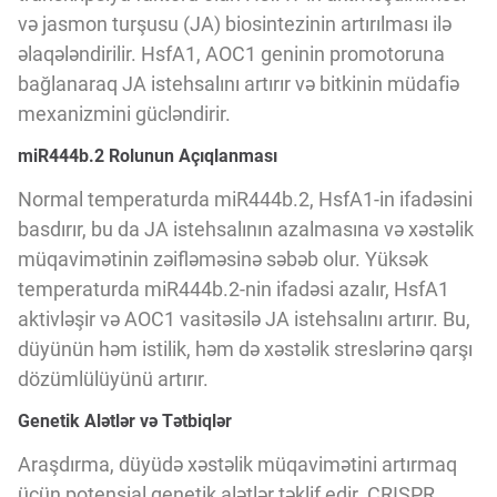
Innovasiya Bələdçisi
və jasmon turşusu (JA) biosintezinin artırılması ilə
əlaqələndirilir. HsfA1, AOC1 geninin promotoruna
bağlanaraq JA istehsalını artırır və bitkinin müdafiə
Gələcəyin Təhlili
mexanizmini gücləndirir.
miR444b.2 Rolunun Açıqlanması
Podkastlar
Normal temperaturda miR444b.2, HsfA1-in ifadəsini
basdırır, bu da JA istehsalının azalmasına və xəstəlik
müqavimətinin zəifləməsinə səbəb olur. Yüksək
temperaturda miR444b.2-nin ifadəsi azalır, HsfA1
aktivləşir və AOC1 vasitəsilə JA istehsalını artırır. Bu,
düyünün həm istilik, həm də xəstəlik streslərinə qarşı
dözümlülüyünü artırır.
Genetik Alətlər və Tətbiqlər
Araşdırma, düyüdə xəstəlik müqavimətini artırmaq
üçün potensial genetik alətlər təklif edir. CRISPR