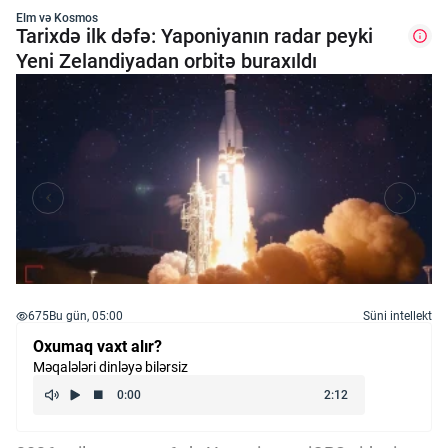
Elm və Kosmos
Tarixdə ilk dəfə: Yaponiyanın radar peyki
Yeni Zelandiyadan orbitə buraxıldı
675
Bu gün, 05:00
Süni intellekt
Oxumaq vaxt alır?
Məqalələri dinləyə bilərsiz