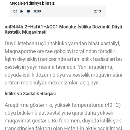
Məqalələri dinləyə bilərsiz
Kriptovalyuta
miR444b.2–HsfA1–AOC1 Modulu: İstilikə Dözümlü Düyü
ÇƏRƏZLƏR SİYASƏTİ
Xəstəlik Müqaviməti
Düyü istehsalı üçün təhlükə yaradan blast xəstəliyi,
İSTIFADƏ ŞƏRTLƏRİ
Magnaporthe oryzae göbələyi tərəfindən törədilir.
İqlim dəyişikliyi nəticəsində artan istilik hadisələri bu
xəstəliyin yayılmasına təsir edir. Yeni araşdırma,
MƏXFİLİK SİYASƏTİ
düyüdə istilik dözümlülüyü və xəstəlik müqavimətini
artıran molekulyar mexanizmləri açıqlayır.
Haqqımızda
İstilik və Xəstəlik Əlaqəsi
Araşdırma göstərir ki, yüksək temperaturda (40 °C)
Vizyoner Baxışı
düyü bitkiləri blast xəstəliyinə qarşı daha yüksək
müqavimət göstərir. Bu fenomen, düyüdə istilik şok
transkripsiya faktoru olan HsfA1-in aktivləşdirilməsi