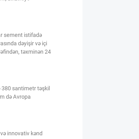
ar sement istifadə
asında dəyişir və içi
ərəfindən, təxminən 24
380 santimetr təşkil
həm də Avropa
 və innovativ kənd