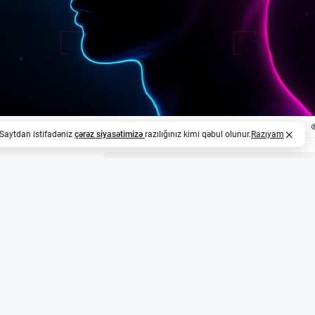
. Saytdan istifadəniz
çərəz siyasətimizə
razılığınız kimi qəbul olunur.
Razıyam
z
eyro-Dil Texnologiyalarında Yeni Dövr
ul 2026-cı ildə OpenAI-dan ayrılaraq, süni intellekt və n
duit şirkətinə qoşulub. O, burada insan beynindən qeyri-in
I təlimatlarına çevirən modellər üzərində işləyir.
mış Məlumatları və Məqsədləri