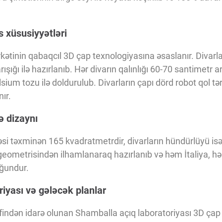
 xüsusiyyətləri
rkətinin qabaqcıl 3D çap texnologiyasına əsaslanır. Divarl
şığı ilə hazırlanıb. Hər divarın qalınlığı 60-70 santimetr ar
alsium tozu ilə doldurulub. Divarların çapı dörd robot qol t
ır.
ə dizaynı
 təxminən 165 kvadratmetrdir, divarların hündürlüyü isə 
geometrisindən ilhamlanaraq hazırlanıb və həm İtaliya, 
ğundur.
iyası və gələcək planlar
findən idarə olunan Shamballa açıq laboratoriyası 3D çap