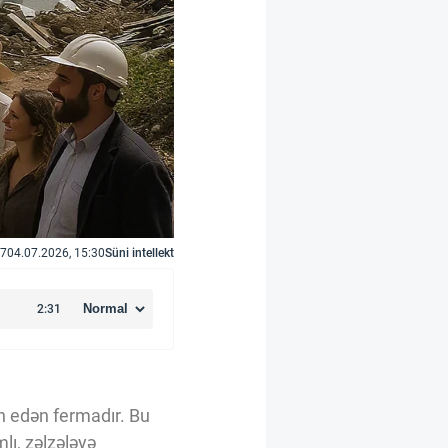
7
04.07.2026, 15:30
Süni intellekt
in edən fermadır. Bu
lı, zəlzələyə