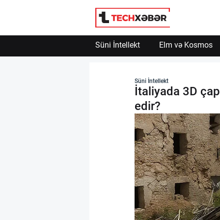
Süni İntellekt
Elm və Kosmos
Süni İntellekt
Süni İntellekt
İtaliyada 3D çap
Elm və Kosmos
edir?
Texnoloji İnkişaf
İnnovasiya və Startaplar
Robot və Cihazlar