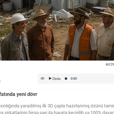
229
z
fatında yeni dövr
axınlığında yaradılmış ilk 3D çapla hazırlanmış özünü təm
a şirkətlərinin birgə səyi ilə həyata keçirilib və 100% davam