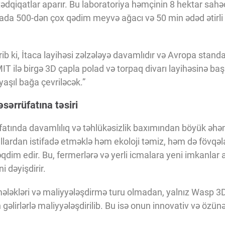
tədqiqatlar aparır. Bu laboratoriya həmçinin 8 hektar sah
rada 500-dən çox qədim meyvə ağacı və 50 min ədəd ətirli 
ib ki, İtaca layihəsi zəlzələyə davamlıdır və Avropa standa
MIT ilə birgə 3D çapla polad və torpaq divarı layihəsinə ba
 yaşıl bağa çevriləcək.”
sərrüfatına təsiri
fatında davamlılıq və təhlükəsizlik baxımından böyük əhəm
allardan istifadə etməklə həm ekoloji təmiz, həm də fövqəl
əqdim edir. Bu, fermerlərə və yerli icmalara yeni imkanlar a
i dəyişdirir.
mələkləri və maliyyələşdirmə turu olmadan, yalnız Wasp 3D 
 gəlirlərlə maliyyələşdirilib. Bu isə onun innovativ və özü