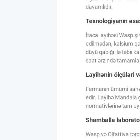
Innovasiya Bələdçisi
davamlıdır.
Texnologiyanın əsas
Gələcəyin Təhlili
İtaca layihəsi Wasp şi
edilmədən, kalsium qarı
Podkastlar
düyü qabığı ilə təbii k
saat ərzində tamamlan
Layihənin ölçüləri v
Fermanın ümumi sahəsi
edir. Layihə Mandala 
normativlərinə tam uy
Shamballa laborator
Wasp və Olfattiva tərə