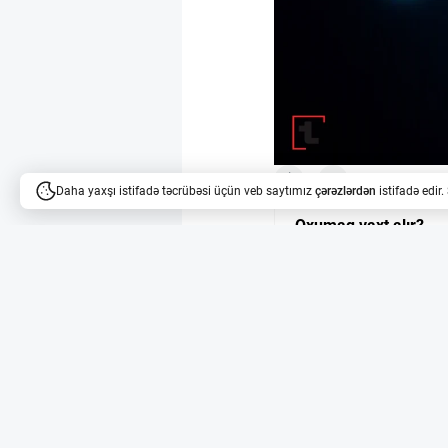
26
28
Daha yaxşı istifadə təcrübəsi üçün veb saytımız
çərəzlərdən
istifadə edir
Oxumaq vaxt alır?
Məqalələri dinləyə bilərsi
Süni İntellekt və N
Naomi Bashkansky 23 iy
fəaliyyət göstərən Con
neyron məlumatlarını A
Conduit-nin Toplan