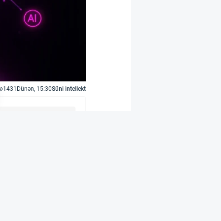
1431
Dünən, 15:30
Süni intellekt
eyro-dil sahəsində
vaziv yolla toplanan