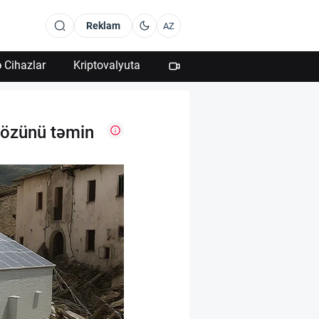
Reklam
AZ
 Cihazlar
Kriptovalyuta
ə özünü təmin