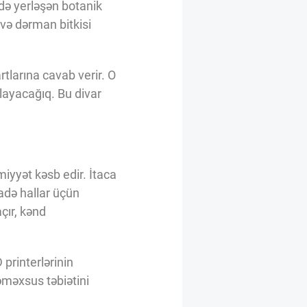
ədə yerləşən botanik
və dərman bitkisi
rtlarına cavab verir. O
şlayacağıq. Bu divar
iyyət kəsb edir. İtaca
adə hallar üçün
çır, kənd
printerlərinin
nəməxsus təbiətini