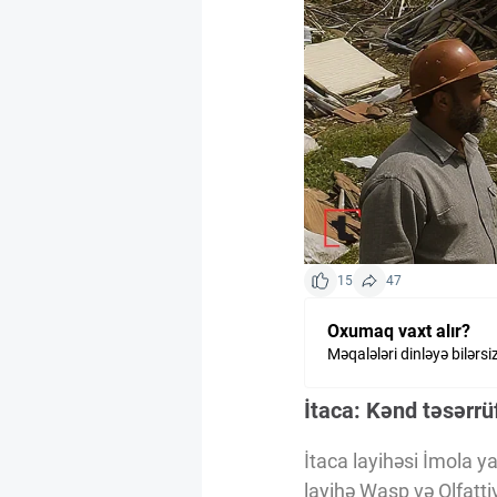
Kriptovalyuta
ÇƏRƏZLƏR SİYASƏTİ
İSTIFADƏ ŞƏRTLƏRİ
MƏXFİLİK SİYASƏTİ
15
47
Oxumaq vaxt alır?
Haqqımızda
Məqalələri dinləyə bilərsi
İtaca: Kənd təsərrü
Vizyoner Baxışı
İtaca layihəsi İmola y
layihə Wasp və Olfattiv