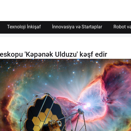
Texnoloji İnkişaf
İnnovasiya və Startaplar
Robot və
skopu 'Kəpənək Ulduzu' kəşf edir