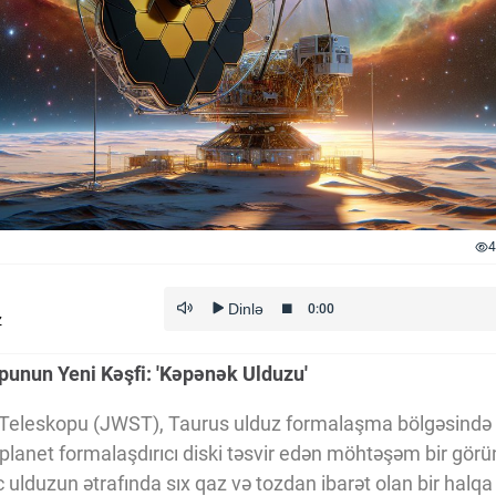
4
z
nun Yeni Kəşfi: 'Kəpənək Ulduzu'
leskopu (JWST), Taurus ulduz formalaşma bölgəsində 
lanet formalaşdırıcı diski təsvir edən möhtəşəm bir görü
c ulduzun ətrafında sıx qaz və tozdan ibarət olan bir halqa