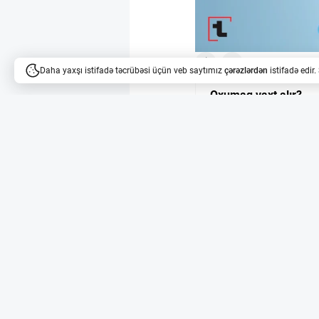
7
18
Daha yaxşı istifadə təcrübəsi üçün veb saytımız
çərəzlərdən
istifadə edir
Oxumaq vaxt alır?
Məqalələri dinləyə bilərsi
Viagra və xərçəng: g
Viagra-nın aktiv maddəs
İsraildə Weizmann Elmi
ki, bu dərman xərçəng 
5 milyon insanın sağl
2026-cı ildə yayımlana
Nəticələr göstərir ki,
istifadəsini azaldır. X