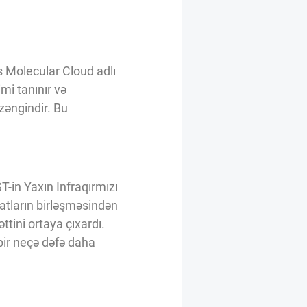
s Molecular Cloud adlı
mi tanınır və
zəngindir. Bu
-in Yaxın Infraqırmızı
matların birləşməsindən
əttini ortaya çıxardı.
bir neçə dəfə daha