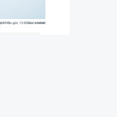
809
Bu gün, 13:00
Süni intellekt
 istifadə olunub. Lakin
ğı araşdırma göstərir
ı analiz edib.
nin xolesteroldan