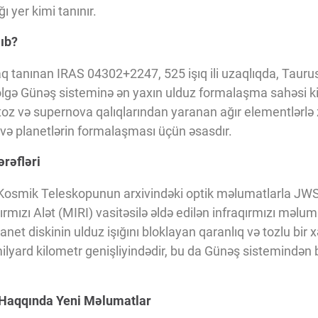
ı yer kimi tanınır.
lıb?
aq tanınan IRAS 04302+2247, 525 işıq ili uzaqlıqda, Tauru
ölgə Günəş sisteminə ən yaxın ulduz formalaşma sahəsi ki
toz və supernova qalıqlarından yaranan ağır elementlərlə 
 və planetlərin formalaşması üçün əsasdır.
rəfləri
Kosmik Teleskopunun arxivindəki optik məlumatlarla JWST
rmızı Alət (MIRI) vasitəsilə əldə edilən infraqırmızı məlu
anet diskinin ulduz işığını bloklayan qaranlıq və tozlu bir x
ilyard kilometr genişliyindədir, bu da Günəş sistemindən 
Haqqında Yeni Məlumatlar