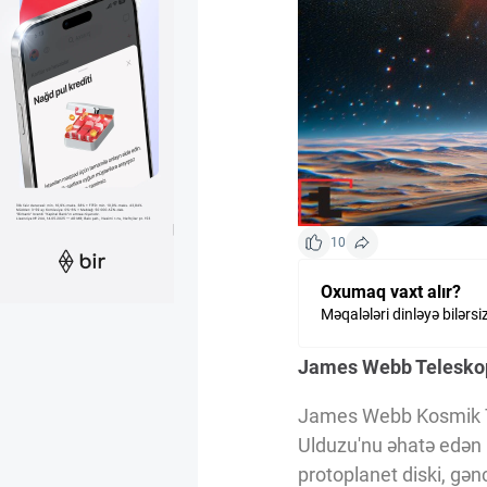
Kriptovalyuta
ÇƏRƏZLƏR SİYASƏTİ
İSTIFADƏ ŞƏRTLƏRİ
10
MƏXFİLİK SİYASƏTİ
Oxumaq vaxt alır?
Məqalələri dinləyə bilərsi
Haqqımızda
James Webb Teleskopu
James Webb Kosmik Te
Vizyoner Baxışı
Ulduzu'nu əhatə edən p
protoplanet diski, gən