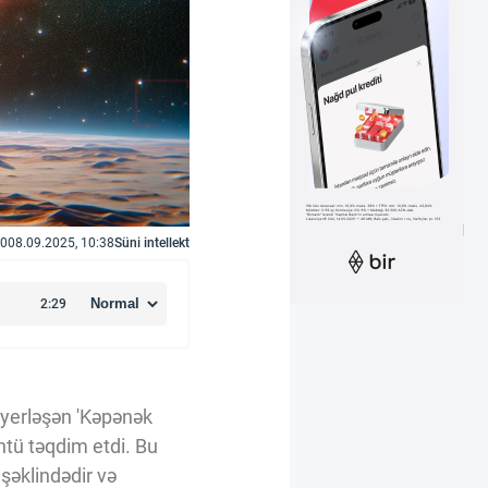
0
08.09.2025, 10:38
Süni intellekt
yerləşən 'Kəpənək
ntü təqdim etdi. Bu
 şəklindədir və