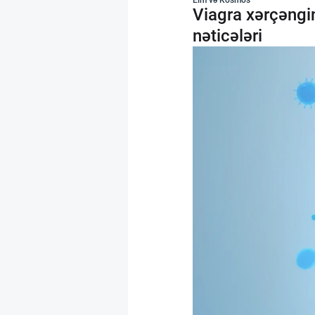
Viagra xərçəngin
nəticələri