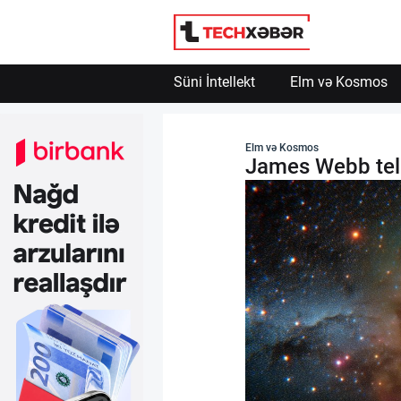
Süni İntellekt
Elm və Kosmos
Süni İntellekt
Elm və Kosmos
James Webb tele
Elm və Kosmos
Texnoloji İnkişaf
İnnovasiya və Startaplar
Robot və Cihazlar