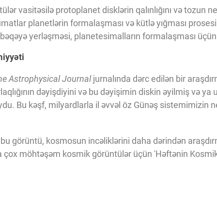
lər vasitəsilə protoplanet disklərin qalınlığını və tozun n
əlumatlar planetlərin formalaşması və kütlə yığması prose
əbəqəyə yerləşməsi, planetesimalların formalaşması üçün ş
iyyəti
he Astrophysical Journal
jurnalında dərc edilən bir araşd
aqlığının dəyişdiyini və bu dəyişimin diskin əyilmiş və ya 
ydu. Bu kəşf, milyardlarla il əvvəl öz Günəş sistemimizin 
.
 bu görüntü, kosmosun incəliklərini daha dərindən araşdı
a çox möhtəşəm kosmik görüntülər üçün 'Həftənin Kosmik F