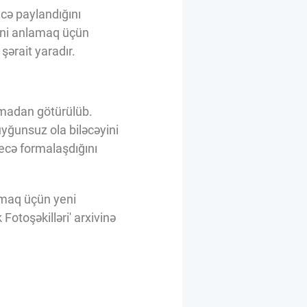
ecə paylandığını
sini anlamaq üçün
ərait yaradır.
ırmadan götürülüb.
uyğunsuz ola biləcəyini
necə formalaşdığını
rmaq üçün yeni
otoşəkilləri' arxivinə