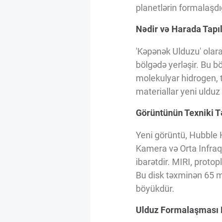
Innovasiya Bələdçisi
planetlərin formalaşdığ
Nədir və Harada Tapı
Gələcəyin Təhlili
'Kəpənək Ulduzu' olar
bölgədə yerləşir. Bu b
Podkastlar
molekulyar hidrogen, 
materiallar yeni ulduz
Görüntünün Texniki Tə
Yeni görüntü, Hubble 
Kamera və Orta Infraqı
ibarətdir. MIRI, protopl
Bu disk təxminən 65 m
böyükdür.
Ulduz Formalaşması 