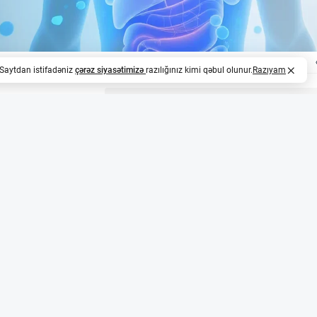
. Saytdan istifadəniz
çərəz siyasətimizə
razılığınız kimi qəbul olunur.
Razıyam
z
özlənilməz əlaqə
i sildenafil uzun illər erektil disfunksiyanın müalicəsində
 İnstitutu və ABŞ Milli Xərçəng İnstitutunun birgə apardı
hüceyrələrinin yayılmasını məhdudlaşdıra bilər.
amlıq məlumatları təhlil edildi
n tədqiqat 5 milyon insanın 20 illik sağlamlıq məlumatların
 sildenafil PDE5 fermentini bloklayaraq xərçəng hüceyrələri
olesterol isə xərçəngin metastazında kritik rol oynayır.