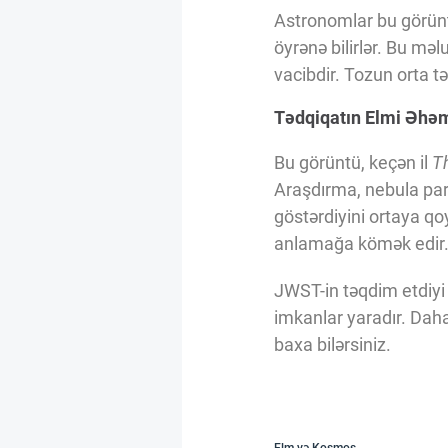
Astronomlar bu görüntü
öyrənə bilirlər. Bu m
vacibdir. Tozun orta t
Tədqiqatın Elmi Əhəm
Bu görüntü, keçən il
T
Araşdırma, nebula parl
göstərdiyini ortaya qo
anlamağa kömək edir
JWST-in təqdim etdiyi
imkanlar yaradır. Dah
baxa bilərsiniz.
Elm və Kosmos